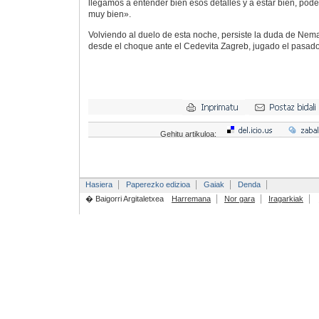
llegamos a entender bien esos detalles y a estar bien, pod
muy bien».
Volviendo al duelo de esta noche, persiste la duda de Nema
desde el choque ante el Cedevita Zagreb, jugado el pasado
Gehitu artikuloa:
Hasiera
Paperezko edizioa
Gaiak
Denda
� Baigorri Argitaletxea
Harremana
Nor gara
Iragarkiak