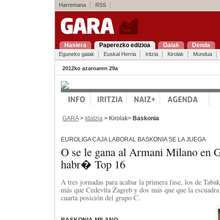
Harremana
RSS
Hasiera
Paperezko edizioa
Gaiak
Denda
Eguneko gaiak
Euskal Herria
Iritzia
Kirolak
Mundua
2012ko azaroaren 29a
GARA
>
Idatzia
> Kirolak>
Baskonia
EUROLIGA CAJA LABORAL BASKONIA SE LA JUEGA
O se le gana al Armani Milano en G
habr� Top 16
A tres jornadas para acabar la primera fase, los de Taba
más que Cedevita Zagreb y dos más que que la escuadra i
cuarta posición del grupo C.
BASKONIA-MILANO