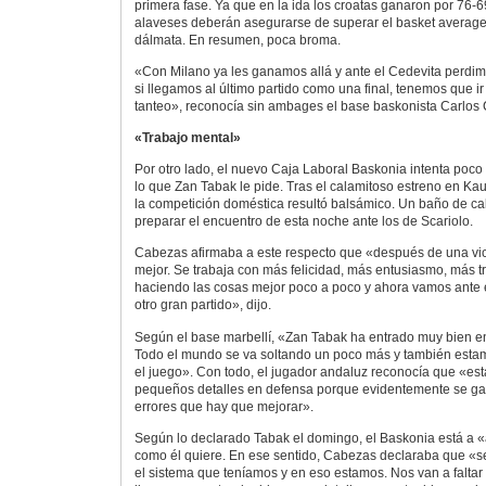
primera fase. Ya que en la ida los croatas ganaron por 76-6
alaveses deberán asegurarse de superar el basket average
dálmata. En resumen, poca broma.
«Con Milano ya les ganamos allá y ante el Cedevita perdi
si llegamos al último partido como una final, tenemos que ir
tanteo», reconocía sin ambages el base baskonista Carlos
«Trabajo mental»
Por otro lado, el nuevo Caja Laboral Baskonia intenta poco 
lo que Zan Tabak le pide. Tras el calamitoso estreno en Ka
la competición doméstica resultó balsámico. Un baño de c
preparar el encuentro de esta noche ante los de Scariolo.
Cabezas afirmaba a este respecto que «después de una vic
mejor. Se trabaja con más felicidad, más entusiasmo, más t
haciendo las cosas mejor poco a poco y ahora vamos ante 
otro gran partido», dijo.
Según el base marbellí, «Zan Tabak ha entrado muy bien en 
Todo el mundo se va soltando un poco más y también esta
el juego». Con todo, el jugador andaluz reconocía que «e
pequeños detalles en defensa porque evidentemente se ga
errores que hay que mejorar».
Según lo declarado Tabak el domingo, el Baskonia está a 
como él quiere. En ese sentido, Cabezas declaraba que «s
el sistema que teníamos y en eso estamos. Nos van a falta