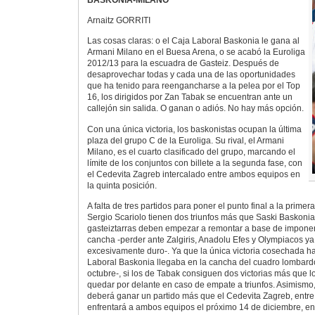
Arnaitz GORRITI
Las cosas claras: o el Caja Laboral Baskonia le gana al
Armani Milano en el Buesa Arena, o se acabó la Euroliga
2012/13 para la escuadra de Gasteiz. Después de
desaprovechar todas y cada una de las oportunidades
que ha tenido para reengancharse a la pelea por el Top
16, los dirigidos por Zan Tabak se encuentran ante un
callejón sin salida. O ganan o adiós. No hay más opción.
Con una única victoria, los baskonistas ocupan la última
plaza del grupo C de la Euroliga. Su rival, el Armani
Milano, es el cuarto clasificado del grupo, marcando el
límite de los conjuntos con billete a la segunda fase, con
el Cedevita Zagreb intercalado entre ambos equipos en
la quinta posición.
A falta de tres partidos para poner el punto final a la primera
Sergio Scariolo tienen dos triunfos más que Saski Baskoni
gasteiztarras deben empezar a remontar a base de impone
cancha -perder ante Zalgiris, Anadolu Efes y Olympiacos ya
excesivamente duro-. Ya que la única victoria cosechada ha
Laboral Baskonia llegaba en la cancha del cuadro lombard
octubre-, si los de Tabak consiguen dos victorias más que lo
quedar por delante en caso de empate a triunfos. Asimismo
deberá ganar un partido más que el Cedevita Zagreb, entre 
enfrentará a ambos equipos el próximo 14 de diciembre, en 