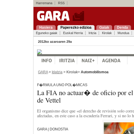
Harremana
RSS
Hasiera
Paperezko edizioa
Gaiak
Denda
Eguneko gaiak
Euskal Herria
Iritzia
Kirolak
Mundua
2012ko azaroaren 29a
GARA
>
Idatzia
> Kirolak>
Automobilismoa
F�RMULA UNO POL�MICAS
La FIA no actuar� de oficio por el
de Vettel
El organismo dice que «el derecho de revisión solo corre
afectadas, en este caso a la escudería Ferrari, y si no lo 
GARA | DONOSTIA