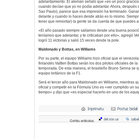
adelantamiento. El alemán señaló que «es un poco gracioso 
cuando decían que yo no podía adelantar. Ahora, después d
Sao Paulo), parece que esa impresión ha terminado. Gana
delante y cuando lo haces desde atrás es lo mismo. Siempr
tener que remontar) la gente se da cuenta de que puedes a
«El año pasado siempre salíamos desde una buena posición
teníamos que adelantar, y te criticaban por ello», agregó Ve
logró 11 victorias y salió 15 veces desde la pole.
Maldonado y Bottas, en Williams
Por su parte, el equipo Williams hizo oficial que el venezo
finlandés Valtteri Bottas serán los dos pilotos oficiales de l
temporada. De esta manera, el brasileño Bruno Senna se qu
equipo británico de la F1.
Será el tercer año para Maldonado en Williams, mientras qu
oficial y competir en la Fórmula Uno es «ver cumplido un
tiempo» y dijo que «es especial hacerlo en uno de los equ
Gehitu artikuloa: