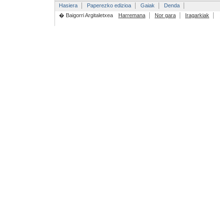
Hasiera
Paperezko edizioa
Gaiak
Denda
� Baigorri Argitaletxea
Harremana
Nor gara
Iragarkiak