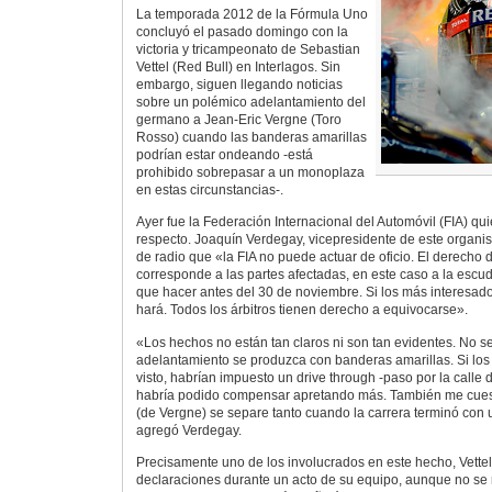
La temporada 2012 de la Fórmula Uno
concluyó el pasado domingo con la
victoria y tricampeonato de Sebastian
Vettel (Red Bull) en Interlagos. Sin
embargo, siguen llegando noticias
sobre un polémico adelantamiento del
germano a Jean-Eric Vergne (Toro
Rosso) cuando las banderas amarillas
podrían estar ondeando -está
prohibido sobrepasar a un monoplaza
en estas circunstancias-.
Ayer fue la Federación Internacional del Automóvil (FIA) qu
respecto. Joaquín Verdegay, vicepresidente de este organi
de radio que «la FIA no puede actuar de oficio. El derecho d
corresponde a las partes afectadas, en este caso a la escude
que hacer antes del 30 de noviembre. Si los más interesados
hará. Todos los árbitros tienen derecho a equivocarse».
«Los hechos no están tan claros ni son tan evidentes. No se
adelantamiento se produzca con banderas amarillas. Si los
visto, habrían impuesto un drive through -paso por la calle d
habría podido compensar apretando más. También me cuest
(de Vergne) se separe tanto cuando la carrera terminó con
agregó Verdegay.
Precisamente uno de los involucrados en este hecho, Vettel
declaraciones durante un acto de su equipo, aunque no se r