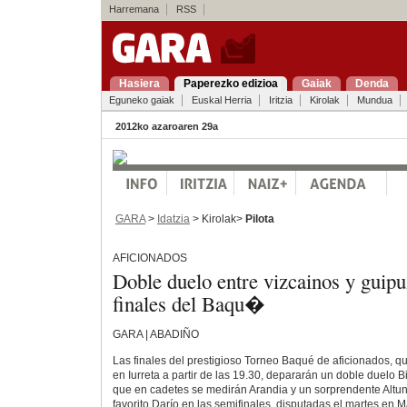
Harremana
RSS
Hasiera
Paperezko edizioa
Gaiak
Denda
Eguneko gaiak
Euskal Herria
Iritzia
Kirolak
Mundua
2012ko azaroaren 29a
GARA
>
Idatzia
> Kirolak>
Pilota
AFICIONADOS
Doble duelo entre vizcainos y guipu
finales del Baqu�
GARA | ABADIÑO
Las finales del prestigioso Torneo Baqué de aficionados, 
en Iurreta a partir de las 19.30, depararán un doble duelo 
que en cadetes se medirán Arandia y un sorprendente Altun
favorito Darío en las semifinales, disputadas el martes en M