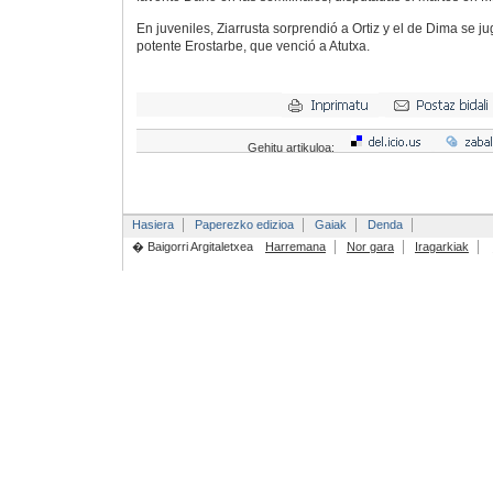
En juveniles, Ziarrusta sorprendió a Ortiz y el de Dima se ju
potente Erostarbe, que venció a Atutxa.
Gehitu artikuloa:
Hasiera
Paperezko edizioa
Gaiak
Denda
� Baigorri Argitaletxea
Harremana
Nor gara
Iragarkiak