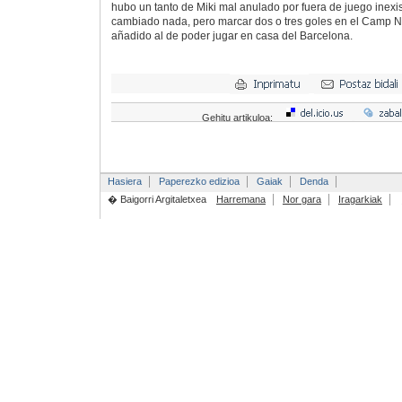
hubo un tanto de Miki mal anulado por fuera de juego inexi
cambiado nada, pero marcar dos o tres goles en el Camp N
añadido al de poder jugar en casa del Barcelona.
Gehitu artikuloa:
Hasiera
Paperezko edizioa
Gaiak
Denda
� Baigorri Argitaletxea
Harremana
Nor gara
Iragarkiak