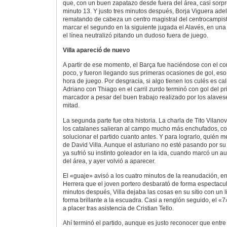
que, con un buen zapatazo desde fuera del área, casi sorpr
minuto 13. Y justo tres minutos después, Borja Viguera adel
rematando de cabeza un centro magistral del centrocampist
marcar el segundo en la siguiente jugada el Alavés, en una
el línea neutralizó pitando un dudoso fuera de juego.
Villa apareció de nuevo
A partir de ese momento, el Barça fue haciéndose con el con
poco, y fueron llegando sus primeras ocasiones de gol, eso
hora de juego. Por desgracia, si algo tienen los culés es ca
Adriano con Thiago en el carril zurdo terminó con gol del p
marcador a pesar del buen trabajo realizado por los alaves
mitad.
La segunda parte fue otra historia. La charla de Tito Vilan
los catalanes salieran al campo mucho más enchufados, con
solucionar el partido cuanto antes. Y para lograrlo, quién mej
de David Villa. Aunque el asturiano no esté pasando por s
ya sufrió su instinto goleador en la ida, cuando marcó un a
del área, y ayer volvió a aparecer.
El «guaje» avisó a los cuatro minutos de la reanudación, e
Herrera que el joven portero desbarató de forma espectacu
minutos después, Villa dejaba las cosas en su sitio con un l
forma brillante a la escuadra. Casi a renglón seguido, el «7
a placer tras asistencia de Cristian Tello.
Ahí terminó el partido, aunque es justo reconocer que entre 