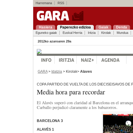
Harremana
RSS
Hasiera
Paperezko edizioa
Gaiak
Denda
Eguneko gaiak
Euskal Herria
Iritzia
Kirolak
Mundua
2012ko azaroaren 29a
GARA
>
Idatzia
> Kirolak>
Alaves
COPA PARTIDO DE VUELTA DE LOS DIECISEISAVOS DE 
Media hora para recordar
El Alavés superó con claridad al Barcelona en el arranq
Carballo perjudicó claramente a los babazorros.
BARCELONA 3
ALAVÉS 1