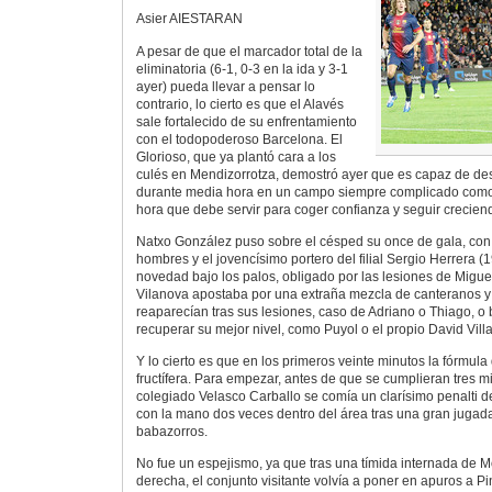
Asier AIESTARAN
A pesar de que el marcador total de la
eliminatoria (6-1, 0-3 en la ida y 3-1
ayer) pueda llevar a pensar lo
contrario, lo cierto es que el Alavés
sale fortalecido de su enfrentamiento
con el todopoderoso Barcelona. El
Glorioso, que ya plantó cara a los
culés en Mendizorrotza, demostró ayer que es capaz de de
durante media hora en un campo siempre complicado com
hora que debe servir para coger confianza y seguir crecie
Natxo González puso sobre el césped su once de gala, con
hombres y el jovencísimo portero del filial Sergio Herrera 
novedad bajo los palos, obligado por las lesiones de Miguel y
Vilanova apostaba por una extraña mezcla de canteranos y
reaparecían tras sus lesiones, caso de Adriano o Thiago, o 
recuperar su mejor nivel, como Puyol o el propio David Villa
Y lo cierto es que en los primeros veinte minutos la fórmul
fructífera. Para empezar, antes de que se cumplieran tres m
colegiado Velasco Carballo se comía un clarísimo penalti d
con la mano dos veces dentro del área tras una gran jugada
babazorros.
No fue un espejismo, ya que tras una tímida internada de 
derecha, el conjunto visitante volvía a poner en apuros a Pin