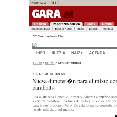
Harremana
RSS
Hasiera
Paperezko edizioa
Gaiak
Denda
Eguneko gaiak
Euskal Herria
Iritzia
Kirolak
Mundua
2013ko otsailaren 25a
GARA
>
Idatzia
> Kirolak>
Mendia
ALPINISMO ACTIVIDAD
Nueva dimensi�n para el mixto co
parabolts
Los austriacos Benedikt Purner y Albert Leichtfried abr
a «Senza piombo», una línea de hielo y mixto de 140 met
para la que proponen M10. De esta forma se convertiría e
«trad» más dura del mundo.