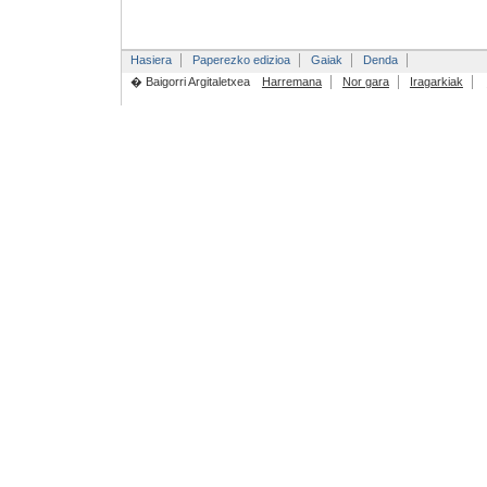
Hasiera
Paperezko edizioa
Gaiak
Denda
� Baigorri Argitaletxea
Harremana
Nor gara
Iragarkiak