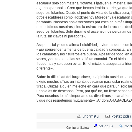
escalarla solo con material flotante. Fíjate, en el material 
algunos parabolts. Creo que hemos tenido suerte, ya que l
seguros flotantes. Desde el punto de vista de la ética pura,
otros escaldores como Holzknecht y Moreder ya escalaron s
parabolts. Nosotros nos esforzamos por escalar lo más limp
no decidimos nosotros, sino la estructura de la roca; es deci
seguros flotantes. Solo durante el ascenso nos percatamos 
la ruta sin clavos ni parabolts».
Así pues, tal y como afirma Leichtfried, tuvieron suerte con l
«Era sorprendentemente de buena calidad y compacta. En g
los camalots y los fisureros era buena. A pesar de todo, en e
veces, y en una de ellas se salió un camalot. En el hielo la
frecuentes y se deben evitar. En el mixto, te aseguras a frien
diferente».
Sobre la dificultad del largo clave, el alpinista austriaco a
exigió mucho: «Tras un intento, descansé para estar realm
tirada. Quizás alguien me eche en cara que para un solo l
unos días de descanso. Pero, por qué no, no tiene sentido 
Para nosotros lo más importante es divertirnos, estar abiert
y que nos respetemos mutuamente» . Andoni ARABAOLAZ
Gehitu artikuloa: