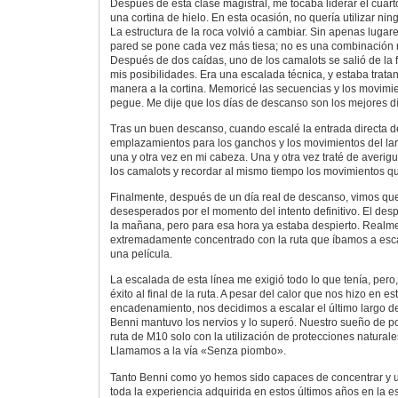
Después de esta clase magistral, me tocaba liderar el cuart
una cortina de hielo. En esta ocasión, no quería utilizar nin
La estructura de la roca volvió a cambiar. Sin apenas lugar
pared se pone cada vez más tiesa; no es una combinación
Después de dos caídas, uno de los camalots se salió de la fi
mis posibilidades. Era una escalada técnica, y estaba trata
manera a la cortina. Memoricé las secuencias y los movimie
pegue. Me dije que los días de descanso son los mejores d
Tras un buen descanso, cuando escalé la entrada directa de
emplazamientos para los ganchos y los movimientos del la
una y otra vez en mi cabeza. Una y otra vez traté de averi
los camalots y recordar al mismo tiempo los movimientos qu
Finalmente, después de un día real de descanso, vimos q
desesperados por el momento del intento definitivo. El desp
la mañana, pero para esa hora ya estaba despierto. Realm
extremadamente concentrado con la ruta que íbamos a esca
una película.
La escalada de esta línea me exigió todo lo que tenía, pero
éxito al final de la ruta. A pesar del calor que nos hizo en es
encadenamiento, nos decidimos a escalar el último largo d
Benni mantuvo los nervios y lo superó. Nuestro sueño de po
ruta de M10 solo con la utilización de protecciones naturale
Llamamos a la vía «Senza piombo».
Tanto Benni como yo hemos sido capaces de concentrar y u
toda la experiencia adquirida en estos últimos años en la e