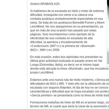
Andoni ARABAOLAZA
Si hablamos de la escalada en hielo y mixto de extrema
dificultad, enseguida nos viene a la cabeza una
cordada austriaca verdaderamente especialista en esa
rama. Se trata de los austriacos Benedikt Purner y Albert
Leichtfried. No nos alargaremos en su presentación, ya
que en más de una ocasión han pasado por estas
páginas. Solo recordaremos como ejemplo de la
efecticidad de esa cordada en escalada de alta
dificultad, la apertura y encadenamiento de
«Centercourt» (WI7+) o la primera de «Illuminati»
(M11+, WI6+) en 2006.
En esta ocasión, estos dos alpinistas nos presentan su
última gran actividad realizada el pasado enero en Val
Lunga (Dolomitas, Italia); es decir, en el mismo lugar
donde está ubicada la línea «Illuminati», que fue encadena 
propio Leichtfried.
Estamos ante una nueva ruta de mixto moderno, «Senza pi
dificultades de M10 y WI5. Y todo ello sin la utilización de u
escalada con seguros flotantes. Al día de hoy no se conoce
características y dificultad que se haya escalado con protec
«Senza piombo» se presentaría como la línea de mixto tra
Formaciones extrañas de hielo de M6 en el primer largo, u
tercero de M9, el cuarto que sería la clave de la ascensión 