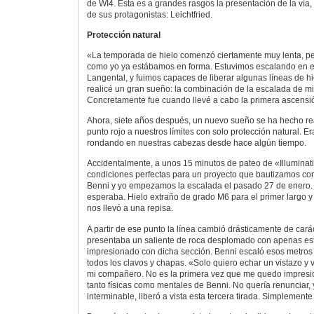
de WI4. Esta es a grandes rasgos la presentación de la vía,
de sus protagonistas: Leichtfried.
Protección natural
«La temporada de hielo comenzó ciertamente muy lenta, pe
como yo ya estábamos en forma. Estuvimos escalando en el 
Langental, y fuimos capaces de liberar algunas líneas de hi
realicé un gran sueño: la combinación de la escalada de mi
Concretamente fue cuando llevé a cabo la primera ascensió
Ahora, siete años después, un nuevo sueño se ha hecho re
punto rojo a nuestros límites con solo protección natural. 
rondando en nuestras cabezas desde hace algún tiempo.
Accidentalmente, a unos 15 minutos de pateo de «Illuminat
condiciones perfectas para un proyecto que bautizamos 
Benni y yo empezamos la escalada el pasado 27 de enero.
esperaba. Hielo extraño de grado M6 para el primer largo 
nos llevó a una repisa.
A partir de ese punto la línea cambió drásticamente de carác
presentaba un saliente de roca desplomado con apenas es
impresionado con dicha sección. Benni escaló esos metros
todos los clavos y chapas. «Solo quiero echar un vistazo y v
mi compañero. No es la primera vez que me quedo impresi
tanto físicas como mentales de Benni. No quería renunciar, y
interminable, liberó a vista esta tercera tirada. Simplemente 