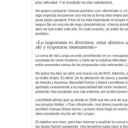
gran dificultad. Y el resultado ha sido satisfactorio.
No quiero comparar «Senza piombo» con «Illuminati» o «Ce
algo especial encadenar una vía de la forma más limpia po
puse algún parabolt. Para mí es más importante mi propia 
seguro fijo en una vía de esas características. «Senza piom
abro en ese estilo este año. En esta ocasión, un estilo de es
posible».
«Lo importante es divertirse, estar abiertos 
ahí y respetarse mutuamente»
La zona de Val Lunga se está convirtiendo en un «escapara
escalada de mixto moderno y hielo de la máxima dificultad
están presentes varias de las propuestas más relevantes. 
No todos los días se abre una nueva vía de M10. Además, 
un estilo limpio. Es decir, sin la utilización de clavos y para
de friends y fisureros. Benedikt Purner y Albert Leichtfrie
aportado nuevamente a la especialidad del mixto moderno
adelante; han escalado una ruta extrema con protecciones 
Leichtfreid afirma que ya desde el 2006 ese era uno de sus 
sus propios límites: «Tras «Illuminati», nos dimos cuenta q
posibles nuevas líneas duras. La hora clave llegó en enero
obra escalando mucho en Val Lunga».
El objetivo era claro, pero tras visionar y analizar la nueva 
las dudas fueron surgiendo: «No teníamos nada claro si te