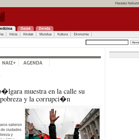
Hautatu hizkunt
edizioa
Gaiak
Denda
ria
Iritzia
Kirolak
Mundua
Kultura
Ekonomia
a
�lgara muestra en la calle su
 pobreza y la corrupci�n
aros salieron
a de ciudades
obreza y