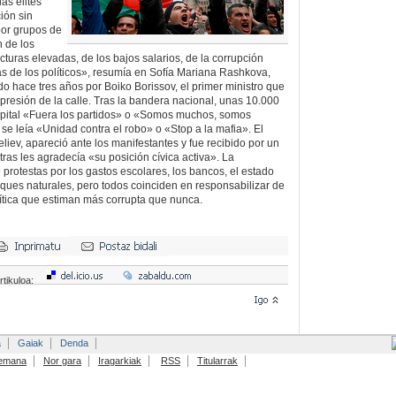
as élites
ción sin
or grupos de
n de los
acturas elevadas, de los bajos salarios, de la corrupción
s de los políticos», resumía en Sofía Mariana Rashkova,
o hace tres años por Boiko Borissov, el primer ministro que
a presión de la calle. Tras la bandera nacional, unas 10.000
apital «Fuera los partidos» o «Somos muchos, somos
 se leía «Unidad contra el robo» o «Stop a la mafia». El
iev, apareció ante los manifestantes y fue recibido por un
tras les agradecía «su posición cívica activa». La
protestas por los gastos escolares, los bancos, el estado
rques naturales, pero todos coinciden en responsabilizar de
ítica que estiman más corrupta que nunca.
rtikuloa:
a
Gaiak
Denda
emana
Nor gara
Iragarkiak
RSS
Titularrak