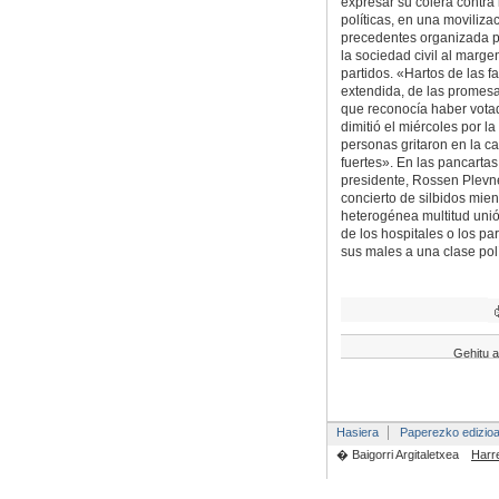
expresar su cólera contra l
políticas, en una moviliza
precedentes organizada p
la sociedad civil al marge
partidos. «Hartos de las f
extendida, de las promesa
que reconocía haber votad
dimitió el miércoles por l
personas gritaron en la c
fuertes». En las pancartas
presidente, Rossen Plevnel
concierto de silbidos mien
heterogénea multitud unió 
de los hospitales o los pa
sus males a una clase pol
Gehitu a
Hasiera
Paperezko edizio
� Baigorri Argitaletxea
Harr