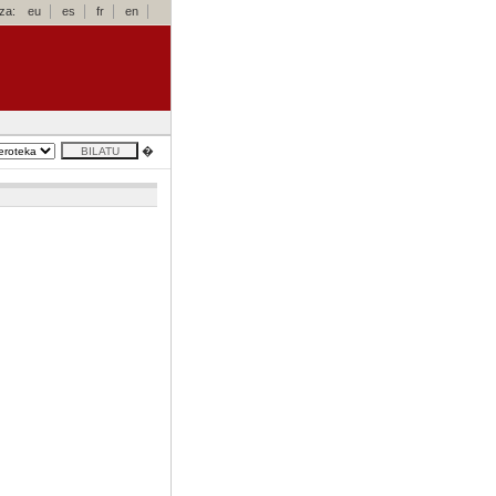
za:
eu
es
fr
en
�