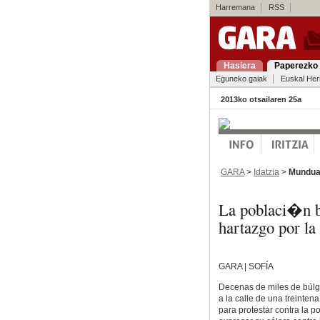
Harremana
RSS
Hasiera
Paperezko 
Eguneko gaiak
Euskal Her
2013ko otsailaren 25a
GARA
>
Idatzia
>
Mundu
La poblaci�n b
hartazgo por la
GARA | SOFÍA
Decenas de miles de búlg
a la calle de una treinten
para protestar contra la p