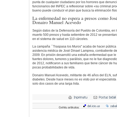
punta de cualquier ciudadano por los horrores que denuncia
funcionarios del INPEC a reflexionar sobre «su criminal p
bueno puede conducir el plan que busca la eliminación físi
La enfermedad no espera a presos como Jos
Donairo Manuel Acevedo
Según datos de la Defensoría del Pueblo de Colombia, en l
muerto 500 presos y hasta setiembre de 2012 se presentaron
en el sistema de salud en 110 cárceles.
La campaña ``Traspasa los Muros'' acaba de hacer pública l
asistencia médica de José Dinael Lamprea, combatiente d
2009. En prisión desarrolló una extraña enfermedad que le
fuertes dolores, tumores y parálisis, que no le fue diagnost
de 2012, notificaron a sus familiares que tiene cáncer de h
pocas probabilidades de vida.
Donairo Manuel Acevedo, militante de 46 años del ELN, sufr
diabetes. Desde hace meses no es visto por el especialista 
solo dos casos de una larga lista.
Gehitu artikuloa: