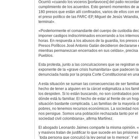
Ocurrió «cuando los voceros [portavoces] del patio recordar
cumplimiento de los acuerdos. Esto generó momentos de a
180 presos que están allí confinados, varios de ellos con
el preso político de las FARC-EP, Miguel de Jesús Velandia
terminal».
«Posteriormente el comandante del cuerpo de custodia deci
imponer castigos indiscriminados encerrando a los interno
horas. En respuesta a los abusos de la guardia, los presos d
Presos Políticos José Antonio Galán decidieron declarars
mientras permanezcan encerrados en sus celdas», precisa 
Pueblos.
Esta protesta, junto a las conculcaciones que se registran 
exponente de la «grave crisis humanitaria» que padecen la
denunciada hasta por la propia Corte Constitucional en un
A esta situación se suman las consecuencias de ser familiar 
hecho de tener a alguien en la cárcel estigmatiza a los fami
los despiden. Si lo están buscando, no son contratados po
dónde está tu familiar. El hecho de estar al frente de un ho
situación bastante complicada. Las familias de la mayoría
pobres, no tenemos recursos económicos. La sociedad nos 
nos persigue. Somos una población rechazada tanto por el
sociedad civil colombiana», afirma Martínez.
El abogado Leonardo Jaimes comparte la misma opinión. «
y masivos tratan de justificar lo que sucede en las prision
`toda persona que conculcó la ley penal se lo merece'. Y el 