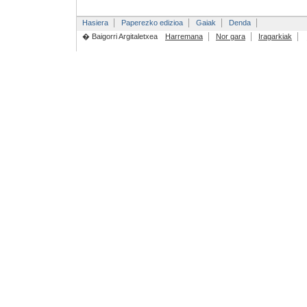
Hasiera
Paperezko edizioa
Gaiak
Denda
� Baigorri Argitaletxea
Harremana
Nor gara
Iragarkiak