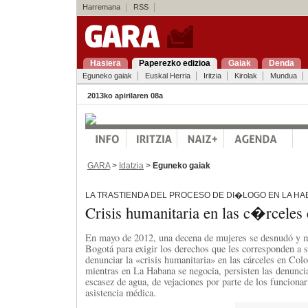
Harremana
RSS
Hasiera
Paperezko edizioa
Gaiak
Denda
Eguneko gaiak
Euskal Herria
Iritzia
Kirolak
Mundua
2013ko apirilaren 08a
GARA
>
Idatzia
>
Eguneko gaiak
LA TRASTIENDA DEL PROCESO DE DI�LOGO EN LA H
Crisis humanitaria en las c�rceles
En mayo de 2012, una decena de mujeres se desnudó y m
Bogotá para exigir los derechos que les corresponden a s
denunciar la «crisis humanitaria» en las cárceles en Co
mientras en La Habana se negocia, persisten las denunci
escasez de agua, de vejaciones por parte de los funcionar
asistencia médica.