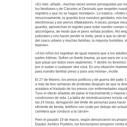
«Es más -añade-, muchas veces somos perseguidas por ex
los familiares y de Cárceles al Desnudo que respeten nuest
registros y que no se hagan montajes». Lo explica: «Antes d
minuciosamente; la guardia toca nuestros genitales, nos 
electrónicas y por perros olfateadores. A veces, porque nece
guardia, aprovechan el registro para untar nuestro cuerpo c
alucinógena, de modo que el perro señala positivo. Ahí em
judiciales y nos hacen perder la visita, pese a que la cárcel
del casco urbano y muchas familias, la mayoría humildes, 
lejanas».
«A los niños los registran de igual manera que a los adulto
partes íntimas. Sufren un fuerte trauma, ya que para ver a 
que pasar por todos esos vejámenes. Y dentro no tenemos n
por si sudan o cualquier otra cosa. Es una situación realmen
para nuestro familiar preso y para una misma», incide.
El 27 de febrero, los presos políticos y de guerra del patio 
a más de tres semanas de protestas después de que la direc
aceptara el traslado de los presos con enfermedades siquiát
Tuvo el efecto añadido de paliar el hacinamiento y mejorar
condiciones de vida. La tabla de reivindicaciones incluía «
las 24 horas, derogación del límite de personas para hacer
eficiente de tienda, teléfono con coste por debajo del actua
carretera que conduce a la cárcel».
Pero el pasado 19 de marzo, según denunciaron los propios 
Equipo Jurídico Pueblos, los funcionarios arrojaron contra 