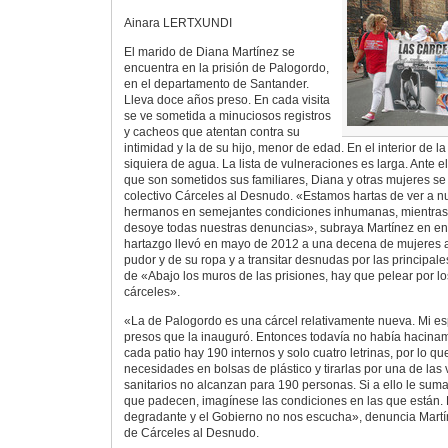
Ainara LERTXUNDI
El marido de Diana Martínez se
encuentra en la prisión de Palogordo,
en el departamento de Santander.
Lleva doce años preso. En cada visita
se ve sometida a minuciosos registros
y cacheos que atentan contra su
intimidad y la de su hijo, menor de edad. En el interior de l
siquiera de agua. La lista de vulneraciones es larga. Ante e
que son sometidos sus familiares, Diana y otras mujeres se
colectivo Cárceles al Desnudo. «Estamos hartas de ver a nu
hermanos en semejantes condiciones inhumanas, mientras 
desoye todas nuestras denuncias», subraya Martínez en en
hartazgo llevó en mayo de 2012 a una decena de mujeres 
pudor y de su ropa y a transitar desnudas por las principales
de «Abajo los muros de las prisiones, hay que pelear por l
cárceles».
«La de Palogordo es una cárcel relativamente nueva. Mi es
presos que la inauguró. Entonces todavía no había hacinami
cada patio hay 190 internos y solo cuatro letrinas, por lo q
necesidades en bolsas de plástico y tirarlas por una de las
sanitarios no alcanzan para 190 personas. Si a ello le sum
que padecen, imagínese las condiciones en las que están. 
degradante y el Gobierno no nos escucha», denuncia Martí
de Cárceles al Desnudo.