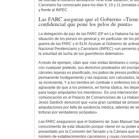
Carcelario ha convocado para los días 9, 10 y 11 jornadas 
y frente al INPEC.
Las FARC aseguran que el Gobierno «Tiene
confidencial que pone los pelos de punta»
La delegación de paz de las FARC-EP en La Habana ha la
situación de los presos en general y, en particular, de los pr
guerra de las FARC y el ELN. Acusan al Gobierno de activar a
Nacional Penitenciario y Carcelario (INPEC) «un perverso 
la voluntad de lucha de los guerrilleros detenidos».
A modo de ejemplo, citan que «las visitas familiares o con
con cualquier pretexto, sus derechos pisoteados sin escrúpu
cárceles lejanas es planificado, los patios de presos polític
permanente hostigamiento y las requisas son calculados, la t
se incrementa, Y a los heridos en combate o enfermos los de
agravante de que a los primeros, en forma sádica, les deja
para luego amputarles los miembros». En una intervención
comunicación en el Palacio de Convenciones de La Habana,
Jesús Santrich denunció que «una gran cantidad de prision
amputaciones por falta de asistencia médica, además de se
torturas por verdaderos sicópatas».
Las FARC aseguraron que el Gobierno de Juan Manuel San
conocimiento de esta situación porque «tiene en su poder u
presentado por la Comisión del Senado y la Cámara que vi
número de establecimientos carcelarios y cuyas conclusion