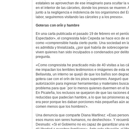
estatales se aprovechan de ese imaginario para ocultar la 
en el interior de las cárceles, donde los presos se mueren.
junto a la negligencia e indolencia de los organismos del Es
labor, seguiremos visitando las cárceles y a los presos».
Goteras con orín y hambre
En una carta publicada el pasado 19 de febrero en el peri
Espectador», el congresista Iván Cepeda se hace eco de est
como «comprensible hasta cierto punto. Una sociedad en la
es admitida y trivializada, ¿por qué habría de sobrecogerse
viven quienes han sido inculpados o condenados por delito
pregunta.
«Como congresista he practicado más de 40 visitas a las cá
me impactan los terribles testimonios e imágenes de esta r
Bellavista, un interno se quejó de que los baños son degra
gotera cae con el orín de los pisos superiores. Aseguró que
autorización para ingresar herramientas y materiales busca
problema para que `por lo menos quienes duermen en el b
En Picaleña, los reclusos se quejaron de que las raciones 
reducidas que padecían hambre, a lo que las prisioneras a
era peor porque les daban porciones más pequeñas aún ad
comen menos que los hombres'».
Una denuncia que comparte Diana Martínez: «Esas persona
esos muros son seres humanos, no deshechos». Y recuerda
Desnudo: «Si el Gobierno no es capaz de garantizar una vi
dé libertad a nuestros familiares». Ante esta situación, el 