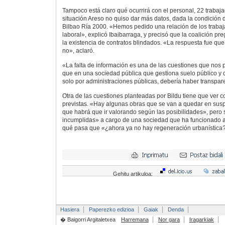
Tampoco está claro qué ocurrirá con el personal, 22 trabaj
situación Areso no quiso dar más datos, dada la condición
Bilbao Ría 2000. «Hemos pedido una relación de los trabaj
laboral», explicó Ibaibarraga, y precisó que la coalición 
la existencia de contratos blindados. «La respuesta fue que
no», aclaró.
«La falta de información es una de las cuestiones que nos
que en una sociedad pública que gestiona suelo público y 
solo por administraciones públicas, debería haber transpar
Otra de las cuestiones planteadas por Bildu tiene que ver 
previstas. «Hay algunas obras que se van a quedar en su
que habrá que ir valorando según las posibilidades», per
incumplidas» a cargo de una sociedad que ha funcionado a
qué pasa que «¿ahora ya no hay regeneración urbanística?»,
Gehitu artikuloa:
Hasiera
Paperezko edizioa
Gaiak
Denda
� Baigorri Argitaletxea
Harremana
Nor gara
Iragarkiak