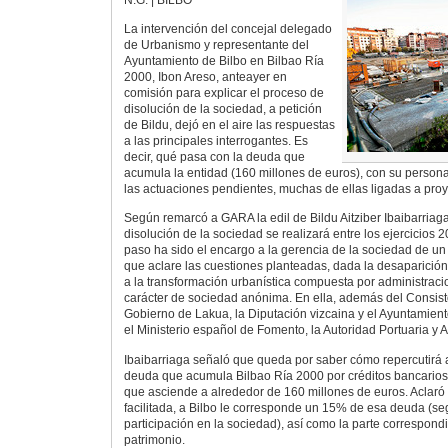
La intervención del concejal delegado
de Urbanismo y representante del
Ayuntamiento de Bilbo en Bilbao Ría
2000, Ibon Areso, anteayer en
comisión para explicar el proceso de
disolución de la sociedad, a petición
de Bildu, dejó en el aire las respuestas
a las principales interrogantes. Es
decir, qué pasa con la deuda que
acumula la entidad (160 millones de euros), con su persona
las actuaciones pendientes, muchas de ellas ligadas a proy
Según remarcó a GARA la edil de Bildu Aitziber Ibaibarriaga
disolución de la sociedad se realizará entre los ejercicios 
paso ha sido el encargo a la gerencia de la sociedad de un
que aclare las cuestiones planteadas, dada la desaparició
a la transformación urbanística compuesta por administrac
carácter de sociedad anónima. En ella, además del Consistor
Gobierno de Lakua, la Diputación vizcaina y el Ayuntamien
el Ministerio español de Fomento, la Autoridad Portuaria y A
Ibaibarriaga señaló que queda por saber cómo repercutirá a
deuda que acumula Bilbao Ría 2000 por créditos bancarios 
que asciende a alrededor de 160 millones de euros. Aclaró
facilitada, a Bilbo le corresponde un 15% de esa deuda (se
participación en la sociedad), así como la parte correspond
patrimonio.