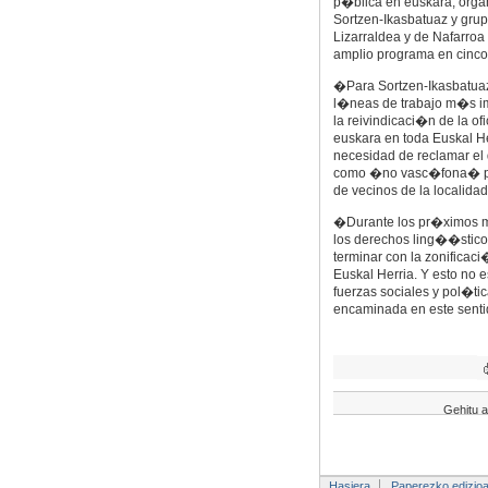
p�blica en euskara, orga
Sortzen-Ikasbatuaz y gru
Lizarraldea y de Nafarroa
amplio programa en cinc
�Para Sortzen-Ikasbatuaz
l�neas de trabajo m�s i
la reivindicaci�n de la ofi
euskara en toda Euskal H
necesidad de reclamar el 
como �no vasc�fona� por
de vecinos de la localidad
�Durante los pr�ximos m
los derechos ling��sticos
terminar con la zonificaci
Euskal Herria. Y esto no e
fuerzas sociales y pol�ti
encaminada en este sent
Gehitu a
Hasiera
Paperezko edizio