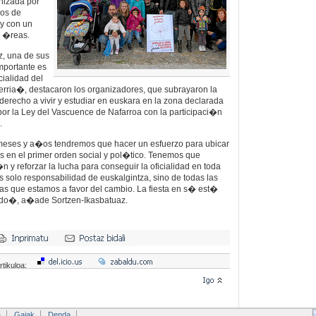
nizada por
pos de
 y con un
o �reas.
, una de sus
mportante es
cialidad del
erria�, destacaron los organizadores, que subrayaron la
derecho a vivir y estudiar en euskara en la zona declarada
 la Ley del Vascuence de Nafarroa con la participaci�n
.
eses y a�os tendremos que hacer un esfuerzo para ubicar
 en el primer orden social y pol�tico. Tenemos que
�n y reforzar la lucha para conseguir la oficialidad en toda
s solo responsabilidad de euskalgintza, sino de todas las
cas que estamos a favor del cambio. La fiesta en s� est�
ido�, a�ade Sortzen-Ikasbatuaz.
rtikuloa:
a
Gaiak
Denda