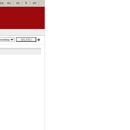
za:
eu
es
fr
en
�