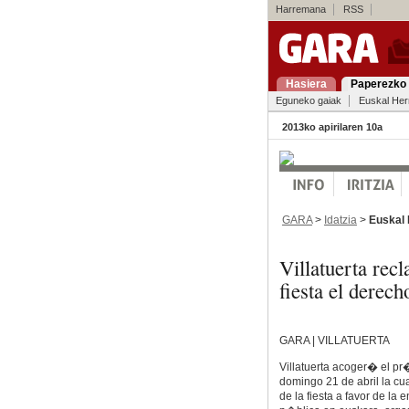
Harremana
RSS
Hasiera
Paperezko 
Eguneko gaiak
Euskal Her
2013ko apirilaren 10a
GARA
>
Idatzia
>
Euskal 
Villatuerta re
fiesta el derech
GARA | VILLATUERTA
Villatuerta acoger� el p
domingo 21 de abril la cu
de la fiesta a favor de l