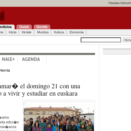
Hautatu hizkunt
edizioa
Gaiak
Denda
ria
Iritzia
Kirolak
Mundua
Kultura
Ekonomia
Herria
clamar� el domingo 21 con una
o a vivir y estudiar en euskara
r�ximo
arta edici�n
a ense�anza