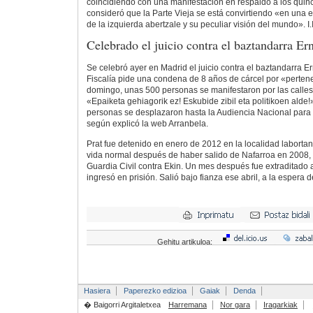
coincidiendo con una manifestación en respaldo a los quinc
consideró que la Parte Vieja se está convirtiendo «en una 
de la izquierda abertzale y su peculiar visión del mundo». I.I
Celebrado el juicio contra el baztandarra Er
Se celebró ayer en Madrid el juicio contra el baztandarra Er
Fiscalía pide una condena de 8 años de cárcel por «perten
domingo, unas 500 personas se manifestaron por las calles
«Epaiketa gehiagorik ez! Eskubide zibil eta politikoen alde!»
personas se desplazaron hasta la Audiencia Nacional para 
según explicó la web Arranbela.
Prat fue detenido en enero de 2012 en la localidad laborta
vida normal después de haber salido de Nafarroa en 2008, 
Guardia Civil contra Ekin. Un mes después fue extraditado
ingresó en prisión. Salió bajo fianza ese abril, a la espera 
Gehitu artikuloa:
Hasiera
Paperezko edizioa
Gaiak
Denda
� Baigorri Argitaletxea
Harremana
Nor gara
Iragarkiak