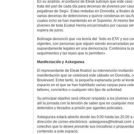
En su análisis, el portavoz de Eleak subrayó que este caso
trata del pan de cada día para decenas de jóvenes por cau
pegatinas de Segi». Estas redadas en Donostia, a finales d
varias decenas de detenciones y quince condenas en las Au
cuales ocho se han mantenido en el Supremo. Al mismo ti
jóvenes de toda Euskal Herria encarcelados por causas simi
espera de juicio.
Bolinaga denunció que «la teoría del `todo es ETA' y sus 
vigentes, con personas que siguen siendo encarceladas por
supuestamente legales en una democracia. Continúna la pe
seguimientos y las leyes que lo permiten».
Manifestación y Askegunea
El representante de Eleak finalizó su intervención invitando
manifestación que se celebrará este sábado en Donostia, co
Boulevard. Entre tanto, la pequeña explanada junto al kio
espacio en el que se han habilitado varias carpas para celeb
talleres, conciertos o cualquier otro tipo de actividad.
Su principal objetivo será ofrecer respaldo a los jóvenes 
allí la jornada con la tensión de saber que en cualquier m
detenidos y llevados a prisión por agentes policiales.
Askegunea estará abierto desde las 9.00 hasta las 20.00 a d
dirección de correo electrónico -askegunea@hotmail.com- 
colectivo que lo desee presente sus iniciativas o propuesta
contenido a este espacio.