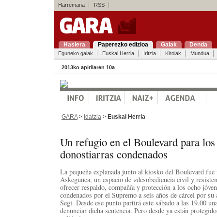
Harremana
RSS
Hasiera
Paperezko edizioa
Gaiak
Denda
Eguneko gaiak
Euskal Herria
Iritzia
Kirolak
Mundua
2013ko apirilaren 10a
GARA
>
Idatzia
>
Euskal Herria
Un refugio en el Boulevard para los
donostiarras condenados
La pequeña explanada junto al kiosko del Boulevard fue
Askegunea, un espacio de «desobediencia civil y resisten
ofrecer respaldo, compañía y protección a los ocho jóven
condenados por el Supremo a seis años de cárcel por su a
Segi. Desde ese punto partirá este sábado a las 19.00 un
denunciar dicha sentencia. Pero desde ya están protegid