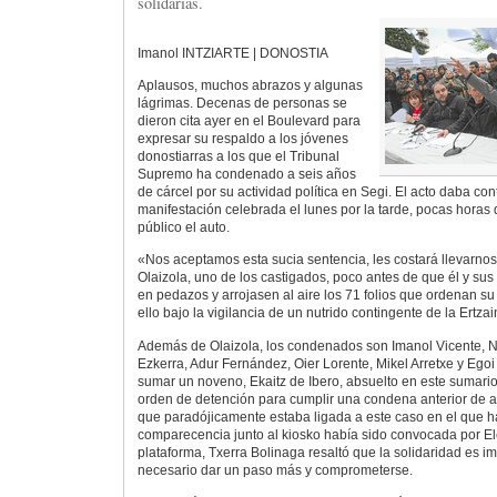
solidarias.
Imanol INTZIARTE | DONOSTIA
Aplausos, muchos abrazos y algunas
lágrimas. Decenas de personas se
dieron cita ayer en el Boulevard para
expresar su respaldo a los jóvenes
donostiarras a los que el Tribunal
Supremo ha condenado a seis años
de cárcel por su actividad política en Segi. El acto daba con
manifestación celebrada el lunes por la tarde, pocas horas
público el auto.
«Nos aceptamos esta sucia sentencia, les costará llevarnos
Olaizola, uno de los castigados, poco antes de que él y s
en pedazos y arrojasen al aire los 71 folios que ordenan su
ello bajo la vigilancia de un nutrido contingente de la Ertzai
Además de Olaizola, los condenados son Imanol Vicente, Na
Ezkerra, Adur Fernández, Oier Lorente, Mikel Arretxe y Egoi 
sumar un noveno, Ekaitz de Ibero, absuelto en este sumari
orden de detención para cumplir una condena anterior de a
que paradójicamente estaba ligada a este caso en el que h
comparecencia junto al kiosko había sido convocada por E
plataforma, Txerra Bolinaga resaltó que la solidaridad es i
necesario dar un paso más y comprometerse.