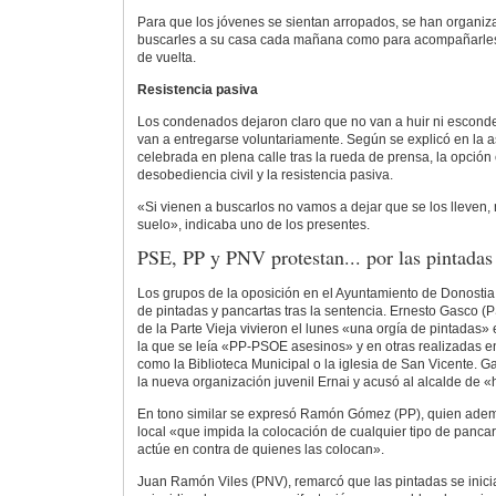
Para que los jóvenes se sientan arropados, se han organiza
buscarles a su casa cada mañana como para acompañarles 
de vuelta.
Resistencia pasiva
Los condenados dejaron claro que no van a huir ni escond
van a entregarse voluntariamente. Según se explicó en la 
celebrada en plena calle tras la rueda de prensa, la opción 
desobediencia civil y la resistencia pasiva.
«Si vienen a buscarlos no vamos a dejar que se los lleven,
suelo», indicaba uno de los presentes.
PSE, PP y PNV protestan... por las pintadas
Los grupos de la oposición en el Ayuntamiento de Donostia c
de pintadas y pancartas tras la sentencia. Ernesto Gasco (P
de la Parte Vieja vivieron el lunes «una orgía de pintadas»
la que se leía «PP-PSOE asesinos» y en otras realizadas en
como la Biblioteca Municipal o la iglesia de San Vicente. G
la nueva organización juvenil Ernai y acusó al alcalde de «h
En tono similar se expresó Ramón Gómez (PP), quien ade
local «que impida la colocación de cualquier tipo de pancart
actúe en contra de quienes las colocan».
Juan Ramón Viles (PNV), remarcó que las pintadas se inici