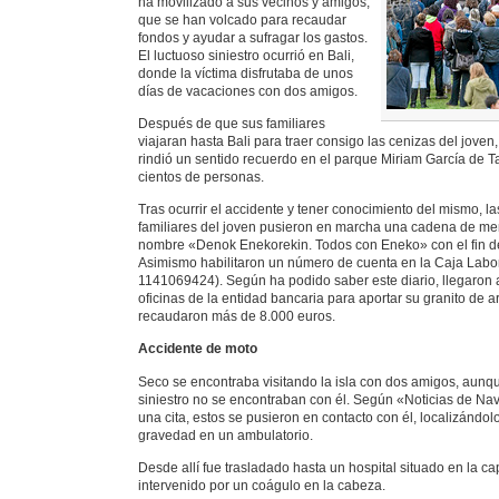
ha movilizado a sus vecinos y amigos,
que se han volcado para recaudar
fondos y ayudar a sufragar los gastos.
El luctuoso siniestro ocurrió en Bali,
donde la víctima disfrutaba de unos
días de vacaciones con dos amigos.
Después de que sus familiares
viajaran hasta Bali para traer consigo las cenizas del joven, 
rindió un sentido recuerdo en el parque Miriam García de T
cientos de personas.
Tras ocurrir el accidente y tener conocimiento del mismo, la
familiares del joven pusieron en marcha una cadena de men
nombre «Denok Enekorekin. Todos con Eneko» con el fin d
Asimismo habilitaron un número de cuenta en la Caja Labo
1141069424). Según ha podido saber este diario, llegaron 
oficinas de la entidad bancaria para aportar su granito de a
recaudaron más de 8.000 euros.
Accidente de moto
Seco se encontraba visitando la isla con dos amigos, aunq
siniestro no se encontraban con él. Según «Noticias de Nav
una cita, estos se pusieron en contacto con él, localizándo
gravedad en un ambulatorio.
Desde allí fue trasladado hasta un hospital situado en la ca
intervenido por un coágulo en la cabeza.