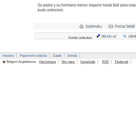
Su padre y su hermano menor viajaron hasta Bali para estar
pudo sobrevivir.
Gehitu artikuloa:
Hasiera
Paperezko edizioa
Gaiak
Denda
� Baigorri Argitaletxea
Harremana
Nor gara
Iragarkiak
RSS
Titularrak