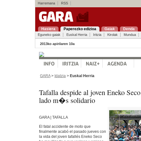
Harremana
RSS
Hasiera
Paperezko edizioa
Gaiak
Denda
Eguneko gaiak
Euskal Herria
Iritzia
Kirolak
Mundua
2013ko apirilaren 10a
GARA
>
Idatzia
>
Euskal Herria
Tafalla despide al joven Eneko Seco
lado m�s solidario
GARA | TAFALLA
El fatal accidente de moto que
finalmente acabó el pasado jueves con
la vida del joven tafallés Eneko Seco