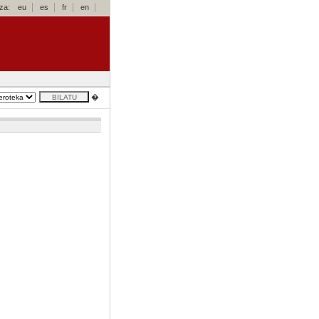
za:
eu
es
fr
en
�