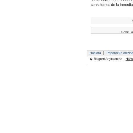
social cerrada, desconoce
conscientes de la inmedi
Gehitu a
Hasiera
Paperezko edizio
� Baigorri Argitaletxea
Harr