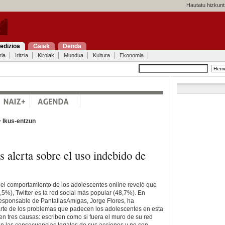
Hautatu hizkunt
edizioa
Gaiak
Denda
ria
Iritzia
Kirolak
Mundua
Kultura
Ekonomia
>
Ikus-entzun
 alerta sobre el uso indebido de
 el comportamiento de los adolescentes online reveló que
%), Twitter es la red social más popular (48,7%). En
 responsable de PantallasAmigas, Jorge Flores, ha
rte de los problemas que padecen los adolescentes en esta
 en tres causas: escriben como si fuera el muro de su red