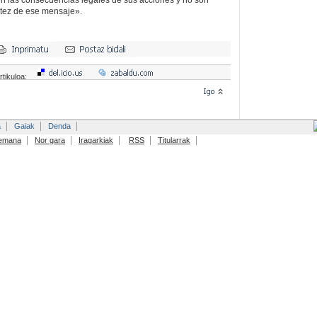
n las consecuencias legales de sus acciones y no son
atez de ese mensaje».
rtikuloa:
a
Gaiak
Denda
emana
Nor gara
Iragarkiak
RSS
Titularrak