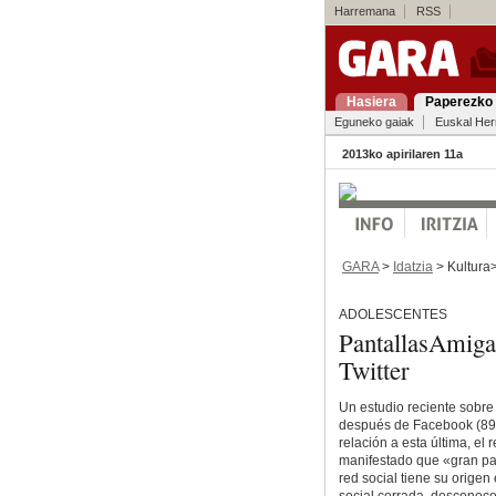
Harremana
RSS
Hasiera
Paperezko 
Eguneko gaiak
Euskal Her
2013ko apirilaren 11a
GARA
>
Idatzia
> Kultura
ADOLESCENTES
PantallasAmigas
Twitter
Un estudio reciente sobre
después de Facebook (89,5
relación a esta última, el
manifestado que «gran pa
red social tiene su origen