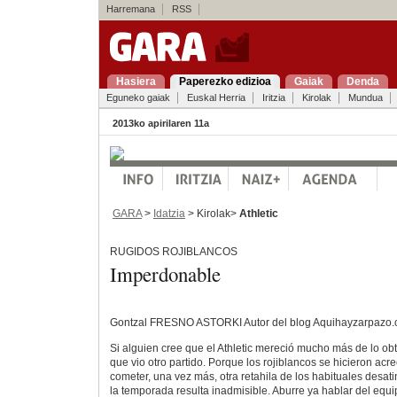
Harremana
RSS
Hasiera
Paperezko edizioa
Gaiak
Denda
Eguneko gaiak
Euskal Herria
Iritzia
Kirolak
Mundua
2013ko apirilaren 11a
GARA
>
Idatzia
> Kirolak>
Athletic
RUGIDOS ROJIBLANCOS
Imperdonable
Gontzal FRESNO ASTORKI Autor del blog Aquihayzarpazo
Si alguien cree que el Athletic mereció mucho más de lo ob
que vio otro partido. Porque los rojiblancos se hicieron acr
cometer, una vez más, otra retahila de los habituales desati
la temporada resulta inadmisible. Aburre ya hablar del equip