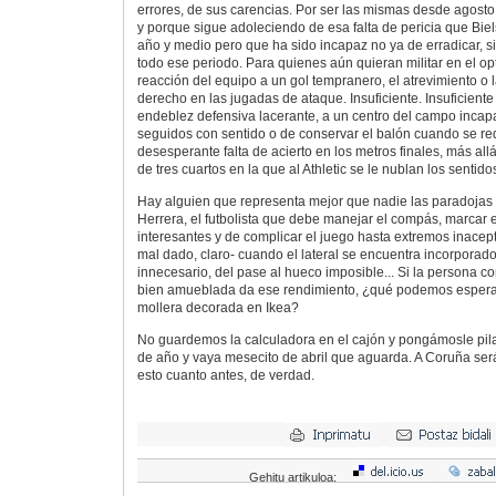
errores, de sus carencias. Por ser las mismas desde agosto
y porque sigue adoleciendo de esa falta de pericia que Biel
año y medio pero que ha sido incapaz no ya de erradicar, si
todo ese periodo. Para quienes aún quieran militar en el o
reacción del equipo a un gol tempranero, el atrevimiento o 
derecho en las jugadas de ataque. Insuficiente. Insuficient
endeblez defensiva lacerante, a un centro del campo incap
seguidos con sentido o de conservar el balón cuando se req
desesperante falta de acierto en los metros finales, más all
de tres cuartos en la que al Athletic se le nublan los sentido
Hay alguien que representa mejor que nadie las paradojas 
Herrera, el futbolista que debe manejar el compás, marcar
interesantes y de complicar el juego hasta extremos inacept
mal dado, claro- cuando el lateral se encuentra incorporad
innecesario, del pase al hueco imposible... Si la persona c
bien amueblada da ese rendimiento, ¿qué podemos esperar 
mollera decorada en Ikea?
No guardemos la calculadora en el cajón y pongámosle pil
de año y vaya mesecito de abril que aguarda. A Coruña ser
esto cuanto antes, de verdad.
Gehitu artikuloa: