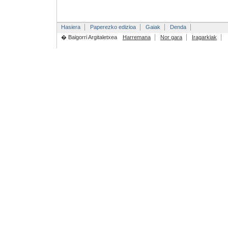
Hasiera
Paperezko edizioa
Gaiak
Denda
� Baigorri Argitaletxea
Harremana
Nor gara
Iragarkiak