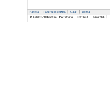
Hasiera
Paperezko edizioa
Gaiak
Denda
� Baigorri Argitaletxea
Harremana
Nor gara
Iragarkiak