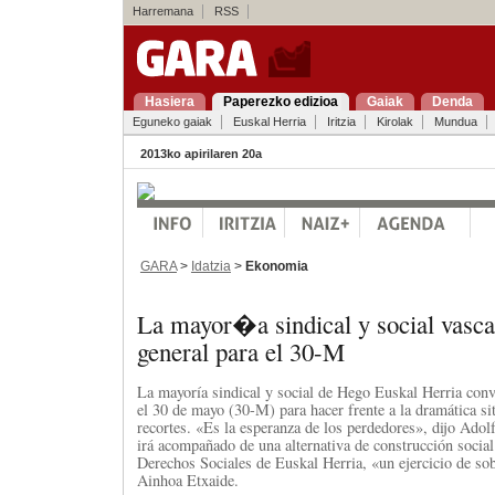
Harremana
RSS
Hasiera
Paperezko edizioa
Gaiak
Denda
Eguneko gaiak
Euskal Herria
Iritzia
Kirolak
Mundua
2013ko apirilaren 20a
GARA
>
Idatzia
>
Ekonomia
La mayor�a sindical y social vasca
general para el 30-M
La mayoría sindical y social de Hego Euskal Herria conv
el 30 de mayo (30-M) para hacer frente a la dramática si
recortes. «Es la esperanza de los perdedores», dijo Ad
irá acompañado de una alternativa de construcción socia
Derechos Sociales de Euskal Herria, «un ejercicio de so
Ainhoa Etxaide.