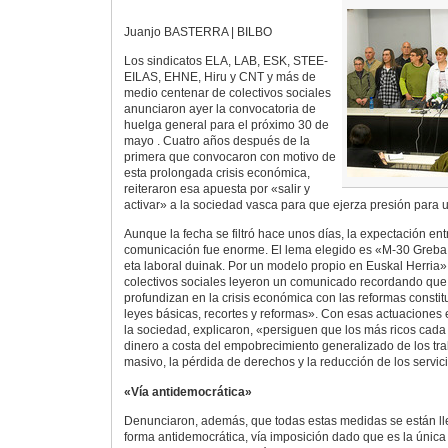
Juanjo BASTERRA | BILBO
Los sindicatos ELA, LAB, ESK, STEE-
EILAS, EHNE, Hiru y CNT y más de
medio centenar de colectivos sociales
anunciaron ayer la convocatoria de
huelga general para el próximo 30 de
mayo . Cuatro años después de la
primera que convocaron con motivo de
esta prolongada crisis económica,
reiteraron esa apuesta por «salir y
activar» a la sociedad vasca para que ejerza presión para
Aunque la fecha se filtró hace unos días, la expectación en
comunicación fue enorme. El lema elegido es «M-30 Greba 
eta laboral duinak. Por un modelo propio en Euskal Herria»
colectivos sociales leyeron un comunicado recordando que
profundizan en la crisis económica con las reformas constit
leyes básicas, recortes y reformas». Con esas actuaciones 
la sociedad, explicaron, «persiguen que los más ricos cad
dinero a costa del empobrecimiento generalizado de los tr
masivo, la pérdida de derechos y la reducción de los servic
«Vía antidemocrática»
Denunciaron, además, que todas estas medidas se están l
forma antidemocrática, vía imposición dado que es la únic