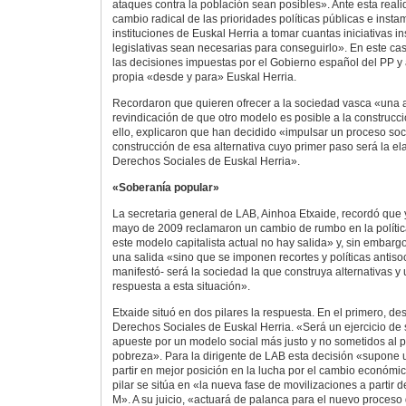
ataques contra la población sean posibles». Ante esta reali
cambio radical de las prioridades políticas públicas e insta
instituciones de Euskal Herria a tomar cuantas iniciativas ins
legislativas sean necesarias para conseguirlo». En este ca
las decisiones impuestas por el Gobierno español del PP y a
propia «desde y para» Euskal Herria.
Recordaron que quieren ofrecer a la sociedad vasca «una al
revindicación de que otro modelo es posible a la construc
ello, explicaron que han decidido «impulsar un proceso soc
construcción de esa alternativa cuyo primer paso será la el
Derechos Sociales de Euskal Herria».
«Soberanía popular»
La secretaria general de LAB, Ainhoa Etxaide, recordó que 
mayo de 2009 reclamaron un cambio de rumbo en la políti
este modelo capitalista actual no hay salida» y, sin embarg
una salida «sino que se imponen recortes y políticas antisoc
manifestó- será la sociedad la que construya alternativas y
respuesta a esta situación».
Etxaide situó en dos pilares la respuesta. En el primero, des
Derechos Sociales de Euskal Herria. «Será un ejercicio de
apueste por un modelo social más justo y no sometidos al p
pobreza». Para la dirigente de LAB esta decisión «supone 
partir en mejor posición en la lucha por el cambio económic
pilar se sitúa en «la nueva fase de movilizaciones a partir 
M». A su juicio, «actuará de palanca para el nuevo proceso