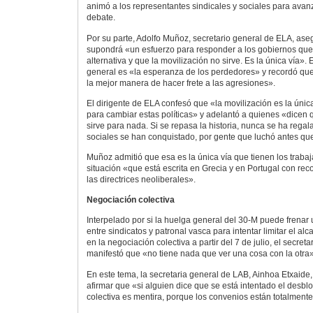
animó a los representantes sindicales y sociales para avan
debate.
Por su parte, Adolfo Muñoz, secretario general de ELA, ase
supondrá «un esfuerzo para responder a los gobiernos que
alternativa y que la movilización no sirve. Es la única vía».
general es «la esperanza de los perdedores» y recordó que
la mejor manera de hacer frete a las agresiones».
El dirigente de ELA confesó que «la movilización es la ún
para cambiar estas políticas» y adelantó a quienes «dicen 
sirve para nada. Si se repasa la historia, nunca se ha rega
sociales se han conquistado, por gente que luchó antes qu
Muñoz admitió que esa es la única vía que tienen los traba
situación «que está escrita en Grecia y en Portugal con reco
las directrices neoliberales».
Negociación colectiva
Interpelado por si la huelga general del 30-M puede frenar
entre sindicatos y patronal vasca para intentar limitar el al
en la negociación colectiva a partir del 7 de julio, el secret
manifestó que «no tiene nada que ver una cosa con la otra»
En este tema, la secretaria general de LAB, Ainhoa Etxaide
afirmar que «si alguien dice que se está intentado el desb
colectiva es mentira, porque los convenios están totalment