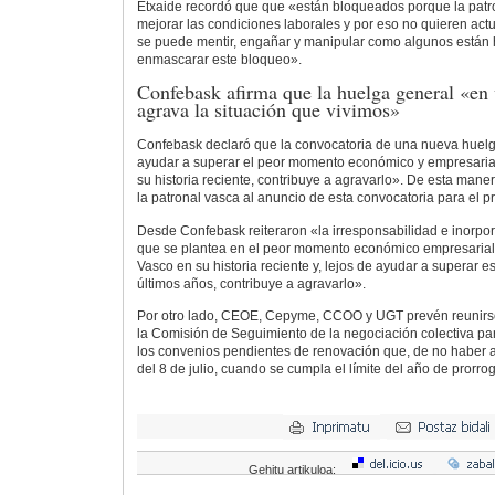
Etxaide recordó que que «están bloqueados porque la patr
mejorar las condiciones laborales y por eso no quieren ac
se puede mentir, engañar y manipular como algunos están
enmascarar este bloqueo».
Confebask afirma que la huelga general «en 
agrava la situación que vivimos»
Confebask declaró que la convocatoria de una nueva huelg
ayudar a superar el peor momento económico y empresarial
su historia reciente, contribuye a agravarlo». De esta maner
la patronal vasca al anuncio de esta convocatoria para el 
Desde Confebask reiteraron «la irresponsabilidad e inorpor
que se plantea en el peor momento económico empresarial 
Vasco en su historia reciente y, lejos de ayudar a superar es
últimos años, contribuye a agravarlo».
Por otro lado, CEOE, Cepyme, CCOO y UGT prevén reunirse
la Comisión de Seguimiento de la negociación colectiva pa
los convenios pendientes de renovación que, de no haber a
del 8 de julio, cuando se cumpla el límite del año de prorroga
Gehitu artikuloa: