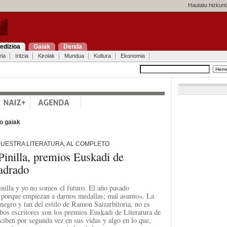
Hautatu hizkunt
edizioa
Gaiak
Denda
ria
Iritzia
Kirolak
Mundua
Kultura
Ekonomia
o gaiak
UESTRA LITERATURA, AL COMPLETO
 Pinilla, premios Euskadi de
uadrado
illa y yo no somos el futuro. El año pasado
o porque empiezan a darnos medallas; mal asunto». La
 negro y tan del estilo de Ramon Saizarbitoria, no es
bos escritores son los premios Euskadi de Literatura de
eciben por segunda vez en sus vidas y algo en lo que,