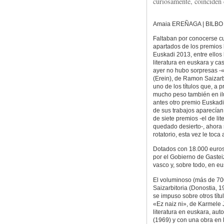
curiosamente, coinciden 
Amaia EREÑAGA | BILBO
Faltaban por conocerse cu
apartados de los premios l
Euskadi 2013, entre ellos 
literatura en euskara y cas
ayer no hubo sorpresas -
(Erein), de Ramon Saizarbi
uno de los títulos que, a p
mucho peso también en ilu
antes otro premio Euskadi 
de sus trabajos aparecían 
de siete premios -el de lit
quedado desierto-, ahora 
rotatorio, esta vez le toca
Dotados con 18.000 euros
por el Gobierno de Gastei
vasco y, sobre todo, en eus
El voluminoso (más de 70
Saizarbitoria (Donostia, 1
se impuso sobre otros tít
«Ez naiz ni», de Karmele 
literatura en euskara, au
(1969) y con una obra en 