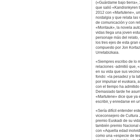
(«Guárdame bajo tierra»,
que salió «Kandisnkyren t
2012 con «Martutene», una
nostalgia y que relata la
de comunicación y con rel
«Montauk», la novela auto
vidas llega una joven est
personaje más del relato, 
los tres ejes de esta gran
compuesto por Jon Kortaza
Urretabizkaia.
«Siempres escribo de lo mi
relaciones -admitió que, 
en su vida que sus vecino
fondo: «la pesadez y la la
por impulsar el euskara, 
con el tiempo ha admitido 
Demasiado tarde he asumido
«Martutene» dice que ya e
escribir, y enredarse en u
«Sería difícil entender est
viceconsejero de Cultura 
premio Euskadi de su vida 
también premio Nacional d
con «Aquella edad inolvid
como una «especie de test