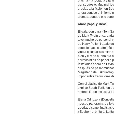
plasma «la idolatría y la a
por supuesto. Muy mal juga
gracias a la ficción en So
ahora conoce el infierno 
cromos, aunque ello supon
Amor, papel y libros
El galardón para «Tom Saw
de Mark Twain encargada p
tuvo mucho de personal y 
de Harry Potter, trabajo q
conoció hace cuatro décad
vino a estudiar castellan
bien y el vino bueno era b
tuvimos hijos de papel a 
Instalados ahora en Ezkio
después de pasar muchos a
Magisterio de Eskoriatza;
importantes traductores de
Con el clásico de Mark T
explicó Sarah Turtle en eu
merece leerlo incluso a l
Elena Odriozola (Donostia
nuestro panorama, de lo q
quedado como finalistas en
«Eguberria, ohitura, kantu