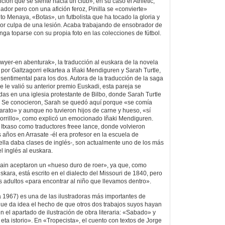
fición que se siente hacia un club», en su caso el Athletic,
dor pero con una afición feroz, Pinilla se «convierte»
uto Menaya, «Botas», un futbolista que ha tocado la gloria y
por culpa de una lesión. Acaba trabajando de ensobrador de
ga toparse con su propia foto en las colecciones de fútbol.
yer-en abenturak», la traducción al euskara de la novela
or Galtzagorri elkartea a Iñaki Mendiguren y Sarah Turtle,
sentimental para los dos. Autora de la traducción de la saga
ue le valió su anterior premio Euskadi, esta pareja se
as en una iglesia protestante de Bilbo, donde Sarah Turtle
o. Se conocieron, Sarah se quedó aquí porque «se comía
arato» y aunque no tuvieron hijos de carne y hueso, «sí
porrillo», como explicó un emocionado Iñaki Mendiguren.
 Itxaso como traductores freee lance, donde volvieron
ños en Arrasate -él era profesor en la escuela de
 ella daba clases de inglés-, son actualmente uno de los más
l inglés al euskara.
wain aceptaron un «hueso duro de roer», ya que, como
skara, está escrito en el dialecto del Missouri de 1840, pero
os adultos «para encontrar al niño que llevamos dentro».
 1967) es una de las ilustradoras más importantes de
ue da idea el hecho de que otros dos trabajos suyos hayan
 el apartado de ilustración de obra literaria: «Sabado» y
 eta istorio». En «Tropecista», el cuento con textos de Jorge