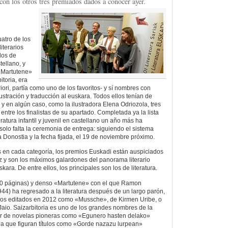
con los otros tres premiados dados a conocer ayer.
atro de los
iterarios
los de
tellano, y
«Martutene»
toria, era
riori, partía como uno de los favoritos- y sí nombres con
stración y traducción al euskara. Todos ellos tenían de
y en algún caso, como la ilustradora Elena Odriozola, tres
entre los finalistas de su apartado. Completada ya la lista
eratura infantil y juvenil en castellano un año más ha
solo falta la ceremonia de entrega: siguiendo el sistema
 a Donostia y la fecha fijada, el 19 de noviembre próximo.
 en cada categoría, los premios Euskadi están auspiciados
z y son los máximos galardones del panorama literario
kara. De entre ellos, los principales son los de literatura.
0 páginas) y denso «Martutene» con el que Ramon
944) ha regresado a la literatura después de un largo parón,
ulos editados en 2012 como «Mussche», de Kirmen Uribe, o
Jaio. Saizarbitoria es uno de los grandes nombres de la
tor de novelas pioneras como «Egunero hasten delako»
la que figuran títulos como «Gorde nazazu lurpean»