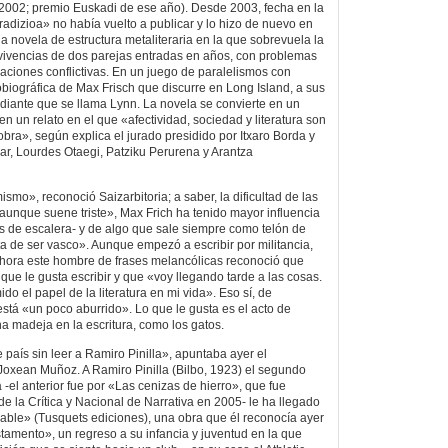
 2002; premio Euskadi de ese año). Desde 2003, fecha en la
radizioa» no había vuelto a publicar y lo hizo de nuevo en
 novela de estructura metaliteraria en la que sobrevuela la
s vivencias de dos parejas entradas en años, con problemas
aciones conflictivas. En un juego de paralelismos con
biográfica de Max Frisch que discurre en Long Island, a sus
udiante que se llama Lynn. La novela se convierte en un
en un relato en el que «afectividad, sociedad y literatura son
 obra», según explica el jurado presidido por Itxaro Borda y
r, Lourdes Otaegi, Patziku Perurena y Arantza
smo», reconoció Saizarbitoria; a saber, la dificultad de las
«aunque suene triste», Max Frich ha tenido mayor influencia
s de escalera- y de algo que sale siempre como telón de
ta de ser vasco». Aunque empezó a escribir por militancia,
ahora este hombre de frases melancólicas reconoció que
que le gusta escribir y que «voy llegando tarde a las cosas.
 el papel de la literatura en mi vida». Eso sí, de
stá «un poco aburrido». Lo que le gusta es el acto de
na madeja en la escritura, como los gatos.
e país sin leer a Ramiro Pinilla», apuntaba ayer el
Joxean Muñoz. A Ramiro Pinilla (Bilbo, 1923) el segundo
-el anterior fue por «Las cenizas de hierro», que fue
e la Crítica y Nacional de Narrativa en 2005- le ha llegado
able» (Tusquets ediciones), una obra que él reconocía ayer
amento», un regreso a su infancia y juventud en la que