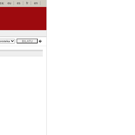
za:
eu
es
fr
en
�