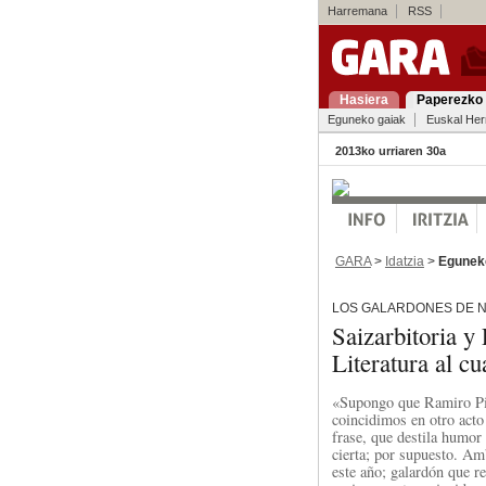
Harremana
RSS
Hasiera
Paperezko 
Eguneko gaiak
Euskal Her
2013ko urriaren 30a
GARA
>
Idatzia
>
Egunek
LOS GALARDONES DE N
Saizarbitoria y
Literatura al c
«Supongo que Ramiro Pin
coincidimos en otro act
frase, que destila humor
cierta; por supuesto. Am
este año; galardón que r