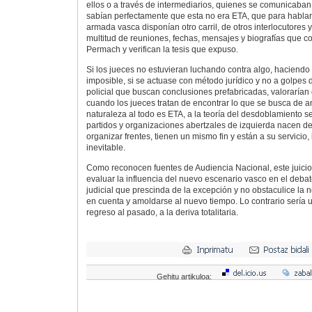
ellos o a través de intermediarios, quienes se comunicaban
sabían perfectamente que esta no era ETA, que para hablar
armada vasca disponían otro carril, de otros interlocutores 
multitud de reuniones, fechas, mensajes y biografías que c
Permach y verifican la tesis que expuso.
Si los jueces no estuvieran luchando contra algo, haciendo 
imposible, si se actuase con método jurídico y no a golpes d
policial que buscan conclusiones prefabricadas, valorarían
cuando los jueces tratan de encontrar lo que se busca de a
naturaleza al todo es ETA, a la teoría del desdoblamiento s
partidos y organizaciones abertzales de izquierda nacen de
organizar frentes, tienen un mismo fin y están a su servicio, 
inevitable.
Como reconocen fuentes de Audiencia Nacional, este juicio 
evaluar la influencia del nuevo escenario vasco en el debat
judicial que prescinda de la excepción y no obstaculice la 
en cuenta y amoldarse al nuevo tiempo. Lo contrario sería
regreso al pasado, a la deriva totalitaria.
Gehitu artikuloa: