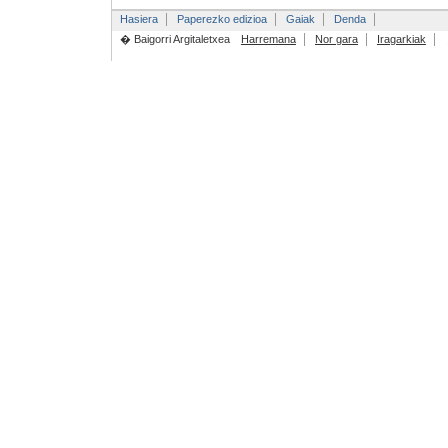
Hasiera
Paperezko edizioa
Gaiak
Denda
� Baigorri Argitaletxea
Harremana
Nor gara
Iragarkiak