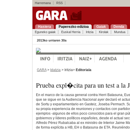
Harremana
RSS
Hasiera
Paperezko edizioa
Gaiak
Denda
Eguneko gaiak
Euskal Herria
Iritzia
Kirolak
Mundua
2013ko urriaren 30a
GARA
>
Idatzia
> Iritzia>
Editoriala
Prueba expl�cita para un test a la J
En el marco de la causa general contra Herri Batasuna, Eus
que se sigue en la Audiencia Nacional ayer declaró el actua
de Sortu y exparlamentario en Gasteiz, Joseba Permach. S
su propia experiencia de reuniones y contactos con partidos
ejemplos -algunos de ellos poco conocidos para el gran pú
gobiernos y líderes políticos españoles, desde el actual se
Alfredo Pérez Rubalcaba al ex ministro de Interior Jaime M
de forma explícita a HB, EH o Batasuna de ETA. Reuniénd