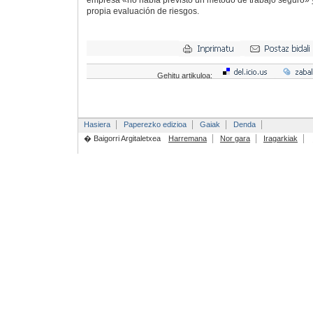
empresa «no había previsto un método de trabajo seguro» 
propia evaluación de riesgos.
Gehitu artikuloa:
Hasiera
Paperezko edizioa
Gaiak
Denda
� Baigorri Argitaletxea
Harremana
Nor gara
Iragarkiak