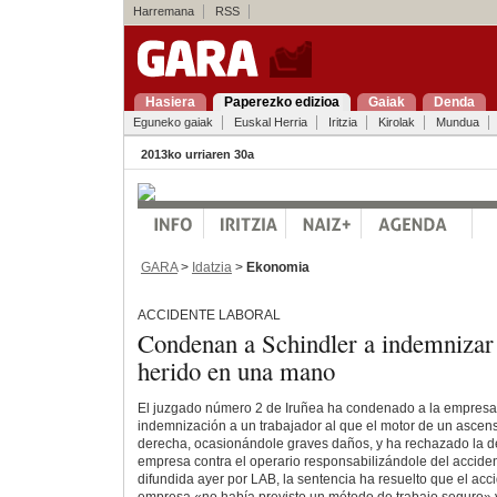
Harremana
RSS
Hasiera
Paperezko edizioa
Gaiak
Denda
Eguneko gaiak
Euskal Herria
Iritzia
Kirolak
Mundua
2013ko urriaren 30a
GARA
>
Idatzia
>
Ekonomia
ACCIDENTE LABORAL
Condenan a Schindler a indemnizar 
herido en una mano
El juzgado número 2 de Iruñea ha condenado a la empresa
indemnización a un trabajador al que el motor de un ascen
derecha, ocasionándole graves daños, y ha rechazado la d
empresa contra el operario responsabilizándole del accide
difundida ayer por LAB, la sentencia ha resuelto que el acc