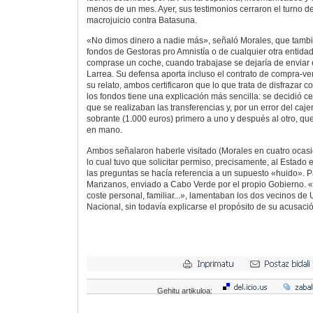
menos de un mes. Ayer, sus testimonios cerraron el turno d
macrojuicio contra Batasuna.
«No dimos dinero a nadie más», señaló Morales, que tambi
fondos de Gestoras pro Amnistía o de cualquier otra entidad
comprase un coche, cuando trabajase se dejaría de enviar 
Larrea. Su defensa aporta incluso el contrato de compra-ve
su relato, ambos certificaron que lo que trata de disfrazar c
los fondos tiene una explicación más sencilla: se decidió ce
que se realizaban las transferencias y, por un error del caj
sobrante (1.000 euros) primero a uno y después al otro, que
en mano.
Ambos señalaron haberle visitado (Morales en cuatro ocasi
lo cual tuvo que solicitar permiso, precisamente, al Estado
las preguntas se hacía referencia a un supuesto «huido». P
Manzanos, enviado a Cabo Verde por el propio Gobierno. 
coste personal, familiar...», lamentaban los dos vecinos de
Nacional, sin todavía explicarse el propósito de su acusaci
Gehitu artikuloa: