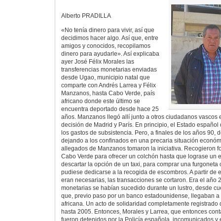
Alberto PRADILLA
«No tenía dinero para vivir, así que
decidimos hacer algo. Así que, entre
amigos y conocidos, recopilamos
dinero para ayudarle». Así explicaba
ayer José Félix Morales las
transferencias monetarias enviadas
desde Ugao, municipio natal que
comparte con Andrés Larrea y Félix
Manzanos, hasta Cabo Verde, país
africano donde este último se
encuentra deportado desde hace 25
años. Manzanos llegó allí junto a otros ciudadanos vascos 
decisión de Madrid y París. En principio, el Estado españo
los gastos de subsistencia. Pero, a finales de los años 90, d
dejando a los confinados en una precaria situación económi
allegados de Manzanos tomaron la iniciativa. Recogieron f
Cabo Verde para ofrecer un colchón hasta que lograse un e
descartar la opción de un taxi, para comprar una furgoneta 
pudiese dedicarse a la recogida de escombros. A partir de
eran necesarias, las transacciones se cortaron. Era el año
monetarias se habían sucedido durante un lustro, desde cu
que, previo paso por un banco estadounidense, llegaban a s
africana. Un acto de solidaridad completamente registrado
hasta 2005. Entonces, Morales y Larrea, que entonces cont
fueron detenidos por la Policía española, incomunicados y