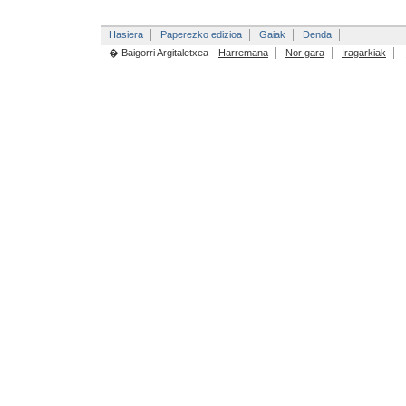
Hasiera
Paperezko edizioa
Gaiak
Denda
� Baigorri Argitaletxea
Harremana
Nor gara
Iragarkiak