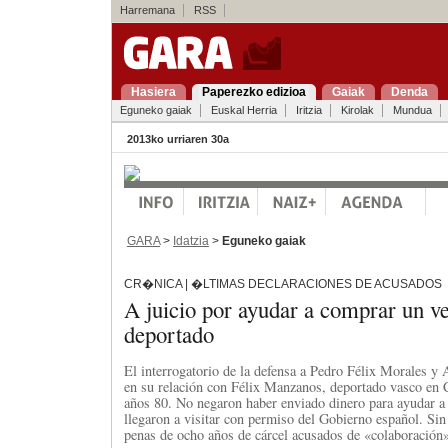
Harremana
RSS
Hasiera
Paperezko edizioa
Gaiak
Denda
Eguneko gaiak
Euskal Herria
Iritzia
Kirolak
Mundua
2013ko urriaren 30a
GARA
>
Idatzia
>
Eguneko gaiak
CR�NICA | �LTIMAS DECLARACIONES DE ACUSADOS
A juicio por ayudar a comprar un 
deportado
El interrogatorio de la defensa a Pedro Félix Morales y 
en su relación con Félix Manzanos, deportado vasco en 
años 80. No negaron haber enviado dinero para ayudar a
llegaron a visitar con permiso del Gobierno español. Sin
penas de ocho años de cárcel acusados de «colaboració