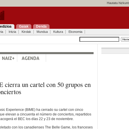
Hautatu hizkunt
edizioa
Gaiak
Denda
ria
Iritzia
Kirolak
Mundua
Kultura
Ekonomia
E cierra un cartel con 50 grupos en
nciertos
usic Experience (BIME) ha cerrado su cartel con cinco
ue elevan a cincuenta el número de conciertos, repartidos
 acogerá el BEC los días 22 y 23 de noviembre.
pletado con los canadienses The Belle Game, los franceses