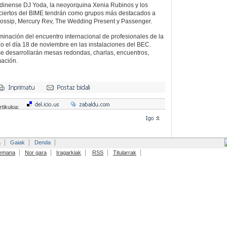
ndinense DJ Yoda, la neoyorquina Xenia Rubinos y los
ciertos del BIME tendrán como grupos más destacados a
Gossip, Mercury Rev, The Wedding Present y Passenger.
lminación del encuentro internacional de profesionales de la
 el día 18 de noviembre en las instalaciones del BEC.
e desarrollarán mesas redondas, charlas, encuentros,
mación.
rtikuloa:
a
Gaiak
Denda
emana
Nor gara
Iragarkiak
RSS
Titularrak