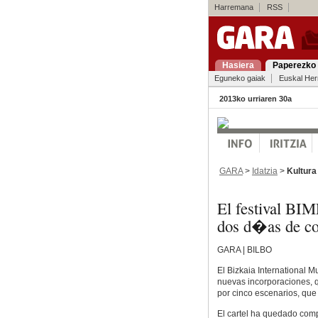
Harremana
RSS
Hasiera
Paperezko 
Eguneko gaiak
Euskal Her
2013ko urriaren 30a
GARA
>
Idatzia
>
Kultura
El festival BIM
dos d�as de co
GARA | BILBO
El Bizkaia International M
nuevas incorporaciones, q
por cinco escenarios, que
El cartel ha quedado com