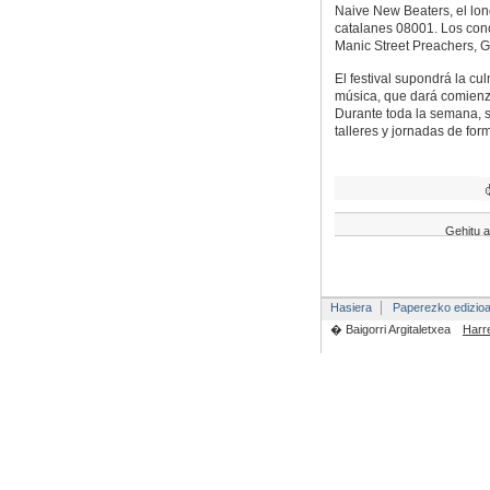
Naive New Beaters, el lo
catalanes 08001. Los con
Manic Street Preachers, 
El festival supondrá la cu
música, que dará comienzo
Durante toda la semana, s
talleres y jornadas de for
Gehitu a
Hasiera
Paperezko edizio
� Baigorri Argitaletxea
Harr