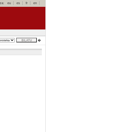
za:
eu
es
fr
en
�