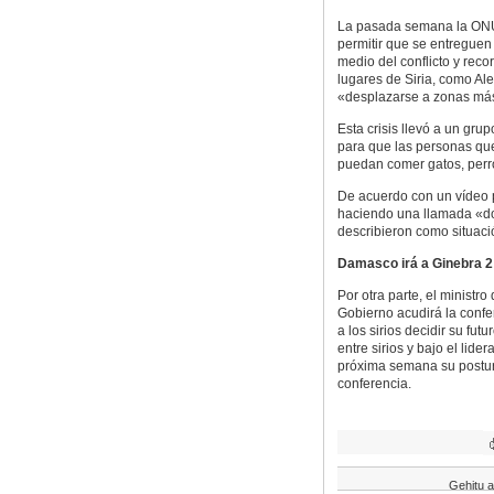
La pasada semana la ONU 
permitir que se entreguen
medio del conflicto y rec
lugares de Siria, como Al
«desplazarse a zonas más
Esta crisis llevó a un gru
para que las personas qu
puedan comer gatos, perros
De acuerdo con un vídeo p
haciendo una llamada «do
describieron como situació
Damasco irá a Ginebra 2
Por otra parte, el ministro
Gobierno acudirá la conf
a los sirios decidir su fut
entre sirios y bajo el lide
próxima semana su postur
conferencia.
Gehitu a