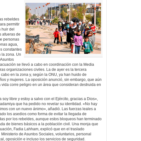
rzas rebeldes
ara permitir
 huir del
s afueras de
e personas
enas agua,
os constantes
 la zona. Un
e Asuntos
vacuación se llevó a cabo en coordinación con la Media
ras organizaciones civiles. La de ayer es la tercera
 cabo en la zona y, según la ONU, ya han huido de
os y mujeres. La oposición anunció, sin embargo, que aún
vida corre peligro en un área que consideran destruida en
 soy libre y estoy a salvo con el Ejército, gracias a Dios»,
uadamiya que ha pedido no revelar su identidad. «No hay
imos con un nuevo ánimo», añadió. Las fuerzas leales a
zado los asedios como forma de evitar la llegada de
das por los rebeldes, aunque estos bloqueos han terminado
gada de bienes básicos a la población civil. Una monja que
acuación, Fadia Lahham, explicó que en el traslado
Ministerio de Asuntos Sociales, voluntarios, personal
al, oposición e incluso los servicios de seguridad.