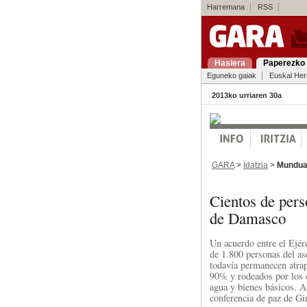
Harremana
RSS
Hasiera
Paperezko 
Eguneko gaiak
Euskal Her
2013ko urriaren 30a
GARA
>
Idatzia
>
Mundu
Cientos de pers
de Damasco
Un acuerdo entre el Ejérc
de 1.800 personas del a
todavía permanecen atrap
90% y rodeados por los c
agua y bienes básicos. A 
conferencia de paz de Gi