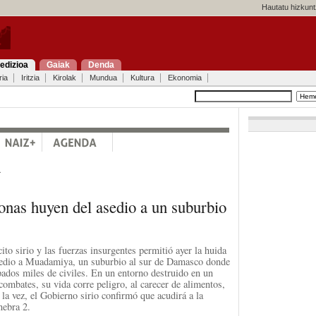
Hautatu hizkunt
edizioa
Gaiak
Denda
ria
Iritzia
Kirolak
Mundua
Kultura
Ekonomia
a
onas huyen del asedio a un suburbio
ito sirio y las fuerzas insurgentes permitió ayer la huida
sedio a Muadamiya, un suburbio al sur de Damasco donde
ados miles de civiles. En un entorno destruido en un
ombates, su vida corre peligro, al carecer de alimentos,
la vez, el Gobierno sirio confirmó que acudirá a la
nebra 2.