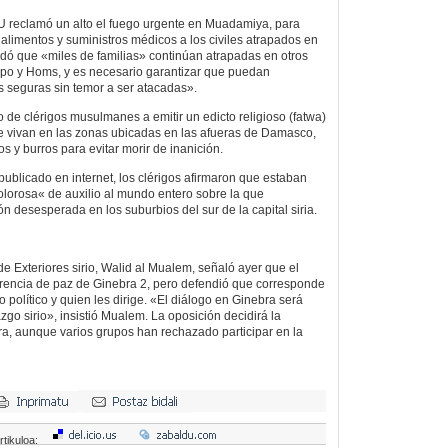
reclamó un alto el fuego urgente en Muadamiya, para
 alimentos y suministros médicos a los civiles atrapados en
ordó que «miles de familias» continúan atrapadas en otros
epo y Homs, y es necesario garantizar que puedan
 seguras sin temor a ser atacadas».
po de clérigos musulmanes a emitir un edicto religioso (fatwa)
e vivan en las zonas ubicadas en las afueras de Damasco,
 y burros para evitar morir de inanición.
ublicado en internet, los clérigos afirmaron que estaban
lorosa« de auxilio al mundo entero sobre la que
n desesperada en los suburbios del sur de la capital siria.
 de Exteriores sirio, Walid al Mualem, señaló ayer que el
erencia de paz de Ginebra 2, pero defendió que corresponde
uro político y quien les dirige. «El diálogo en Ginebra será
razgo sirio», insistió Mualem. La oposición decidirá la
a, aunque varios grupos han rechazado participar en la
rtikuloa: