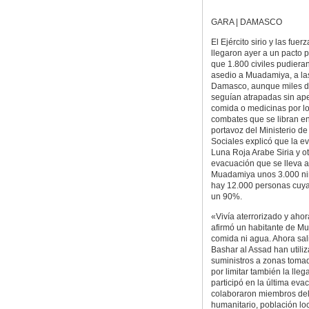
GARA | DAMASCO
El Ejército sirio y las fue
llegaron ayer a un pacto p
que 1.800 civiles pudieran
asedio a Muadamiya, a la
Damasco, aunque miles d
seguían atrapadas sin ap
comida o medicinas por l
combates que se libran en
portavoz del Ministerio d
Sociales explicó que la e
Luna Roja Arabe Siria y ot
evacuación que se lleva a
Muadamiya unos 3.000 niñ
hay 12.000 personas cuya 
un 90%.
«Vivía aterrorizado y ahora
afirmó un habitante de M
comida ni agua. Ahora sal
Bashar al Assad han utili
suministros a zonas toma
por limitar también la lle
participó en la última ev
colaboraron miembros del 
humanitario, población loc