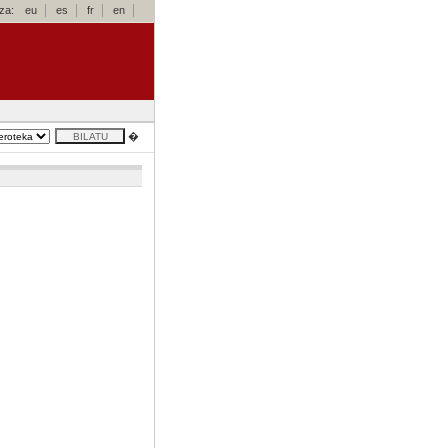
za:
eu
es
fr
en
�