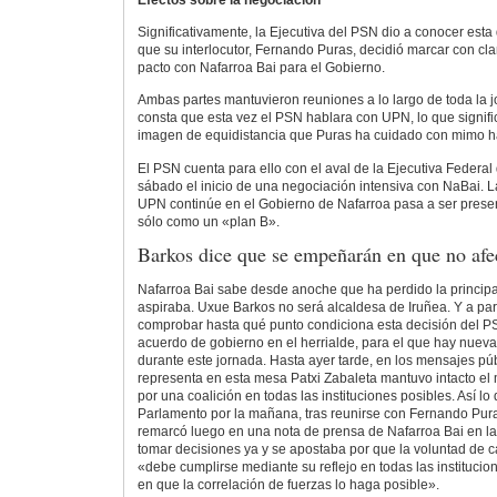
Efectos sobre la negociación
Significativamente, la Ejecutiva del PSN dio a conocer esta
que su interlocutor, Fernando Puras, decidió marcar con cla
pacto con Nafarroa Bai para el Gobierno.
Ambas partes mantuvieron reuniones a lo largo de toda la 
consta que esta vez el PSN hablara con UPN, lo que signific
imagen de equidistancia que Puras ha cuidado con mimo h
El PSN cuenta para ello con el aval de la Ejecutiva Federal
sábado el inicio de una negociación intensiva con NaBai. L
UPN continúe en el Gobierno de Nafarroa pasa a ser prese
sólo como un «plan B».
Barkos dice que se empeñarán en que no afe
Nafarroa Bai sabe desde anoche que ha perdido la principal
aspiraba. Uxue Barkos no será alcaldesa de Iruñea. Y a par
comprobar hasta qué punto condiciona esta decisión del P
acuerdo de gobierno en el herrialde, para el que hay nueva
durante este jornada. Hasta ayer tarde, en los mensajes púb
representa en esta mesa Patxi Zabaleta mantuvo intacto e
por una coalición en todas las instituciones posibles. Así lo d
Parlamento por la mañana, tras reunirse con Fernando Pura
remarcó luego en una nota de prensa de Nafarroa Bai en la
tomar decisiones ya y se apostaba por que la voluntad de 
«debe cumplirse mediante su reflejo en todas las institucio
en que la correlación de fuerzas lo haga posible».