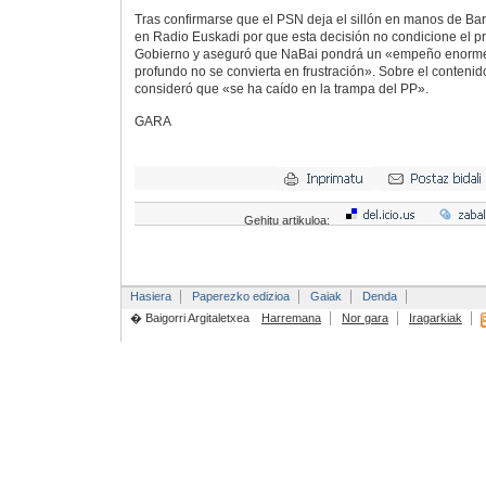
Tras confirmarse que el PSN deja el sillón en manos de B
en Radio Euskadi por que esta decisión no condicione el p
Gobierno y aseguró que NaBai pondrá un «empeño enorme
profundo no se convierta en frustración». Sobre el contenid
consideró que «se ha caído en la trampa del PP».
GARA
Gehitu artikuloa:
Hasiera
Paperezko edizioa
Gaiak
Denda
� Baigorri Argitaletxea
Harremana
Nor gara
Iragarkiak