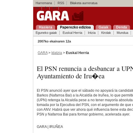
Harremana
RSS
Bilaketa aurreratua
es
fr
en
Hasiera
Paperezko edizioa
Gaiak
Denda
Eguneko gaiak
Euskal Herria
Iritzia
Kirolak
Mundua
2007ko ekainaren 12a
GARA
>
Idatzia
>
Euskal Herria
El PSN renuncia a desbancar a UPN
Ayuntamiento de Iru�ea
El PSN anunció ayer que el sábado no apoyará la candidatu
Barkos (Nafarroa Bai) a la Alcaldía de Iruñea, lo que permi
(UPN) retenga la Alcaldía pese a no tener mayoría absoluta
tomada por la Ejecutiva del PSN, con el argumento de que e
con ANV. Habrá que ver ahora qué influencia tiene esta dec
PSN y Nafarroa Bai para formar gobierno, acelerada ayer.
GARA | IRUÑEA