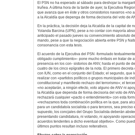
El PSN no ha esperado al sábado para deshojar la margari
Iruñea. A última hora de la tarde de ayer, la Ejecutiva Regio
que avanza que en éste y otros consistorios navarros «no a
a la Alcaldía que depenga de forma decisoria del voto de A
En la práctica, la decisión deja la Alcaldía de la capital d
Yolanda Barcina (UPN), pese a no contar con mayoría absol
anticipado el pasado jueves su convencimiento absoluto de 
mando, pese a que la negociación abierta entre PSN y Nafar
consonancia con esta tesis.
El acuerdo de la Ejecutiva del PSN -formulado textualmen
obligado cumplimiento»- pone mucho énfasis en tratar de atr
presencia en los con- sistorios de ANV, hasta el punto de 
cuatro de los cinco epígrafes de la nota. El primero decret
con IUN, como en el conjunto del Estado; el segundo, que 
realizar con «partidos políticos o grupos municipales de ind
constitucional y manifiesto rechazo del terrorismo»; el terc
«no aceptarán, a ningún efecto, voto alguno de ANV ni apoy
la Alcaldía que dependa de forma decisoria del voto de ANV
rechazará cualquier «pacto o entendimiento» con esta forma
«rechazamos toda combinación política en la que, para alca
para un candidato/a socialista o para terceros, sea preciso 
supuesto, los concjales del Grupo Socialista deberán abste
presentando candidatura, ni votando, ni apoyando operacion
acuerdos tendentes a dicho eventual objetivo». Como pued
últimos puntos resultan incluso reiterativos.