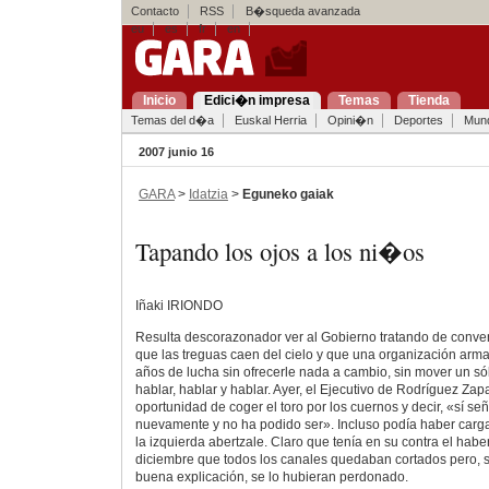
Contacto
RSS
B�squeda avanzada
eu
es
fr
en
Inicio
Edici�n impresa
Temas
Tienda
Temas del d�a
Euskal Herria
Opini�n
Deportes
Mun
2007 junio 16
GARA
>
Idatzia
>
Eguneko gaiak
Tapando los ojos a los ni�os
Iñaki IRIONDO
Resulta descorazonador ver al Gobierno tratando de conven
que las treguas caen del cielo y que una organización arm
años de lucha sin ofrecerle nada a cambio, sin mover un sól
hablar, hablar y hablar. Ayer, el Ejecutivo de Rodríguez Zap
oportunidad de coger el toro por los cuernos y decir, «sí s
nuevamente y no ha podido ser». Incluso podía haber cargad
la izquierda abertzale. Claro que tenía en su contra el hab
diciembre que todos los canales quedaban cortados pero,
buena explicación, se lo hubieran perdonado.