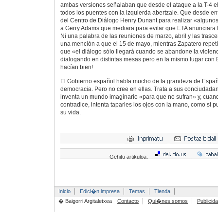
ambas versiones señalaban que desde el ataque a la T-4 el
todos los puentes con la izquierda abertzale. Que desde ento
del Centro de Diálogo Henry Dunant para realizar «alguno
a Gerry Adams que mediara para evitar que ETA anunciara la
Ni una palabra de las reuniones de marzo, abril y las tras
una mención a que el 15 de mayo, mientras Zapatero repetí
que «el diálogo sólo llegará cuando se abandone la violen
dialogando en distintas mesas pero en la mismo lugar con 
hacían bien!
El Gobierno español habla mucho de la grandeza de España
democracia. Pero no cree en ellas. Trata a sus conciudada
inventa un mundo imaginario «para que no sufran» y, cuand
contradice, intenta taparles los ojos con la mano, como si pu
su vida.
Gehitu artikuloa:
Inicio
Edici�n impresa
Temas
Tienda
� Baigorri Argitaletxea
Contacto
Qui�nes somos
Publicid