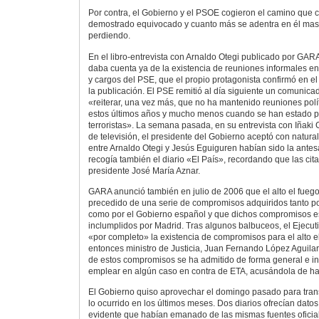
Por contra, el Gobierno y el PSOE cogieron el camino que c
demostrado equivocado y cuanto más se adentra en él mas 
perdiendo.
En el libro-entrevista con Arnaldo Otegi publicado por GA
daba cuenta ya de la existencia de reuniones informales en
y cargos del PSE, que el propio protagonista confirmó en e
la publicación. El PSE remitió al día siguiente un comunica
«reiterar, una vez más, que no ha mantenido reuniones pol
estos últimos años y mucho menos cuando se han estado 
terroristas». La semana pasada, en su entrevista con Iñak
de televisión, el presidente del Gobierno aceptó con natura
entre Arnaldo Otegi y Jesús Eguiguren habían sido la antesa
recogía también el diario «El País», recordando que las ci
presidente José María Aznar.
GARA anunció también en julio de 2006 que el alto el fueg
precedido de una serie de compromisos adquiridos tanto p
como por el Gobierno español y que dichos compromisos e
inclumplidos por Madrid. Tras algunos balbuceos, el Ejecu
«por completo» la existencia de compromisos para el alto e
entonces ministro de Justicia, Juan Fernando López Aguilar
de estos compromisos se ha admitido de forma general e in
emplear en algún caso en contra de ETA, acusándola de hab
El Gobierno quiso aprovechar el domingo pasado para trans
lo ocurrido en los últimos meses. Dos diarios ofrecían datos
evidente que habían emanado de las mismas fuentes oficial