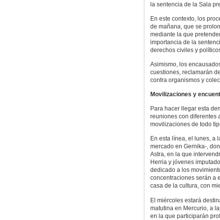
la sentencia de la Sala pr
En este contexto, los proc
de mañana, que se prolong
mediante la que pretenden
importancia de la sentenci
derechos civiles y político
Asimismo, los encausados 
cuestiones, reclamarán dem
contra organismos y colec
Movilizaciones y encuen
Para hacer llegar esta d
reuniones con diferentes a
movilizaciones de todo tip
En esta línea, el lunes, a
mercado en Gernika-, donde
Astra, en la que interven
Herria y jóvenes imputados
dedicado a los movimiento
concentraciones serán a e
casa de la cultura, con m
El miércoles estará destin
matutina en Mercurio, a l
en la que participarán p