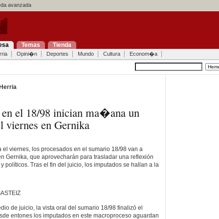
a avanzada
esa
Temas
Tienda
ria
Opini�n
Deportes
Mundo
Cultura
Econom�a
Herria
 en el 18/98 inician ma�ana un
el viernes en Gernika
a el viernes, los procesados en el sumario 18/98 van a
en Gernika, que aprovecharán para trasladar una reflexión
y políticos. Tras el fin del juicio, los imputados se hallan a la
GASTEIZ
o de juicio, la vista oral del sumario 18/98 finalizó el
sde entones los imputados en este macroproceso aguardan