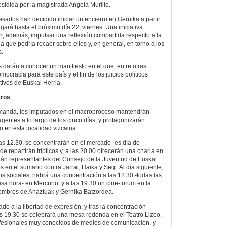
esidida por la magistrada Angela Murillo.
esados han decidido iniciar un encierro en Gernika a partir
ará hasta el próximo día 22, viernes. Una iniciativa
, además, impulsar una reflexión compartida respecto a la
a que podría recaer sobre ellos y, en general, en torno a los
s.
darán a conocer un manifiesto en el que, entre otras
ocracia para este país y el fin de los juicios políticos
tivos de Euskal Herria.
tros
emanda, los imputados en el macroproceso mantendrán
gentes a lo largo de los cinco días, y protagonizarán
o en esta localidad vizcaina.
 las 12.30, se concentrarán en el mercado -es día de
 repartirán trípticos y, a las 20.00 ofrecerán una charla en
drán representantes del Consejo de la Juventud de Euskal
 en el sumario contra Jarrai, Haika y Segi. Al día siguiente,
s sociales, habrá una concentración a las 12.30 -todas las
sa hora- en Mercurio, y a las 19.30 un cine-forum en la
iembros de Ahaztuak y Gernika Batzordea.
ado a la libertad de expresión, y tras la concentración
as 19.30 se celebrará una mesa redonda en el Teatro Lizeo,
rofesionales muy conocidos de medios de comunicación, y