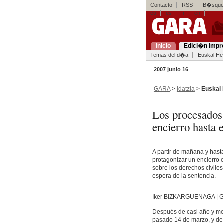
Contacto
RSS
B�squed
eu
es
fr
en
Inicio
Edici�n impr
Temas del d�a
Euskal Her
2007 junio 16
GARA
>
Idatzia
>
Euskal 
Los procesados
encierro hasta 
A partir de mañana y hast
protagonizar un encierro 
sobre los derechos civiles 
espera de la sentencia.
Iker BIZKARGUENAGA | 
Después de casi año y medi
pasado 14 de marzo, y de