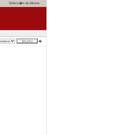
Selecci�n de idioma:
�