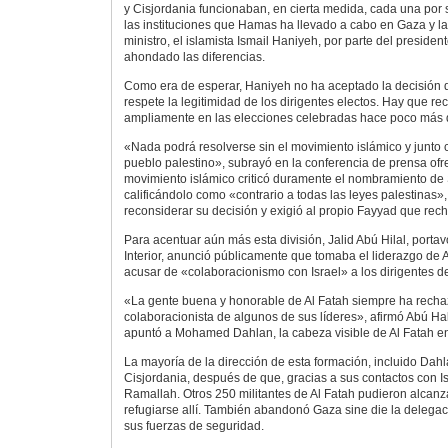
y Cisjordania funcionaban, en cierta medida, cada una por 
las instituciones que Hamas ha llevado a cabo en Gaza y la 
ministro, el islamista Ismail Haniyeh, por parte del presi
ahondado las diferencias.
Como era de esperar, Haniyeh no ha aceptado la decisión 
respete la legitimidad de los dirigentes electos. Hay que r
ampliamente en las elecciones celebradas hace poco más 
«Nada podrá resolverse sin el movimiento islámico y junto 
pueblo palestino», subrayó en la conferencia de prensa ofr
movimiento islámico criticó duramente el nombramiento de
calificándolo como «contrario a todas las leyes palestinas»,
reconsiderar su decisión y exigió al propio Fayyad que re
Para acentuar aún más esta división, Jalid Abú Hilal, portav
Interior, anunció públicamente que tomaba el liderazgo de 
acusar de «colaboracionismo con Israel» a los dirigentes d
«La gente buena y honorable de Al Fatah siempre ha recha
colaboracionista de algunos de sus líderes», afirmó Abú Ha
apuntó a Mohamed Dahlan, la cabeza visible de Al Fatah e
La mayoría de la dirección de esta formación, incluido Dah
Cisjordania, después de que, gracias a sus contactos con Is
Ramallah. Otros 250 militantes de Al Fatah pudieron alcanza
refugiarse allí. También abandonó Gaza sine die la delegac
sus fuerzas de seguridad.