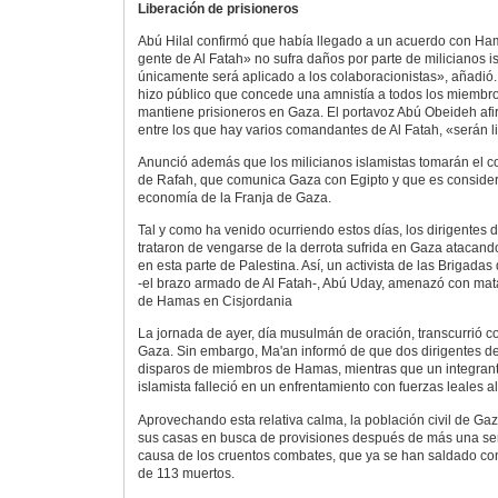
Liberación de prisioneros
Abú Hilal confirmó que había llegado a un acuerdo con H
gente de Al Fatah» no sufra daños por parte de milicianos is
únicamente será aplicado a los colaboracionistas», añadió
hizo público que concede una amnistía a todos los miembro
mantiene prisioneros en Gaza. El portavoz Abú Obeideh afi
entre los que hay varios comandantes de Al Fatah, «serán l
Anunció además que los milicianos islamistas tomarán el con
de Rafah, que comunica Gaza con Egipto y que es consider
economía de la Franja de Gaza.
Tal y como ha venido ocurriendo estos días, los dirigentes 
trataron de vengarse de la derrota sufrida en Gaza atacand
en esta parte de Palestina. Así, un activista de las Brigadas
-el brazo armado de Al Fatah-, Abú Uday, amenazó con matar
de Hamas en Cisjordania
La jornada de ayer, día musulmán de oración, transcurrió c
Gaza. Sin embargo, Ma'an informó de que dos dirigentes de
disparos de miembros de Hamas, mientras que un integran
islamista falleció en un enfrentamiento con fuerzas leales a
Aprovechando esta relativa calma, la población civil de Gaz
sus casas en busca de provisiones después de más una se
causa de los cruentos combates, que ya se han saldado co
de 113 muertos.