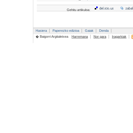
Gehitu artikuloa:
Hasiera
Paperezko edizioa
Gaiak
Denda
� Baigorri Argitaletxea
Harremana
Nor gara
Iragarkiak