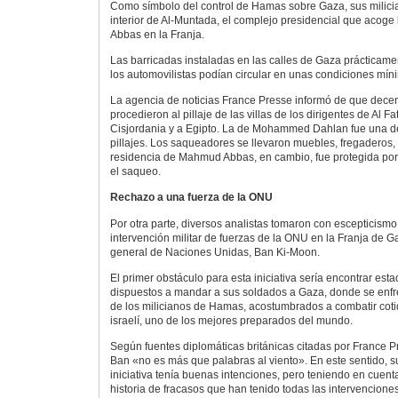
Como símbolo del control de Hamas sobre Gaza, sus milic
interior de Al-Muntada, el complejo presidencial que acoge
Abbas en la Franja.
Las barricadas instaladas en las calles de Gaza prácticam
los automovilistas podían circular en unas condiciones mín
La agencia de noticias France Presse informó de que dece
procedieron al pillaje de las villas de los dirigentes de Al 
Cisjordania y a Egipto. La de Mohammed Dahlan fue una de
pillajes. Los saqueadores se llevaron muebles, fregaderos, 
residencia de Mahmud Abbas, en cambio, fue protegida por
el saqueo.
Rechazo a una fuerza de la ONU
Por otra parte, diversos analistas tomaron con escepticismo
intervención militar de fuerzas de la ONU en la Franja de G
general de Naciones Unidas, Ban Ki-Moon.
El primer obstáculo para esta iniciativa sería encontrar est
dispuestos a mandar a sus soldados a Gaza, donde se enfren
de los milicianos de Hamas, acostumbrados a combatir coti
israelí, uno de los mejores preparados del mundo.
Según fuentes diplomáticas británicas citadas por France P
Ban «no es más que palabras al viento». En este sentido, 
iniciativa tenía buenas intenciones, pero teniendo en cuenta 
historia de fracasos que han tenido todas las intervencione