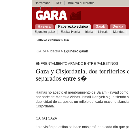
Harremana
RSS
Bilaketa aurreratua
es
fr
en
Hasiera
Paperezko edizioa
Gaiak
Denda
Eguneko gaiak
Euskal Herria
Iritzia
Kirolak
Mundua
2007ko ekainaren 16a
GARA
>
Idatzia
>
Eguneko gaiak
ENFRENTAMIENTO ARMADO ENTRE PALESTINOS
Gaza y Cisjordania, dos territorio
separados entre s�
Hamas no aceptó el nombramiento de Salam Fayyad como pr
por parte de Mahmud Abbas. Ismail Haniyeh sigue siendo su
duplicidad de cargos es un reflejo del cada mayor distanci
Cisjordania.
GARA | GAZA
La división palestina se hace más profunda cada día que p