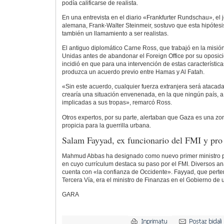
podía calificarse de realista.
En una entrevista en el diario «Frankfurter Rundschau», el 
alemana, Frank-Walter Steinmeir, sostuvo que esta hipótes
también un llamamiento a ser realistas.
El antiguo diplomático Carne Ross, que trabajó en la misió
Unidas antes de abandonar el Foreign Office por su oposició
incidió en que para una intervención de estas característic
produzca un acuerdo previo entre Hamas y Al Fatah.
«Sin este acuerdo, cualquier fuerza extranjera será atacad
crearía una situación envenenada, en la que ningún país, a m
implicadas a sus tropas», remarcó Ross.
Otros expertos, por su parte, alertaban que Gaza es una 
propicia para la guerrilla urbana.
Salam Fayyad, ex funcionario del FMI y pro
Mahmud Abbas ha designado como nuevo primer ministro p
en cuyo currículum destaca su paso por el FMI. Diversos an
cuenta con «la confianza de Occidente». Fayyad, que perte
Tercera Vía, era el ministro de Finanzas en el Gobierno de 
GARA