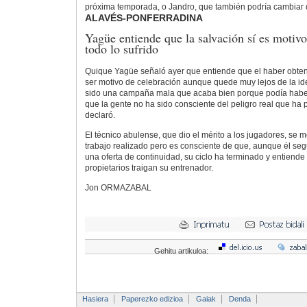
próxima temporada, o Jandro, que también podría cambiar d
ALAVÉS-PONFERRADINA
Yagüe entiende que la salvación sí es motivo
todo lo sufrido
Quique Yagüe señaló ayer que entiende que el haber obte
ser motivo de celebración aunque quede muy lejos de la ide
sido una campaña mala que acaba bien porque podía habe
que la gente no ha sido consciente del peligro real que ha
declaró.
El técnico abulense, que dio el mérito a los jugadores, se m
trabajo realizado pero es consciente de que, aunque él segu
una oferta de continuidad, su ciclo ha terminado y entiend
propietarios traigan su entrenador.
Jon ORMAZABAL
Gehitu artikuloa:
Hasiera
Paperezko edizioa
Gaiak
Denda