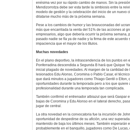
enésima vez por su rápido cambio de manos. Sin la presión d
Mendizorrotza debe ser esta tarde la simbiosis entre la rei
modelo de gestión y la celebración del inicio de un nuevo 
dilatarse mucho más de la próxima semana.
Pese a los cambios de humor y las bravuconadas del ucrani
más que encarrilada la venta del 51% de las acciones al g
empresarios, algo que debería ocurrir la próxima semana, 
pasado nadie se fía ya de nadie y la firma de este acuerd
impaciencia que el mayor de los títulos.
Muchas novedades
En el plano deportivo, la intrascendencia de los puntos en
Ponferradina descendida a Segunda B hará que Quique Ya
inicial plagado de novedades. Al margen de la cantidad de 
lesionados Edu Alonso, Coromina o Pablo Casar, el técnico
que dará minutos a jugadores como Thiago Gentil o Elton,
oportunidades durante la temporada pero a los que quiere
profesionalidad durante una temporada tan complicada.
También confirmó el entrenador albiazul que será Gaspar e
bajas de Coromina y Edu Alonso en el lateral derecho, pas
jugar de central.
La otra novedad en la convocatoria fue la incursión de John 
oportunidad de despedirse de su afición, una vez superada 
mantenido de baja los últimos meses. También esperarán e
probablemente en el banquillo, jugadores como De Lucas, q