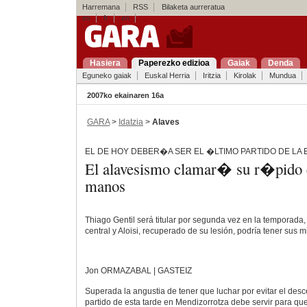
Harremana
RSS
Bilaketa aurreratua
es
fr
en
Hasiera
Paperezko edizioa
Gaiak
Denda
Eguneko gaiak
Euskal Herria
Iritzia
Kirolak
Mundua
2007ko ekainaren 16a
GARA
>
Idatzia
>
Alaves
EL DE HOY DEBER�A SER EL �LTIMO PARTIDO DE LA 
El alavesismo clamar� su r�pido
manos
Thiago Gentil será titular por segunda vez en la temporada,
central y Aloisi, recuperado de su lesión, podría tener sus 
Jon ORMAZABAL | GASTEIZ
Superada la angustia de tener que luchar por evitar el desc
partido de esta tarde en Mendizorrotza debe servir para qu