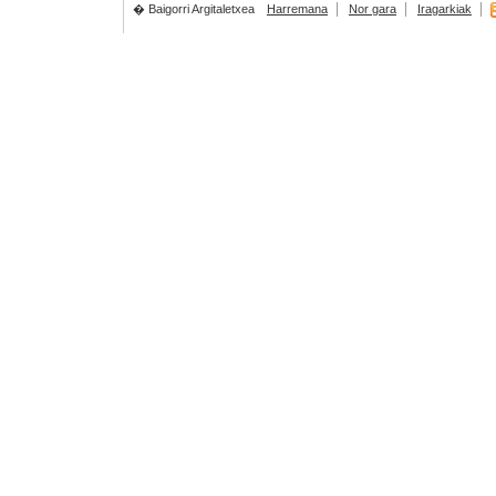
� Baigorri Argitaletxea
Harremana
Nor gara
Iragarkiak