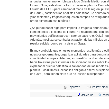
anuncian un verano terrible para todo Oriente Medio, con at
Líbano, Siria, Palestina... e Irán. «Ese es el plan de Condo
Estado de EEUU- para cambiar el mapa de la región, puest
de Hariri», sostienen los analistas palestinos. Lo ocurrido
y los recientes y trágicos choques en campos de refugiados
árabe alimentan esa hipótesis.
¿Se puede hacer algo para impedir la tragedia anunciada?
llamamientos a la calma de figuras no relacionadas con los
movimientos políticos parecen caer en saco roto. Quizá ll
Además, movilizarse contra la actuación de las milicias en 
resulta suicida, como se ha visto en Gaza.
Es muy probable que en estos momentos resulte más efecti
nuestros gobernantes, organizar actividades para denunciar 
complicidad europea. Además, en cuestión de días, decenas
hacia Palestina para informar a la sociedad vasca sobre lo q
expresar al pueblo palestino la solidaridad de los rebeldes 
planeta. Los últimos sucesos les obligan a alterar sus plan
en Gaza-, pero tienen claro que no los van a suspender.
Gehitu artikuloa: