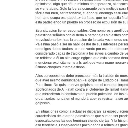
optimismo, algo que dé un mínimo de esperanza, al escucha
se viene abajo. Sólo la fuerza ocupante tiene motivos para 
fácil estar bien, ser razonable, cuando tu enemigo es tu en
hermano ocupa ese papel...» La frase, que no necesita final, 
está padeciendo un pueblo en proceso de expulsión de su pr
Esta situación tiene responsables. Con nombres y apellidos
palestinos señalen con el dedo a personajes siniestros c
«revolucionario», tras la creación de la cada vez menos «n
Palestina pasó a ser un hábil gestor de sus intereses pers
enemigos de los árabes -comenzando por estadounidenses y
considerado capaz de traicionar a los suyos a cambio de v
se refiriese a él un alto cargo egipcio que esta semana den
mencionar explícitamente a Israel, que «una mano negra» est
últimos choques interpalestinos.
A los europeos nos debe preocupar más la traición de nues
que ayer mismo denunciaban «el golpe de Estado de Hamas
Palestina». No quisieron ver golpismo en el continuo torpe
apoltronados de Al Fatah contra el Gobierno de Ismail Haniy
que merecieron la confianza del pueblo palestino -en las e
organizadas nunca en el mundo árabe- se resisten a ser apa
golpismo.
En situaciones como la actual se disparan las especulacion
característico de la arena palestina es que suelen ser pre
especulaciones las que terminan siendo ciertas. Y la histor
esa tendencia. Observadores poco dados a reírles las gracia