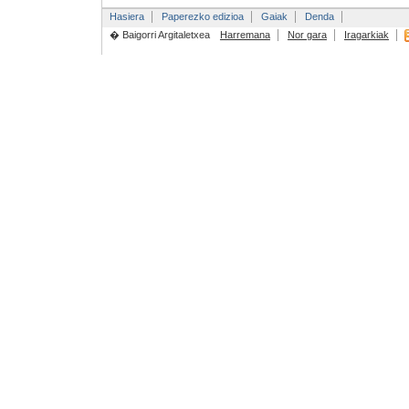
Hasiera
Paperezko edizioa
Gaiak
Denda
� Baigorri Argitaletxea
Harremana
Nor gara
Iragarkiak