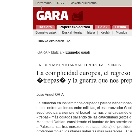
Harremana
RSS
Bilaketa aurreratua
es
fr
en
Hasiera
Paperezko edizioa
Gaiak
Denda
Eguneko gaiak
Euskal Herria
Iritzia
Kirolak
Mundua
2007ko ekainaren 16a
GARA
>
Idatzia
>
Eguneko gaiak
ENFRENTAMIENTO ARMADO ENTRE PALESTINOS
La complicidad europea, el regreso 
�trepas� y la guerra que nos pre
Jose Angel ORIA
La situación en los territorios ocupados parece haber toca
en los enfrentamientos entre milicias, el esperanzador Gob
sepultado para siempre, el boicot internacional causando e
«trepas» más odiados saliendo de las catacumbas (estos d
Mohamed Dahlan, considerado el hombre de los americano
a Palestina tras tres meses de «desaparición»), el presid
protagonismo en los planes golpistas más miserables... Cu