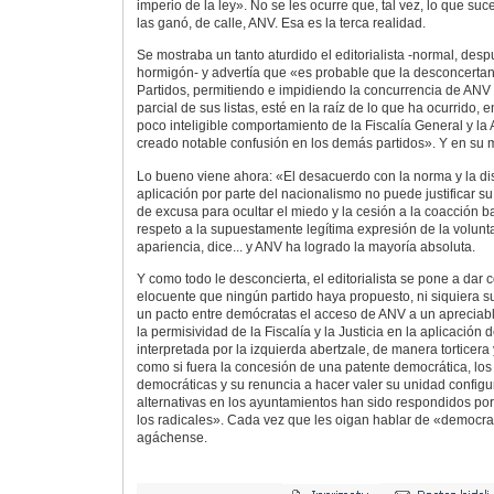
imperio de la ley». No se les ocurre que, tal vez, lo que su
las ganó, de calle, ANV. Esa es la terca realidad.
Se mostraba un tanto aturdido el editorialista -normal, des
hormigón- y advertía que «es probable que la desconcertan
Partidos, permitiendo e impidiendo la concurrencia de ANV
parcial de sus listas, esté en la raíz de lo que ha ocurrido, 
poco inteligible comportamiento de la Fiscalía General y la
creado notable confusión en los demás partidos». Y en su 
Lo bueno viene ahora: «El desacuerdo con la norma y la di
aplicación por parte del nacionalismo no puede justificar su
de excusa para ocultar el miedo y la cesión a la coacción ba
respeto a la supuestamente legítima expresión de la volunt
apariencia, dice... y ANV ha logrado la mayoría absoluta.
Y como todo le desconcierta, el editorialista se pone a dar 
elocuente que ningún partido haya propuesto, ni siquiera su
un pacto entre demócratas el acceso de ANV a un apreciabl
la permisividad de la Fiscalía y la Justicia en la aplicación d
interpretada por la izquierda abertzale, de manera torticera
como si fuera la concesión de una patente democrática, los 
democráticas y su renuncia a hacer valer su unidad config
alternativas en los ayuntamientos han sido respondidos po
los radicales». Cada vez que les oigan hablar de «democr
agáchense.