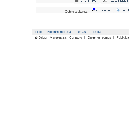
Gehitu artikuloa:
Inicio
Edici�n impresa
Temas
Tienda
� Baigorri Argitaletxea
Contacto
Qui�nes somos
Publicid