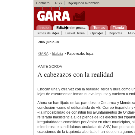
Contacto
RSS
B�squeda avanzada
eu
es
fr
en
Inicio
Edici�n impresa
Temas
Tienda
Temas del d�a
Euskal Herria
Opini�n
Deportes
Mun
2007 junio 20
GARA
>
Idatzia
>
Paperezko lupa
MAITE SOROA
A cabezazos con la realidad
Chocan una y otra vez con la realidad, terca y dura como 
lejos de escarmentar, toman nuevo impulso y vuelven a embe
Ahora se han fijado en las paredes de Ondarroa y Mendexa 
conclusión -como el editorialista de «El Correo Español» y
«la imposibilidad de constituir los ayuntamientos de Ondar
reiterada inasistencia a los plenos de los electos del triparti
irregularidades cometidas por Aralar en otros municipios, al
miembros de candidaturas anuladas de ANV, han puesto de 
coacciones de la izquierda abertzale han sido, en algunos 