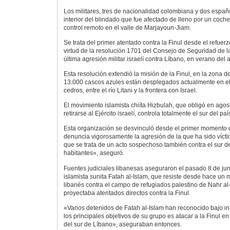
Los militares, tres de nacionalidad colombiana y dos españo
interior del blindado que fue afectado de lleno por un co
control remoto en el valle de Marjayoun-Jiam.
Se trata del primer atentado contra la Finul desde el refuer
virtud de la resolución 1701 del Consejo de Seguridad de l
última agresión militar israelí contra Líbano, en verano del
Esta resolución extendió la misión de la Finul, en la zona 
13.000 cascos azules están desplegados actualmente en el 
cedros, entre el río Litani y la frontera con Israel.
El movimiento islamista chiíta Hizbulah, que obligó en ago
retirarse al Ejército israelí, controla totalmente el sur del paí
Esta organización se desvinculó desde el primer momento 
denuncia vigorosamente la agresión de la que ha sido vícti
que se trata de un acto sospechoso también contra el sur d
habitantes», aseguró.
Fuentes judiciales libanesas aseguraron el pasado 8 de jun
islamista sunita Fatah al-Islam, que resiste desde hace un me
libanés contra el campo de refugiados palestino de Nahr al
proyectaba atentados directos contra la Finul.
«Varios detenidos de Fatah al-Islam han reconocido bajo in
los principales objetivos de su grupo es atacar a la Finul e
del sur de Líbano», aseguraban entonces.