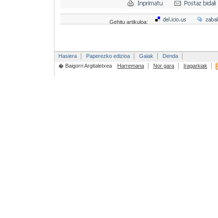
Gehitu artikuloa:
Hasiera
Paperezko edizioa
Gaiak
Denda
� Baigorri Argitaletxea
Harremana
Nor gara
Iragarkiak