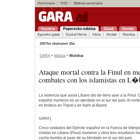
Harremana
RSS
Bilaketa aurreratua
es
fr
en
Hasiera
Paperezko edizioa
Gaiak
Denda
Eguneko gaiak
Euskal Herria
Iritzia
Kirolak
Mundua
2007ko ekainaren 25a
GARA
>
Idatzia
>
Mundua
Ataque mortal contra la Finul en me
combates con los islamistas en L�
La violencia que asola Líbano dio de lleno ayer a la Finul. 
español murieron en un atentado en el sur del país. Al nort
en tiroteos en Trípoli y en Nahr al-Bared.
GARA |
Cinco soldados del Ejército español en la Fuerza de Interp
Unidas en Líbano (Finul) murieron y otros tres resultaron h
coche-bomba al paso de su blindado en el sur del país.