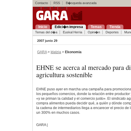
Contacto
RSS
B�squeda avanzada
eu
es
fr
en
Inicio
Edici�n impresa
Temas
Tienda
Temas del d�a
Euskal Herria
Opini�n
Deportes
Mun
2007 junio 29
GARA
>
Idatzia
>
Ekonomia
EHNE se acerca al mercado para di
agricultura sostenible
EHNE puso ayer en marcha una campaña para promocionar
los pequeños comercios, donde la relación entre productor 
«y se priman la calidad y el comercio justo». El sindicato a
compra alimentos pueda decidir qué, a quién y dónde com
la cadena de intermediarios llega a encarecer el precio de
un 300% en muchos casos.
GARA |