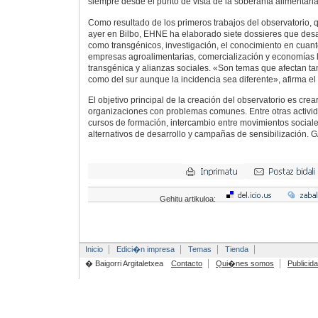
siempre desde el punto de vista de la soberanía alimentaria
Como resultado de los primeros trabajos del observatorio, q
ayer en Bilbo, EHNE ha elaborado siete dossieres que desa
como transgénicos, investigación, el conocimiento en cuant
empresas agroalimentarias, comercialización y economías 
transgénica y alianzas sociales. «Son temas que afectan tan
como del sur aunque la incidencia sea diferente», afirma el 
El objetivo principal de la creación del observatorio es crea
organizaciones con problemas comunes. Entre otras activid
cursos de formación, intercambio entre movimientos social
alternativos de desarrollo y campañas de sensibilización.
G
Gehitu artikuloa:
Inicio
Edici�n impresa
Temas
Tienda
� Baigorri Argitaletxea
Contacto
Qui�nes somos
Publicid