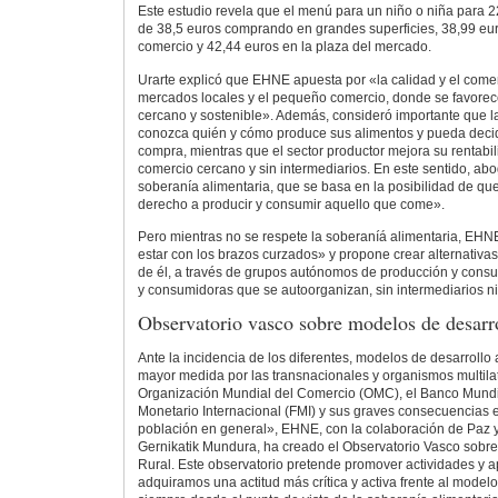
Este estudio revela que el menú para un niño o niña para 
de 38,5 euros comprando en grandes superficies, 38,99 eu
comercio y 42,44 euros en la plaza del mercado.
Urarte explicó que EHNE apuesta por «la calidad y el comerc
mercados locales y el pequeño comercio, donde se favore
cercano y sostenible». Además, consideró importante que 
conozca quién y cómo produce sus alimentos y pueda decid
compra, mientras que el sector productor mejora su rentabi
comercio cercano y sin intermediarios. En este sentido, a
soberanía alimentaria, que se basa en la posibilidad de qu
derecho a producir y consumir aquello que come».
Pero mientras no se respete la soberaníá alimentaria, EH
estar con los brazos curzados» y propone crear alternativas
de él, a través de grupos autónomos de producción y consu
y consumidoras que se autoorganizan, sin intermediarios ni
Observatorio vasco sobre modelos de desarro
Ante la incidencia de los diferentes, modelos de desarrollo
mayor medida por las transnacionales y organismos multila
Organización Mundial del Comercio (OMC), el Banco Mundi
Monetario Internacional (FMI) y sus graves consecuencias en
población en general», EHNE, con la colaboración de Paz y
Gernikatik Mundura, ha creado el Observatorio Vasco sobr
Rural. Este observatorio pretende promover actividades y a
adquiramos una actitud más crítica y activa frente al modelo