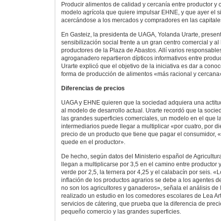
Producir alimentos de calidad y cercanía entre productor y
modelo agrícola que quiere impulsar EHNE, y que ayer el si
acercándose a los mercados y compradores en las capitale
En Gasteiz, la presidenta de UAGA, Yolanda Urarte, prese
sensibilización social frente a un gran centro comercial y a
productores de la Plaza de Abastos. Allí varios responsables
agroganadero repartieron dípticos informativos entre produ
Urarte explicó que el objetivo de la iniciativa es dar a cono
forma de producción de alimentos «más racional y cercana
Diferencias de precios
UAGA y EHNE quieren que la sociedad adquiera una actitud m
al modelo de desarrollo actual. Urarte recordó que la soci
las grandes superficies comerciales, un modelo en el que l
intermediarios puede llegar a multiplicar «por cuatro, por di
precio de un producto que tiene que pagar el consumidor, «
quede en el productor».
De hecho, según datos del Ministerio español de Agricultura
llegan a multiplicarse por 3,5 en el camino entre productor 
verde por 2,5, la ternera por 4,25 y el calabacín por seis. «
inflación de los productos agrarios se debe a los agentes 
no son los agricultores y ganaderos», señala el análisis de
realizado un estudio en los comedores escolares de Lea Ar
servicios de cátering, que prueba que la diferencia de preci
pequeño comercio y las grandes superficies.