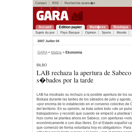
Contact
RSS
Recherche avanc�e
eu
es
fr
en
Accueil
Edition papier
Mati�res
Boutique
Sujets du jour
Pays Basque
Opinion
Sports
Monde
2007 Juillet 04
GARA
>
Idatzia
>
Ekonomia
BILBO
LAB rechaza la apertura de Sabeco 
s�bados por la tarde
LAB ha mostrado su rechazo a la posible apertura de los
Bizkaia durante las tardes de los sábados de julio y agosto,
«por encima de lo establecido en el convenio colectivo de
del territorio. En su opinión, se trata sobre todo «de un puls
trabajadores» y recordó que cuando se empezó a plantear la
hizo como se plantea ahora en Sabeco, con aperturas «vo
económicamente o con días libres. En el Estado español cay
que comenzó de forma voluntaria hoy es obligatorio». Para 