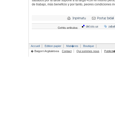
sábados por la tarde supone a la larga «con el mismo pers
de trabajo, más beneficio y por tanto, peores condiciones in
Gehitu artikuloa:
Accueil
Edition papier
Mati�res
Boutique
� Baigorri Argitaletxea
Contact
Qui sommes nous
Publicit