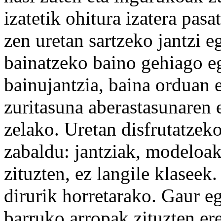
izatetik ohitura izatera pasa
zen uretan sartzeko jantzi e
bainatzeko baino gehiago eg
bainujantzia, baina orduan e
zuritasuna aberastasunaren 
zelako. Uretan disfrutatzeko
zabaldu: jantziak, modeloak
zituzten, ez langile klaseek.
dirurik horretarako. Gaur 
barruko arropak zituzten ere