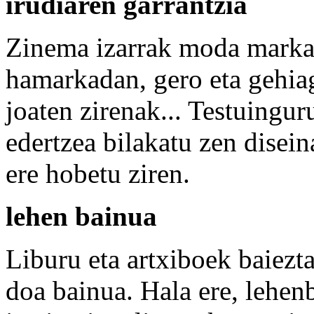
irudiaren garrantzia
Zinema izarrak moda markat
hamarkadan, gero eta gehiag
joaten zirenak... Testuing
edertzea bilakatu zen disein
ere hobetu ziren.
lehen bainua
Liburu eta artxiboek baiezta
doa bainua. Hala ere, lehen