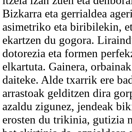
itzela izan zuen eta denbora
Bizkarra eta gerrialdea ager
asimetriko eta biribilekin, 
ekartzen du gogora. Liraind
dotorezia eta formen perfekz
elkartuta. Gainera, orbainak
daiteke. Alde txarrik ere ba
arrastoak gelditzen dira gor
azaldu zigunez, jendeak bik
erosten du trikinia, gutizi