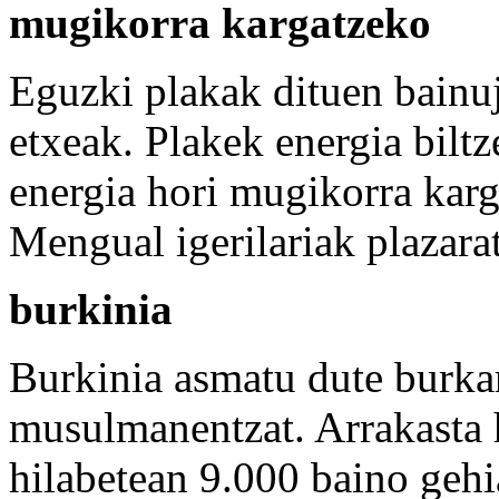
mugikorra kargatzeko
Eguzki plakak dituen bainu
etxeak. Plakek energia biltz
energia hori mugikorra kar
Mengual igerilariak plazara
burkinia
Burkinia asmatu dute burkar
musulmanentzat. Arrakasta h
hilabetean 9.000 baino gehi