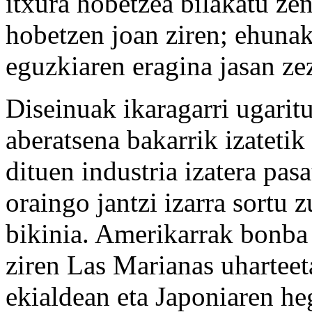
itxura hobetzea bilakatu zen
hobetzen joan ziren; ehunak 
eguzkiaren eragina jasan ze
Diseinuak ikaragarri ugaritu
aberatsena bakarrik izatet
dituen industria izatera pas
oraingo jantzi izarra sortu 
bikinia. Amerikarrak bonba 
ziren Las Marianas uhartee
ekialdean eta Japoniaren he