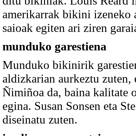
ditu bikiniak. Louis Reard i
amerikarrak bikini izeneko
saioak egiten ari ziren garai
munduko garestiena
Munduko bikinirik garestien
aldizkarian aurkeztu zuten, 
Ñimiñoa da, baina kalitate
egina. Susan Sonsen eta St
diseinatu zuten.