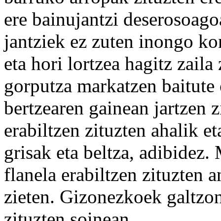
ere bainujantzi deserosoag
jantziek ez zuten inongo ko
eta hori lortzea hagitz zaila
gorputza markatzen baitute 
bertzearen gainean jartzen z
erabiltzen zituzten ahalik e
grisak eta beltza, adibidez.
flanela erabiltzen zituzten a
zieten. Gizonezkoek galtzont
zituzten soinean.