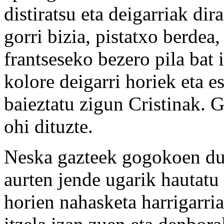
distiratsu eta deigarriak dir
gorri bizia, pistatxo berdea,
frantseseko bezero pila bat 
kolore deigarri horiek eta e
baieztatu zigun Cristinak. G
ohi dituzte.
Neska gazteek gogokoen dute
aurten jende ugarik hautatu 
horien nahasketa harrigarri