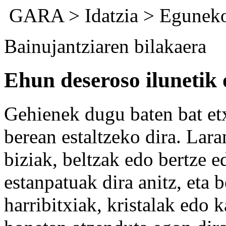
GARA
>
Idatzia
>
Eguneko
Bainujantziaren bilakaera
Ehun deseroso ilunetik o
Gehienek dugu baten bat et
berean estaltzeko dira. Lara
biziak, beltzak edo bertze 
estanpatuak dira anitz, eta b
harribitxiak, kristalak edo k