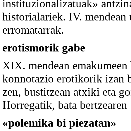
instituzionalizatuak» antzi
historialariek. IV. mendean u
erromatarrak.
erotismorik gabe
XIX. mendean emakumeen ba
konnotazio erotikorik izan b
zen, bustitzean atxiki eta g
Horregatik, bata bertzearen
«polemika bi piezatan»