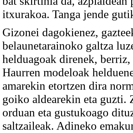
bat skirtinia da, azpialdean
itxurakoa. Tanga jende guti
Gizonei dagokienez, gazteek
belaunetarainoko galtza luze
helduagoak direnek, berriz,
Haurren modeloak helduenen
amarekin etortzen dira norm
goiko aldearekin eta guzti. 
orduan eta gustukoago ditu
saltzaileak. Adineko emaku