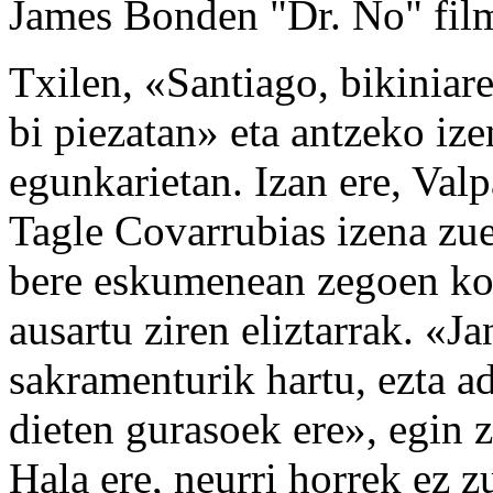
James Bonden "Dr. No" film
Txilen, «Santiago, bikiniar
bi piezatan» eta antzeko iz
egunkarietan. Izan ere, Val
Tagle Covarrubias izena zu
bere eskumenean zegoen kos
ausartu ziren eliztarrak. «J
sakramenturik hartu, ezta a
dieten gurasoek ere», egin
Hala ere, neurri horrek ez z