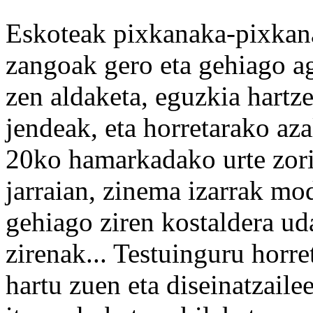
Eskoteak pixkanaka-pixkana
zangoak gero eta gehiago ag
zen aldaketa, eguzkia hartz
jendeak, eta horretarako aza
20ko hamarkadako urte zori
jarraian, zinema izarrak mo
gehiago ziren kostaldera ud
zirenak... Testuinguru horre
hartu zuen eta diseinatzai