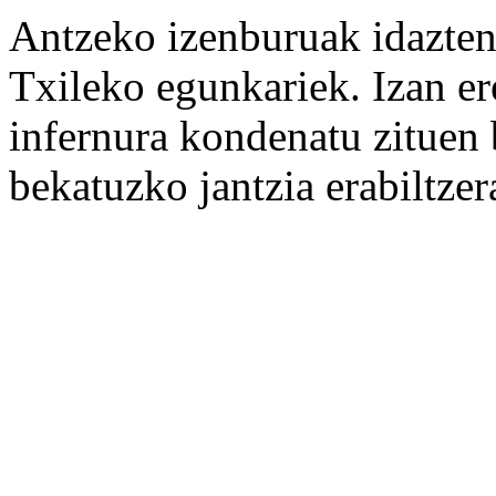
Antzeko izenburuak idazte
Txileko egunkariek. Izan e
infernura kondenatu zituen
bekatuzko jantzia erabiltzera