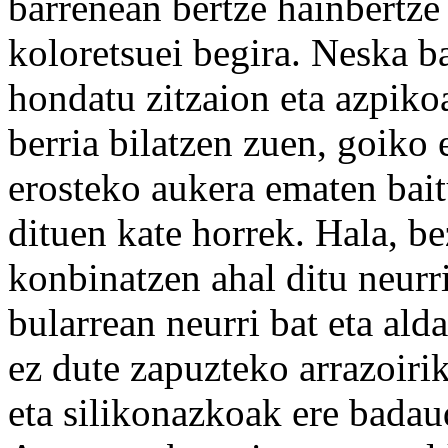
barrenean bertze hainbertze
koloretsuei begira. Neska ba
hondatu zitzaion eta azpiko
berria bilatzen zuen, goiko
erosteko aukera ematen bait
dituen kate horrek. Hala, b
konbinatzen ahal ditu neurr
bularrean neurri bat eta al
ez dute zapuzteko arrazoirik
eta silikonazkoak ere badau