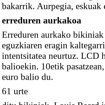
bakarrik. Aurpegia, eskuak e
erreduren aurkakoa
Erreduren aurkako bikiniak
eguzkiaren eragin kaltegarr
intentsitatea neurtuz. LCD h
balioekin. 10etik pasatzean,
euro balio du.
61 urte