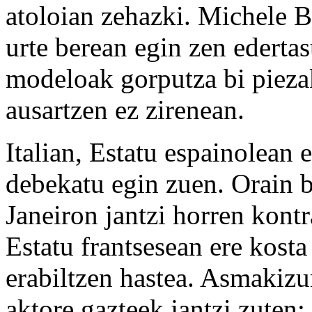
atoloian zehazki. Michele B
urte berean egin zen edertas
modeloak gorputza bi piezak
ausartzen ez zirenean.
Italian, Estatu espainolean 
debekatu egin zuen. Orain b
Janeiron jantzi horren kontr
Estatu frantsesean ere kosta
erabiltzen hastea. Asmakizu
aktore gazteek jantzi zuten;