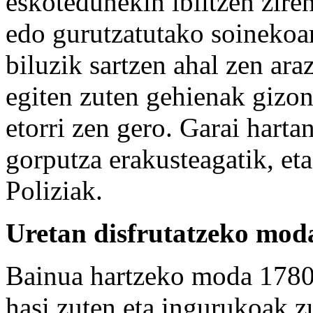
eskotedunekin ibiltzen ziren
edo gurutzatutako soinekoar
biluzik sartzen ahal zen ara
egiten zuten gehienak gizon
etorri zen gero. Garai hartan
gorputza erakusteagatik, et
Poliziak.
Uretan disfrutatzeko mod
Bainua hartzeko moda 1780k
hasi zuten eta ingurukoak zu