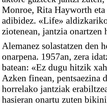
Monroe, Rita Hayworth eta
adibidez. «Life» aldizkarik
ziotenean, jantzia onartzen 
Alemanez solastatzen den he
onarpena. 1957an, zera ida
batean: «Ez dugu hitzik xah
Azken finean, pentsaezina d
horrelako jantziak erabilt
hasieran onartu zuten biki