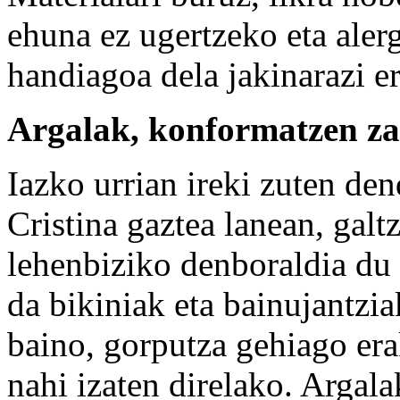
ehuna ez ugertzeko eta alerg
handiagoa dela jakinarazi er
Argalak, konformatzen za
Iazko urrian ireki zuten den
Cristina gaztea lanean, galt
lehenbiziko denboraldia du 
da bikiniak eta bainujantzia
baino, gorputza gehiago era
nahi izaten direlako. Argal