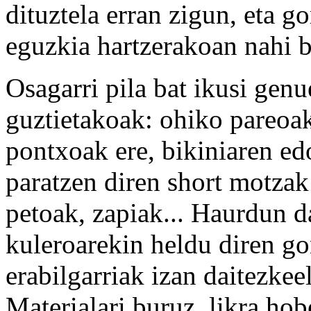
dituztela erran zigun, eta g
eguzkia hartzerakoan nahi b
Osagarri pila bat ikusi gen
guztietakoak: ohiko pareoak
pontxoak ere, bikiniaren ed
paratzen diren short motzak
petoak, zapiak... Haurdun 
kuleroarekin heldu diren go
erabilgarriak izan daitezkee
Materialari buruz, likra hob