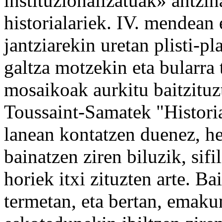
instituzionalizatuak» antzi
historialariek. IV. mendean
jantziarekin uretan plisti-pl
galtza motzekin eta bularra
mosaikoak aurkitu baitzitu
Toussaint-Samatek "Historia
lanean kontatzen duenez, he
bainatzen ziren biluzik, sifi
horiek itxi zituzten arte. B
termetan, eta bertan, emaku