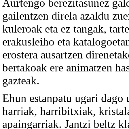
Aurtengo berezitasunez galde
gailentzen direla azaldu zue
kuleroak eta ez tangak, tart
erakusleiho eta katalogoetan
erostera ausartzen direneta
bertakoak ere animatzen hasi
gazteak.
Ehun estanpatu ugari dago u
harriak, harribitxiak, krista
apaingarriak. Jantzi beltz k