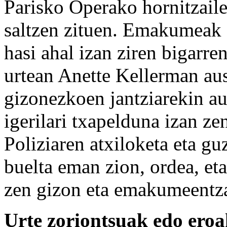
Parisko Operako hornitzail
saltzen zituen. Emakumeak 
hasi ahal izan ziren bigarre
urtean Anette Kellerman aust
gizonezkoen jantziarekin a
igerilari txapelduna izan ze
Poliziaren atxiloketa eta gu
buelta eman zion, ordea, eta
zen gizon eta emakumeentza
Urte zoriontsuak edo ero