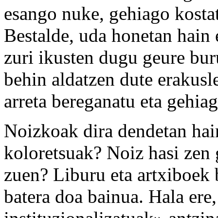
esango nuke, gehiago kostat
Bestalde, uda honetan hain 
zuri ikusten dugu geure bur
behin aldatzen dute erakusle
arreta bereganatu eta gehiag
Noizkoak dira dendetan hain
koloretsuak? Noiz hasi zen 
zuen? Liburu eta artxiboek 
batera doa bainua. Hala ere