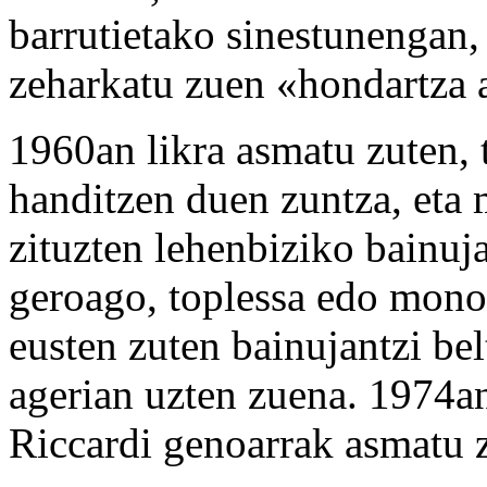
barrutietako sinestunengan, 
zeharkatu zuen «hondartza 
1960an likra asmatu zuten, t
handitzen duen zuntza, eta m
zituzten lehenbiziko bainuja
geroago, toplessa edo monok
eusten zuten bainujantzi be
agerian uzten zuena. 1974an
Riccardi genoarrak asmatu 