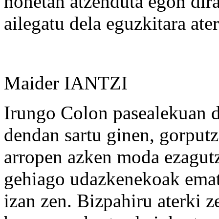
honetan atzenduta egon dira
ailegatu dela eguzkitara ate
Maider IANTZI
Irungo Colon pasealekuan d
dendan sartu ginen, gorputz
arropen azken moda ezagut
gehiago udazkenekoak emat
izan zen. Bizpahiru aterki z