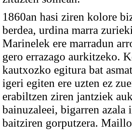
1860an hasi ziren kolore biz
berdea, urdina marra zurieki
Marinelek ere marradun arro
gero errazago aurkitzeko. K
kautxozko egitura bat asmatu
igeri egiten ere uzten ez z
erabiltzen ziren jantziek au
bainuzaleei, bigarren azala 
baitziren gorputzera. Maillo