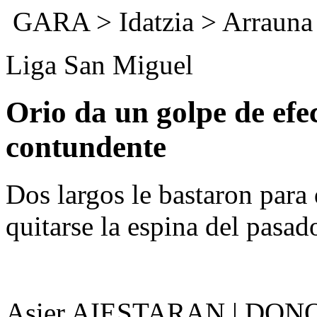
GARA
>
Idatzia
>
Arrauna
Liga San Miguel
Orio da un golpe de efe
contundente
Dos largos le bastaron para d
quitarse la espina del pasad
Asier AIESTARAN | DON