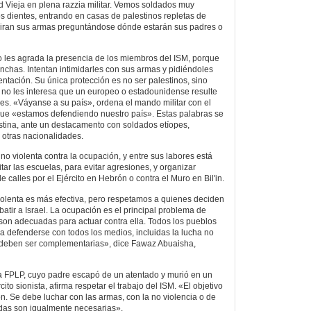
Vieja en plena razzia militar. Vemos soldados muy
s dientes, entrando en casas de palestinos repletas de
miran sus armas preguntándose dónde estarán sus padres o
no les agrada la presencia de los miembros del ISM, porque
nchas. Intentan intimidarles con sus armas y pidiéndoles
ntación. Su única protección es no ser palestinos, sino
es no les interesa que un europeo o estadounidense resulte
es. «Váyanse a su país», ordena el mando militar con el
ue «estamos defendiendo nuestro país». Estas palabras se
estina, ante un destacamento con soldados etíopes,
 otras nacionalidades.
no violenta contra la ocupación, y entre sus labores está
sitar las escuelas, para evitar agresiones, y organizar
de calles por el Ejército en Hebrón o contra el Muro en Bil'in.
olenta es más efectiva, pero respetamos a quienes deciden
atir a Israel. La ocupación es el principal problema de
s son adecuadas para actuar contra ella. Todos los pueblos
a defenderse con todos los medios, incluidas la lucha no
e deben ser complementarias», dice Fawaz Abuaisha,
a FPLP, cuyo padre escapó de un atentado y murió en un
ito sionista, afirma respetar el trabajo del ISM. «El objetivo
n. Se debe luchar con las armas, con la no violencia o de
odas son igualmente necesarias».