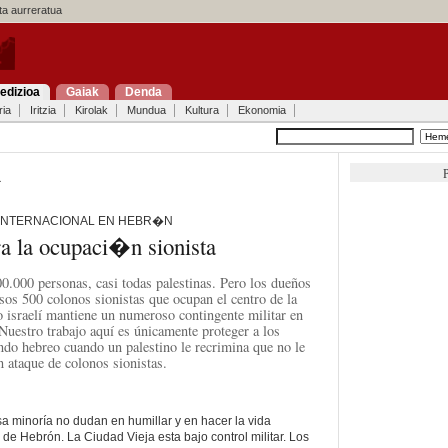
a aurreratua
edizioa
Gaiak
Denda
ria
Iritzia
Kirolak
Mundua
Kultura
Ekonomia
P
a
 INTERNACIONAL EN HEBR�N
ra la ocupaci�n sionista
.000 personas, casi todas palestinas. Pero los dueños
asos 500 colonos sionistas que ocupan el centro de la
o israelí mantiene un numeroso contingente militar en
«Nuestro trabajo aquí es únicamente proteger a los
do hebreo cuando un palestino le recrimina que no le
n ataque de colonos sionistas.
a minoría no dudan en humillar y en hacer la vida
 de Hebrón. La Ciudad Vieja esta bajo control militar. Los