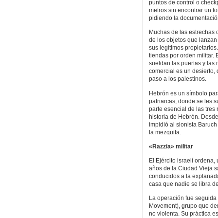
puntos de control o chec
metros sin encontrar un to
pidiendo la documentació
Muchas de las estrechas c
de los objetos que lanzan
sus legítimos propietario
tiendas por orden militar.
sueldan las puertas y las 
comercial es un desierto,
paso a los palestinos.
Hebrón es un símbolo para 
patriarcas, donde se les 
parte esencial de las tres
historia de Hebrón. Desde 
impidió al sionista Baruc
la mezquita.
«Razzia» militar
El Ejército israelí ordena
años de la Ciudad Vieja 
conducidos a la explanada
casa que nadie se libra de
La operación fue seguida 
Movement), grupo que denu
no violenta. Su práctica es