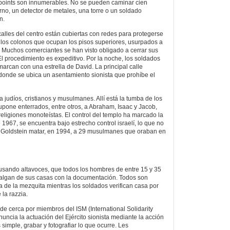
kpoints son innumerables. No se pueden caminar cien
rno, un detector de metales, una torre o un soldado
n.
alles del centro están cubiertas con redes para protegerse
 los colonos que ocupan los pisos superiores, usurpados a
s. Muchos comerciantes se han visto obligado a cerrar sus
 El procedimiento es expeditivo. Por la noche, los soldados
marcan con una estrella de David. La principal calle
 donde se ubica un asentamiento sionista que prohíbe el
judíos, cristianos y musulmanes. Allí está la tumba de los
supone enterrados, entre otros, a Abraham, Isaac y Jacob,
 religiones monoteístas. El control del templo ha marcado la
1967, se encuentra bajo estrecho control israelí, lo que no
h Goldstein matar, en 1994, a 29 musulmanes que oraban en
, usando altavoces, que todos los hombres de entre 15 y 35
salgan de sus casas con la documentación. Todos son
 de la mezquita mientras los soldados verifican casa por
 la razzia.
de cerca por miembros del ISM (International Solidarity
ncia la actuación del Ejército sionista mediante la acción
 simple, grabar y fotografiar lo que ocurre. Les