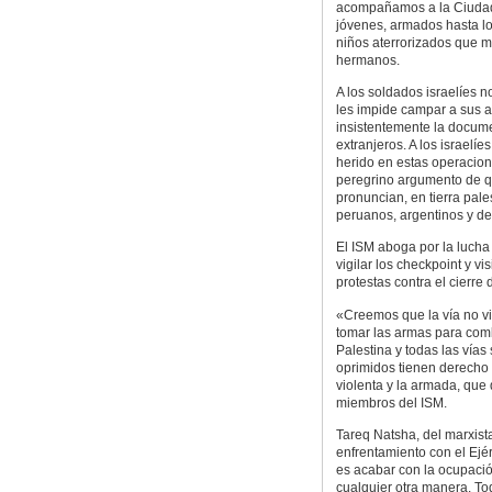
acompañamos a la Ciudad 
jóvenes, armados hasta lo
niños aterrorizados que 
hermanos.
A los soldados israelíes 
les impide campar a sus a
insistentemente la docume
extranjeros. A los israelí
herido en estas operacion
peregrino argumento de q
pronuncian, en tierra pal
peruanos, argentinos y de
El ISM aboga por la lucha 
vigilar los checkpoint y vi
protestas contra el cierre 
«Creemos que la vía no vi
tomar las armas para comb
Palestina y todas las vía
oprimidos tienen derecho 
violenta y la armada, qu
miembros del ISM.
Tareq Natsha, del marxist
enfrentamiento con el Ejérc
es acabar con la ocupació
cualquier otra manera. T