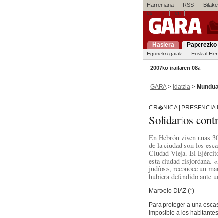
Harremana
RSS
Bilaket
es
fr
en
Hasiera
Paperezko 
Eguneko gaiak
Euskal Her
2007ko irailaren 08a
GARA
>
Idatzia
>
Mundu
CR�NICA | PRESENCIA
Solidarios cont
En Hebrón viven unas 300
de la ciudad son los esc
Ciudad Vieja. El Ejércit
esta ciudad cisjordana. 
judíos», reconoce un man
hubiera defendido ante u
Martxelo DIAZ (*)
Para proteger a una escas
imposible a los habitantes