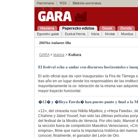
Harremana
RSS
Bilaketa aurreratua
es
fr
en
Hasiera
Paperezko edizioa
Gaiak
Denda
Eguneko gaiak
Euskal Herria
Iritzia
Kirolak
Mundua
2007ko irailaren 08a
GARA
>
Idatzia
>
Kultura
El festival echa a andar con discursos horizontales e ina
El acto oficial que da «por inaugurada» la Fira de Tàrrega 
tras año en un lugar donde los responsables de las institu
mayoritariamente la ce- lebración de la misma van adquirie
mayor trayecto horizontal.
�12� y �Heya Fawda� han puesto punto y final a la M
«12», del cineasta ruso Nikita Mijalkov, y «Heya Fawda», d
Chahine y Jaled Yousef, han sido las últimas películas por
del festival de la Mostra de Venecia. Por otro lado, Manoel 
la sección fuera de competición Maestros Venecianos, «C
enigma», filme que narra la impotancia histórica del marine 
conocer, finalmente, el ganador del León de Oro.