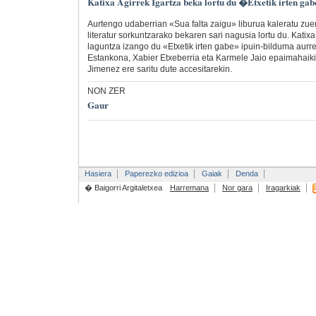
Katixa Agirrek Igartza beka lortu du �Etxetik irten ga
Aurtengo udaberrian «Sua falta zaigu» liburua kaleratu zuen,
literatur sorkuntzarako bekaren sari nagusia lortu du. Katix
laguntza izango du «Etxetik irten gabe» ipuin-bilduma aurre
Estankona, Xabier Etxeberria eta Karmele Jaio epaimahaikid
Jimenez ere saritu dute accesitarekin.
NON ZER
Gaur
Hasiera
Paperezko edizioa
Gaiak
Denda
� Baigorri Argitaletxea
Harremana
Nor gara
Iragarkiak