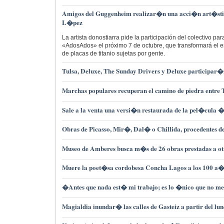
Amigos del Guggenheim realizar�n una acci�n art�sti
L�pez
La artista donostiarra pide la participación del colectivo par
«AdosAdos» el próximo 7 de octubre, que transformará el es
de placas de titanio sujetas por gente.
Tulsa, Deluxe, The Sunday Drivers y Deluxe participar�
Marchas populares recuperan el camino de piedra entre 
Sale a la venta una versi�n restaurada de la pel�cula
Obras de Picasso, Mir�, Dal� o Chillida, procedentes d
Museo de Amberes busca m�s de 26 obras prestadas a ot
Muere la poet�sa cordobesa Concha Lagos a los 100 a�
�Antes que nada est� mi trabajo; es lo �nico que no me
Magialdia inundar� las calles de Gasteiz a partir del lun