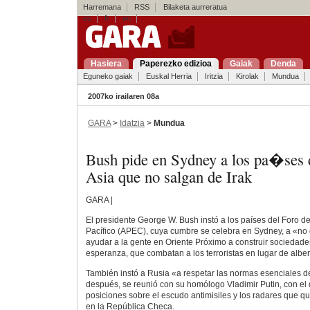
Harremana
RSS
Bilaketa aurreratua
es
fr
en
Hasiera
Paperezko edizioa
Gaiak
Denda
Eguneko gaiak
Euskal Herria
Iritzia
Kirolak
Mundua
2007ko irailaren 08a
GARA
>
Idatzia
>
Mundua
Bush pide en Sydney a los pa�ses 
Asia que no salgan de Irak
GARA |
El presidente George W. Bush instó a los países del Foro
Pacífico (APEC), cuya cumbre se celebra en Sydney, a «no d
ayudar a la gente en Oriente Próximo a construir sociedades
esperanza, que combatan a los terroristas en lugar de albe
También instó a Rusia «a respetar las normas esenciales d
después, se reunió con su homólogo Vladimir Putin, con el 
posiciones sobre el escudo antimisiles y los radares que qui
en la República Checa.