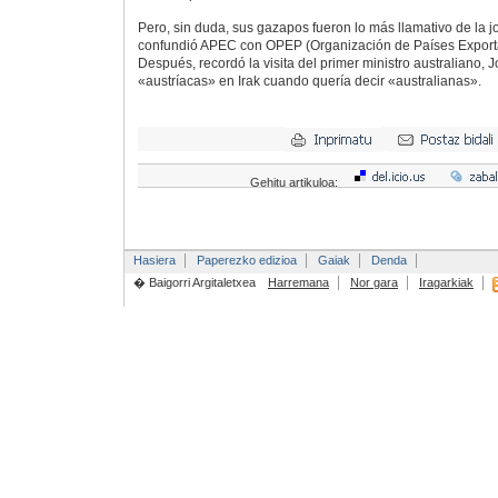
Pero, sin duda, sus gazapos fueron lo más llamativo de la 
confundió APEC con OPEP (Organización de Países Exporta
Después, recordó la visita del primer ministro australiano, 
«austríacas» en Irak cuando quería decir «australianas».
Gehitu artikuloa:
Hasiera
Paperezko edizioa
Gaiak
Denda
� Baigorri Argitaletxea
Harremana
Nor gara
Iragarkiak