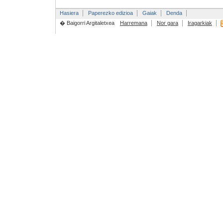
Hasiera
Paperezko edizioa
Gaiak
Denda
� Baigorri Argitaletxea
Harremana
Nor gara
Iragarkiak