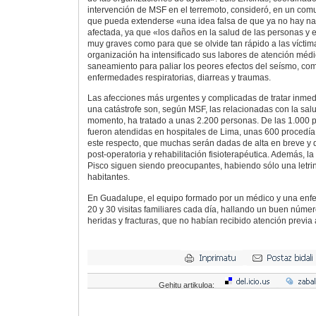
intervención de MSF en el terremoto, consideró, en un co
que pueda extenderse «una idea falsa de que ya no hay n
afectada, ya que «los daños en la salud de las personas y e
muy graves como para que se olvide tan rápido a las víctim
organización ha intensificado sus labores de atención médi
saneamiento para paliar los peores efectos del seísmo, como
enfermedades respiratorias, diarreas y traumas.
Las afecciones más urgentes y complicadas de tratar inm
una catástrofe son, según MSF, las relacionadas con la sal
momento, ha tratado a unas 2.200 personas. De las 1.000 
fueron atendidas en hospitales de Lima, unas 600 procedía 
este respecto, que muchas serán dadas de alta en breve y 
post-operatoria y rehabilitación fisioterapéutica. Además, l
Pisco siguen siendo preocupantes, habiendo sólo una letri
habitantes.
En Guadalupe, el equipo formado por un médico y una enfe
20 y 30 visitas familiares cada día, hallando un buen núm
heridas y fracturas, que no habían recibido atención previa
Gehitu artikuloa: