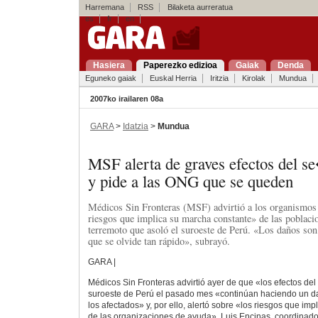
Harremana
RSS
Bilaketa aurreratua
es
fr
en
Hasiera
Paperezko edizioa
Gaiak
Denda
Eguneko gaiak
Euskal Herria
Iritzia
Kirolak
Mundua
2007ko irailaren 08a
GARA
>
Idatzia
>
Mundua
MSF alerta de graves efectos del
y pide a las ONG que se queden
Médicos Sin Fronteras (MSF) advirtió a los organismos
riesgos que implica su marcha constante» de las poblacio
terremoto que asoló el suroeste de Perú. «Los daños so
que se olvide tan rápido», subrayó.
GARA |
Médicos Sin Fronteras advirtió ayer de que «los efectos del
suroeste de Perú el pasado mes «continúan haciendo un d
los afectados» y, por ello, alertó sobre «los riesgos que im
de las organizaciones de ayuda». Luis Encinas, coordinado