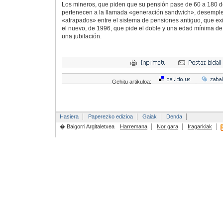
Los mineros, que piden que su pensión pase de 60 a 180 
pertenecen a la llamada «generación sandwich», desemp
«atrapados» entre el sistema de pensiones antiguo, que exi
el nuevo, de 1996, que pide el doble y una edad mínima de
una jubilación.
Gehitu artikuloa:
Hasiera
Paperezko edizioa
Gaiak
Denda
� Baigorri Argitaletxea
Harremana
Nor gara
Iragarkiak