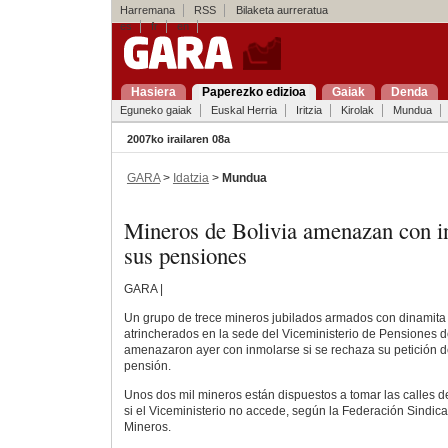
Harremana
RSS
Bilaketa aurreratua
es
fr
en
Hasiera
Paperezko edizioa
Gaiak
Denda
Eguneko gaiak
Euskal Herria
Iritzia
Kirolak
Mundua
2007ko irailaren 08a
GARA
>
Idatzia
>
Mundua
Mineros de Bolivia amenazan con i
sus pensiones
GARA |
Un grupo de trece mineros jubilados armados con dinamita 
atrincherados en la sede del Viceministerio de Pensiones d
amenazaron ayer con inmolarse si se rechaza su petición d
pensión.
Unos dos mil mineros están dispuestos a tomar las calles de
si el Viceministerio no accede, según la Federación Sindic
Mineros.