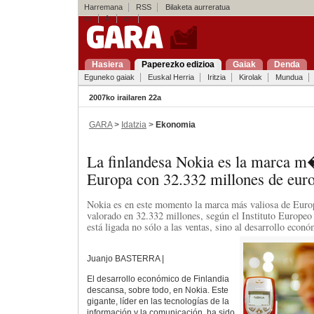
Harremana
RSS
Bilaketa aurreratua
es
fr
en
Hasiera
Paperezko edizioa
Gaiak
Denda
Eguneko gaiak
Euskal Herria
Iritzia
Kirolak
Mundua
2007ko irailaren 22a
GARA
>
Idatzia
>
Ekonomia
La finlandesa Nokia es la marca m
Europa con 32.332 millones de eur
Nokia es en este momento la marca más valiosa de Europ
valorado en 32.332 millones, según el Instituto Europe
está ligada no sólo a las ventas, sino al desarrollo econó
Juanjo BASTERRA |
El desarrollo económico de Finlandia
descansa, sobre todo, en Nokia. Este
gigante, líder en las tecnologías de la
información y la comunicación, ha sido