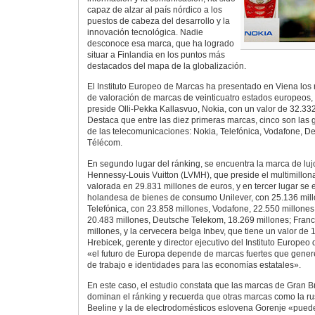
capaz de alzar al país nórdico a los
puestos de cabeza del desarrollo y la
innovación tecnológica. Nadie
desconoce esa marca, que ha logrado
situar a Finlandia en los puntos más
destacados del mapa de la globalización.
El Instituto Europeo de Marcas ha presentado en Viena los 
de valoración de marcas de veinticuatro estados europeos
preside Olli-Pekka Kallasvuo, Nokia, con un valor de 32.33
Destaca que entre las diez primeras marcas, cinco son las
de las telecomunicaciones: Nokia, Telefónica, Vodafone, D
Télécom.
En segundo lugar del ránking, se encuentra la marca de lu
Hennessy-Louis Vuitton (LVMH), que preside el multimillona
valorada en 29.831 millones de euros, y en tercer lugar se 
holandesa de bienes de consumo Unilever, con 25.136 millo
Telefónica, con 23.858 millones, Vodafone, 22.550 millone
20.483 millones, Deutsche Telekom, 18.269 millones; Fran
millones, y la cervecera belga Inbev, que tiene un valor de
Hrebicek, gerente y director ejecutivo del Instituto Europe
«el futuro de Europa depende de marcas fuertes que gener
de trabajo e identidades para las economías estatales».
En este caso, el estudio constata que las marcas de Gran 
dominan el ránking y recuerda que otras marcas como la r
Beeline y la de electrodomésticos eslovena Gorenje «pue