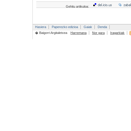
Gehitu artikuloa:
Hasiera
Paperezko edizioa
Gaiak
Denda
� Baigorri Argitaletxea
Harremana
Nor gara
Iragarkiak