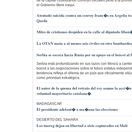
de la capital custodiando convoys oficiales pese a la prohib
el Gobierno títere iraquí.
Atentado suicida contra un convoy franc�s en Argelia tr
Qaeda
Miles de cristianos despiden en la calle al diputado liba
La OTAN mata a al menos seis civiles en otro bombarde
Serbia se escora hacia Rusia por su apoyo en el boicot al
Serbia está profundizando en sus lazos con Moscú a cambi
boicot a las negociaciones sobre el futuro estatus indepen
tendencia refleja el dilema de un país que oficialmente sitú
como prioridad estratégica.
El autor de la quema del retrato del rey asume la acci�n
voluntad mayoritaria catalana�
MADAGASCAR
El presidente adelant� a ma�ana las elecciones
DESIERTO DEL SAHARA
Los tuareg dejan en libertad a siete capturados en Mali