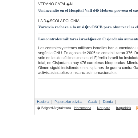
VERANO CATAL�N
Un incendio en el Hospital Vall d� Hebron provoca el ca
LA D�SCOLA POLONIA
Varsovia rechaza a la misi�n OSCE para observar las el
Los controles militares israel�es en Cisjordania aumen
Los controles y retenes militares israelíes han aumentado 
según la ONU. En agosto de 2005 se contabilizaron 376. D
sólo en los dos últimos meses, el Ejército israelí ha instal
total, en Cisjordania hay 476 carreteras bloqueadas. Mient
Olmert siguió insistiendo en sus planes de guerra contra G
activistas israelíes e instancias internacionales.
Hasiera
Paperezko edizioa
Gaiak
Denda
� Baigorri Argitaletxea
Harremana
Nor gara
Iragarkiak