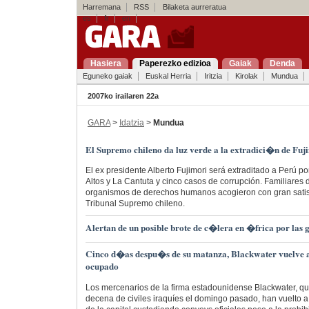
Harremana
RSS
Bilaketa aurreratua
es
fr
en
Hasiera
Paperezko edizioa
Gaiak
Denda
Eguneko gaiak
Euskal Herria
Iritzia
Kirolak
Mundua
2007ko irailaren 22a
GARA
>
Idatzia
>
Mundua
El Supremo chileno da luz verde a la extradici�n de Fu
El ex presidente Alberto Fujimori será extraditado a Perú p
Altos y La Cantuta y cinco casos de corrupción. Familiares d
organismos de derechos humanos acogieron con gran satisf
Tribunal Supremo chileno.
Alertan de un posible brote de c�lera en �frica por las 
Cinco d�as despu�s de su matanza, Blackwater vuelve a l
ocupado
Los mercenarios de la firma estadounidense Blackwater, q
decena de civiles iraquíes el domingo pasado, han vuelto a s