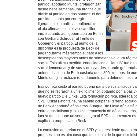
partido, apodado Münte, protagonizan
desde hace semanas una bronca que
divide al partido en dos bandos: el del
presidente opta por corregir
ligeramente la política neoliberal que
el ala alineada con el vicecanciller
inició cuando aún gobernaba en Berlín
con Gerhard Schröder al frente del
Gobierno y el partido. El punto de la
discordia es la propuesta de Beck de
pagar durante más tiempo el paro a los
desempleados mayores antes de someterles al duro régim
social. Esta última medida, conocida como Hartz IV, fue otro
socialdemócratas y de sus socios verdes cuando gobernaban
anterior. La idea de Beck costaría unos 800 millones de eur
Müntefering la rechazó rotundamente para defender las «r
Esa política costó al partido buena parte de sus afiliados y 
que no se retiraron a un exilio interior, optando por la pasiv
nuevo partido Die Linke. Esta formación política, liderada p
SPD, Oskar Lafontaine, ha sabido ocupar el terreno sociald
de Beck abandonó años atrás. Aunque Die Linke aún está 
entre el socialismo y la socialdemocracia de décadas atrás, 
fuerza que supone un serio peligro al SPD. La amenaza es t
explica la propuesta de Beck.
La confusión que reina en el SPD y su presidente queda en
propuesta no es otra cosa que una copia de lo que el mini