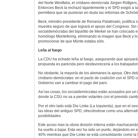
del Norte Westfalia, el cristiano-demócrata Jürgen Rüttgers,
Entonces Beck la rechazó tajantemente y el SPD exigió a la
permitiera que se pusieran en duda las reformas de Schröd
Beck, ministro-presidente de Renania Palatinado, justifica 
muestra seguro de que logrará el apoyo del Congreso. Sin 
socialdemócratas del bipartito de Merkel se han colocado 
homólogo Müntefering, eliminando la imagen que Beck y lo
promocionar de que Münte estaba sólo.
Leña al fuego
La CDU ha echado leña al fuego, asegurando que apoyará 
propuesta es parecida pero desfavorecería a los trabajador
No obstante, la mayoría de los alemanes la apoya. Otro deta
cristiano-demócratas: en el pacto de coalición con el SPD c
Gobierno van a cambiar el pago del paro.
Así las cosas, los socialdemócratas están acosados por un
donde la CDU no va a perder votantes con el previsto camb
Por el otro lado está Die Linke (La Izquierda), que en el o
las ideas del antiguo SPD, ofreciéndose como una alternativ
posibilidades.
Este acoso mas la obvia división interna están machacand
ha vuelto a bajar. Esta vez ha sido un punto, dejándolo en
40% mientras que Die Linke se está consolidando como la te