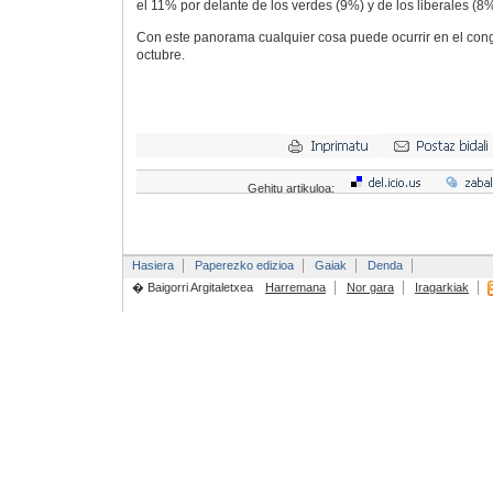
el 11% por delante de los verdes (9%) y de los liberales (8%
Con este panorama cualquier cosa puede ocurrir en el cong
octubre.
Gehitu artikuloa:
Hasiera
Paperezko edizioa
Gaiak
Denda
� Baigorri Argitaletxea
Harremana
Nor gara
Iragarkiak