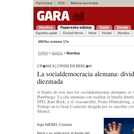
Harremana
RSS
Bilaketa aurreratua
es
fr
en
Hasiera
Paperezko edizioa
Gaiak
Denda
Eguneko gaiak
Euskal Herria
Iritzia
Kirolak
Mundua
2007ko urriaren 17a
GARA
>
Idatzia
>
Mundua
CR�NICA | CRISIS EN BERL�N
La socialdemocracia alemana: divid
diezmada
A finales de este mes los socialdemócratas alemanes se
Hamburgo. La cita amenaza con reeditar la batalla abierta
SPD, Kurt Beck, y el vicecanciller, Franz Müntefering, a
Trabajo en la Gran Coalición dirigida por la canciller c
Merkel.
Ingo NIEBEL Colonia
Beck y su antecesor al frente del