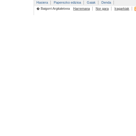
Hasiera
Paperezko edizioa
Gaiak
Denda
� Baigorri Argitaletxea
Harremana
Nor gara
Iragarkiak