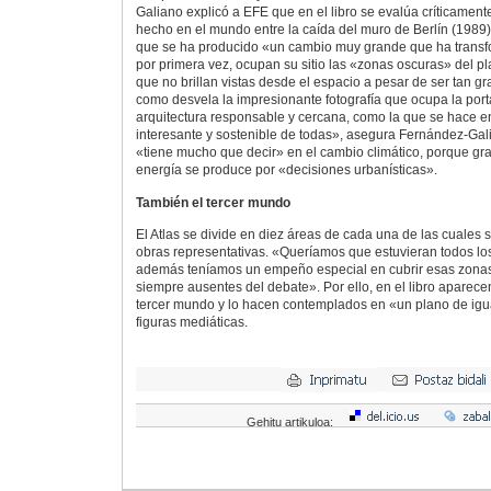
Galiano explicó a EFE que en el libro se evalúa críticament
hecho en el mundo entre la caída del muro de Berlín (1989)
que se ha producido «un cambio muy grande que ha trans
por primera vez, ocupan su sitio las «zonas oscuras» del pla
que no brillan vistas desde el espacio a pesar de ser tan gr
como desvela la impresionante fotografía que ocupa la por
arquitectura responsable y cercana, como la que se hace en
interesante y sostenible de todas», asegura Fernández-Gali
«tiene mucho que decir» en el cambio climático, porque gr
energía se produce por «decisiones urbanísticas».
También el tercer mundo
El Atlas se divide en diez áreas de cada una de las cuales 
obras representativas. «Queríamos que estuvieran todos lo
además teníamos un empeño especial en cubrir esas zonas
siempre ausentes del debate». Por ello, en el libro aparec
tercer mundo y lo hacen contemplados en «un plano de igu
figuras mediáticas.
Gehitu artikuloa: