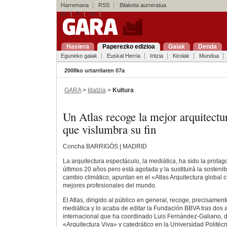
Harremana
RSS
Bilaketa aurreratua
es
fr
en
Hasiera
Paperezko edizioa
Gaiak
Denda
Eguneko gaiak
Euskal Herria
Iritzia
Kirolak
Mundua
2008ko urtarrilaren 07a
GARA
>
Idatzia
>
Kultura
Un Atlas recoge la mejor arquitect
que vislumbra su fin
Concha BARRIGÓS | MADRID
La arquitectura espectáculo, la mediática, ha sido la prota
últimos 20 años pero está agotada y la sustituirá la sostenib
cambio climático, apuntan en el «Atlas Arquitectura global 
mejores profesionales del mundo.
El Atlas, dirigido al público en general, recoge, precisament
mediática y lo acaba de editar la Fundación BBVA tras dos 
internacional que ha coordinado Luis Fernández-Galiano, dir
«Arquitectura Viva» y catedrático en la Universidad Polité