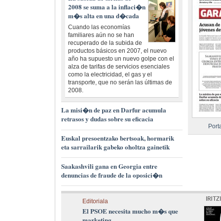
2008 se suma a la inflaci�n
m�s alta en una d�cada
Cuando las economías
familiares aún no se han
recuperado de la subida de
productos básicos en 2007, el nuevo
año ha supuesto un nuevo golpe con el
alza de tarifas de servicios esenciales
como la electricidad, el gas y el
transporte, que no serán las últimas de
2008.
La misi�n de paz en Darfur acumula
retrasos y dudas sobre su eficacia
Port
Euskal presoentzako bertsoak, hormarik
eta sarrailarik gabeko oholtza gainetik
Saakashvili gana en Georgia entre
denuncias de fraude de la oposici�n
Editoriala
El PSOE necesita mucho m�s que
marketing