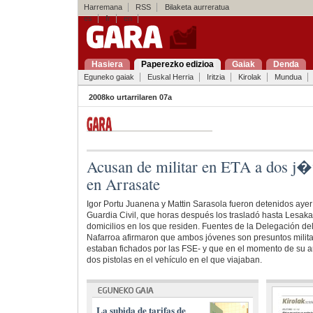
Harremana
RSS
Bilaketa aurreratua
es
fr
en
Hasiera
Paperezko edizioa
Gaiak
Denda
Eguneko gaiak
Euskal Herria
Iritzia
Kirolak
Mundua
2008ko urtarrilaren 07a
Acusan de militar en ETA a dos j�
en Arrasate
Igor Portu Juanena y Mattin Sarasola fueron detenidos ayer 
Guardia Civil, que horas después los trasladó hasta Lesaka 
domicilios en los que residen. Fuentes de la Delegación d
Nafarroa afirmaron que ambos jóvenes son presuntos milita
estaban fichados por las FSE- y que en el momento de su ar
dos pistolas en el vehículo en el que viajaban.
La subida de tarifas de