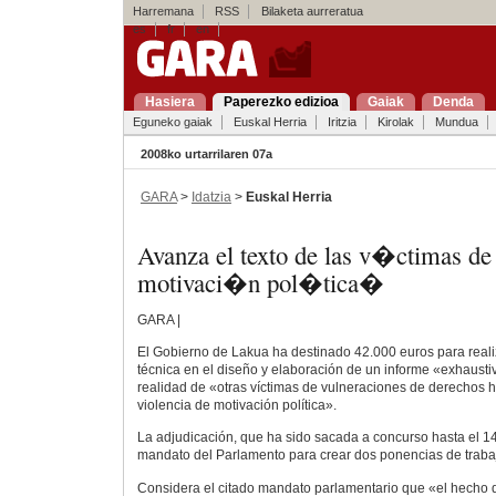
Harremana
RSS
Bilaketa aurreratua
es
fr
en
Hasiera
Paperezko edizioa
Gaiak
Denda
Eguneko gaiak
Euskal Herria
Iritzia
Kirolak
Mundua
2008ko urtarrilaren 07a
GARA
>
Idatzia
>
Euskal Herria
Avanza el texto de las v�ctimas de
motivaci�n pol�tica�
GARA |
El Gobierno de Lakua ha destinado 42.000 euros para reali
técnica en el diseño y elaboración de un informe «exhaustiv
realidad de «otras víctimas de vulneraciones de derechos
violencia de motivación política».
La adjudicación, que ha sido sacada a concurso hasta el 1
mandato del Parlamento para crear dos ponencias de trabaj
Considera el citado mandato parlamentario que «el hecho d