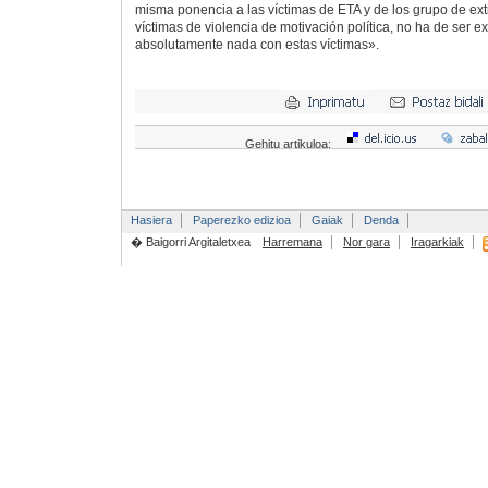
misma ponencia a las víctimas de ETA y de los grupo de ext
víctimas de violencia de motivación política, no ha de ser 
absolutamente nada con estas víctimas».
Gehitu artikuloa:
Hasiera
Paperezko edizioa
Gaiak
Denda
� Baigorri Argitaletxea
Harremana
Nor gara
Iragarkiak