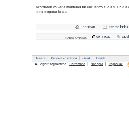
Acordaron volver a mantener un encuentro el día 9. Un día a
para preparar la cita.
Gehitu artikuloa:
Hasiera
Paperezko edizioa
Gaiak
Denda
� Baigorri Argitaletxea
Harremana
Nor gara
Iragarkiak