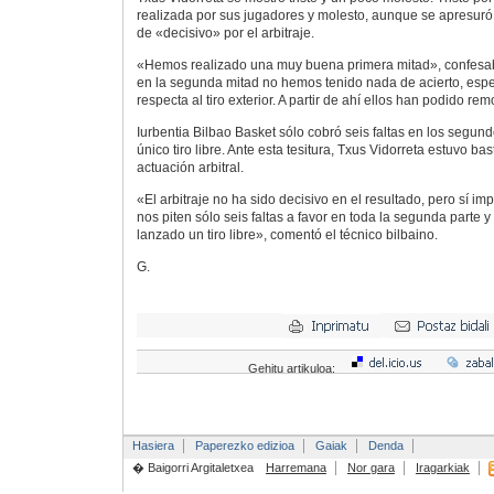
realizada por sus jugadores y molesto, aunque se apresuró en
de «decisivo» por el arbitraje.
«Hemos realizado una muy buena primera mitad», confesab
en la segunda mitad no hemos tenido nada de acierto, esp
respecta al tiro exterior. A partir de ahí ellos han podido re
Iurbentia Bilbao Basket sólo cobró seis faltas en los segun
único tiro libre. Ante esta tesitura, Txus Vidorreta estuvo bast
actuación arbitral.
«El arbitraje no ha sido decisivo en el resultado, pero sí i
nos piten sólo seis faltas a favor en toda la segunda parte
lanzado un tiro libre», comentó el técnico bilbaino.
G.
Gehitu artikuloa:
Hasiera
Paperezko edizioa
Gaiak
Denda
� Baigorri Argitaletxea
Harremana
Nor gara
Iragarkiak