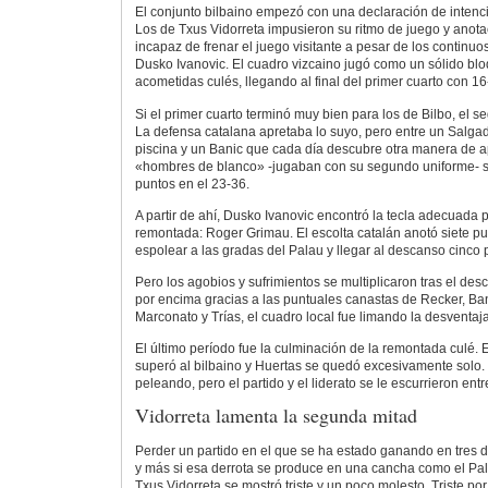
El conjunto bilbaino empezó con una declaración de intenci
Los de Txus Vidorreta impusieron su ritmo de juego y anot
incapaz de frenar el juego visitante a pesar de los continu
Dusko Ivanovic. El cuadro vizcaino jugó como un sólido blo
acometidas culés, llegando al final del primer cuarto con 16
Si el primer cuarto terminó muy bien para los de Bilbo, el
La defensa catalana apretaba lo suyo, pero entre un Salga
piscina y un Banic que cada día descubre otra manera de apo
«hombres de blanco» -jugaban con su segundo uniforme- s
puntos en el 23-36.
A partir de ahí, Dusko Ivanovic encontró la tecla adecuada
remontada: Roger Grimau. El escolta catalán anotó siete pu
espolear a las gradas del Palau y llegar al descanso cinco 
Pero los agobios y sufrimientos se multiplicaron tras el de
por encima gracias a las puntuales canastas de Recker, Ban
Marconato y Trías, el cuadro local fue limando la desventaja
El último período fue la culminación de la remontada culé. E
superó al bilbaino y Huertas se quedó excesivamente solo.
peleando, pero el partido y el liderato se le escurrieron ent
Vidorreta lamenta la segunda mitad
Perder un partido en el que se ha estado ganando en tres d
y más si esa derrota se produce en una cancha como el Pal
Txus Vidorreta se mostró triste y un poco molesto. Triste po