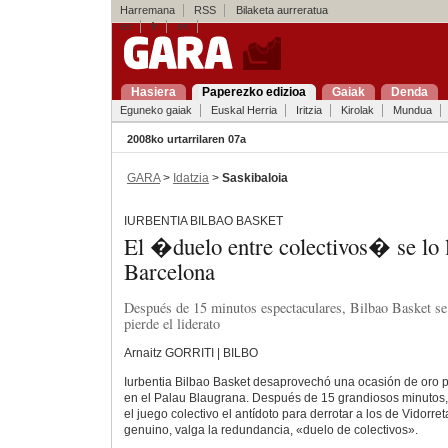
Harremana
RSS
Bilaketa aurreratua
es
fr
en
Hasiera
Paperezko edizioa
Gaiak
Denda
Eguneko gaiak
Euskal Herria
Iritzia
Kirolak
Mundua
2008ko urtarrilaren 07a
GARA
>
Idatzia
>
Saskibaloia
IURBENTIA BILBAO BASKET
El �duelo entre colectivos� se lo l
Barcelona
Después de 15 minutos espectaculares, Bilbao Basket se 
pierde el liderato
Arnaitz GORRITI | BILBO
Iurbentia Bilbao Basket desaprovechó una ocasión de oro p
en el Palau Blaugrana. Después de 15 grandiosos minutos,
el juego colectivo el antídoto para derrotar a los de Vidorre
genuino, valga la redundancia, «duelo de colectivos».