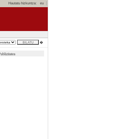
Hautatu hizkuntza:
eu
�
ublizitatea