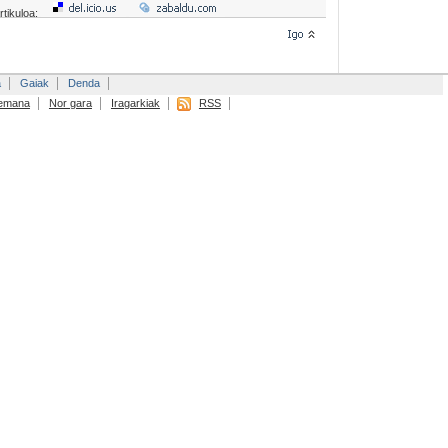
rtikuloa:
a
Gaiak
Denda
emana
Nor gara
Iragarkiak
RSS