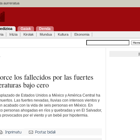
a aurreratua
edizioa
Gaiak
Denda
ria
Iritzia
Kirolak
Mundua
Kultura
Ekonomia
P
a
rce los fallecidos por las fuertes
raturas bajo cero
desplazado de Estados Unidos a México y América Central ha
uertos. Las fuertes nevadas, lluvias con intensos vientos y
an acabado con la vida de seis personas en México. En
o personas ahogadas en ríos y quebradas y en El Salvador,
 provocados por el viento y un bebé por hipotermia.