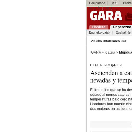
Harremana
RSS
Bilaket
es
fr
en
Hasiera
Paperezko 
Eguneko gaiak
Euskal Her
2008ko urtarrilaren 07a
GARA
>
Idatzia
>
Mundu
CENTROAM�RICA
Ascienden a cato
nevadas y tempe
El frente frío que se ha 
dejado al menos catorce m
temperaturas bajo cero h
Honduras han muerto cinc
dos mujeres en accidentes