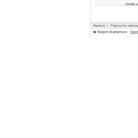
Gehitu a
Hasiera
Paperezko edizio
� Baigorri Argitaletxea
Harr