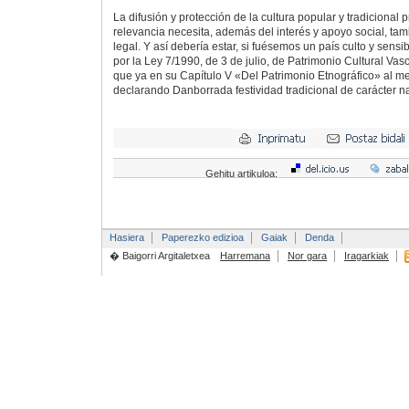
La difusión y protección de la cultura popular y tradicional 
relevancia necesita, además del interés y apoyo social, ta
legal. Y así debería estar, si fuésemos un país culto y sensi
por la Ley 7/1990, de 3 de julio, de Patrimonio Cultural Vas
que ya en su Capítulo V «Del Patrimonio Etnográfico» al me
declarando Danborrada festividad tradicional de carácter n
Gehitu artikuloa:
Hasiera
Paperezko edizioa
Gaiak
Denda
� Baigorri Argitaletxea
Harremana
Nor gara
Iragarkiak