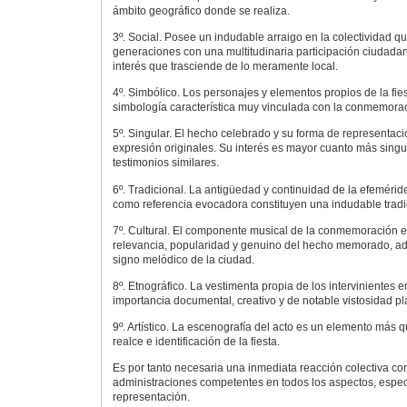
ámbito geográfico donde se realiza.
3º. Social. Posee un indudable arraigo en la colectividad q
generaciones con una multitudinaria participación ciudadan
interés que trasciende de lo meramente local.
4º. Simbólico. Los personajes y elementos propios de la fi
simbología característica muy vinculada con la conmemoraci
5º. Singular. El hecho celebrado y su forma de representa
expresión originales. Su interés es mayor cuanto más singu
testimonios similares.
6º. Tradicional. La antigüedad y continuidad de la efeméride
como referencia evocadora constituyen una indudable tradi
7º. Cultural. El componente musical de la conmemoración e
relevancia, popularidad y genuino del hecho memorado, ad
signo melódico de la ciudad.
8º. Etnográfico. La vestimenta propia de los intervinientes e
importancia documental, creativo y de notable vistosidad plá
9º. Artístico. La escenografía del acto es un elemento más 
realce e identificación de la fiesta.
Es por tanto necesaria una inmediata reacción colectiva co
administraciones competentes en todos los aspectos, espe
representación.