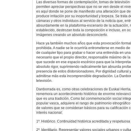
Las diversas formas de contemplación, tomas de televisión
permiten apreciar perspectivas que no se ven desde el nivel
es aquí donde se pone de manifiesto una alteración que 
produce irritación por su inoportunidad y torpeza. Se trata de
cámaras y otros individuos al servicio de la noticia que, en
absurdamente en la plataforma-escenario de la actuación,
establecido, destrozan toda la composición e incluso, en o
imágenes creando un absoluto desconcierto.
Hace ya también muchos años que esta provocación formal
prohibida. A nadie se le ocurriría entrometerse en medio de
de cualquier tipo para grabar o hacer una entrevista en una
necesario que el propio director, responsable máximo de la 
que sucede en ese espacio escénico para que la interpretac
absoluto rigor, suprimiendo radicalmente tan absurda profa
presencia de estos distorsionadores. Por dignidad cultural 
admitirse más esta incomprensible degradación. La Danbor
televisión.
Danborrada es, como otras celebraciones de Euskal Herria, 
rememora un acontecimiento histórico de enorme relevancia
que es una tradición. Como tal conmemoración social integr
popular vasca, adquiere el rango de patrimonio etnográfico
de valores que se consideran básicos para su calificación c
interés nacional:
1º. Histórico. Continuidad histórica acreditada y respetuosa 
2º. Identitario. Representar valores sociales urbanos y cultu