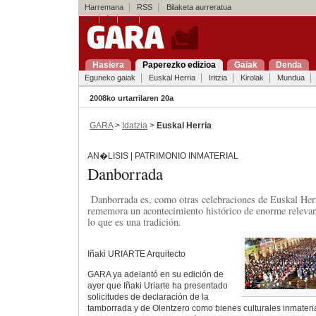
Harremana
RSS
Bilaketa aurreratua
es
fr
en
Hasiera
Paperezko edizioa
Gaiak
Denda
Eguneko gaiak
Euskal Herria
Iritzia
Kirolak
Mundua
2008ko urtarrilaren 20a
GARA
>
Idatzia
>
Euskal Herria
AN�LISIS | PATRIMONIO INMATERIAL
Danborrada
Danborrada es, como otras celebraciones de Euskal Herri
rememora un acontecimiento histórico de enorme relevan
lo que es una tradición.
Iñaki URIARTE Arquitecto
GARA ya adelantó en su edición de
ayer que Iñaki Uriarte ha presentado
solicitudes de declaración de la
tamborrada y de Olentzero como bienes culturales inmateria