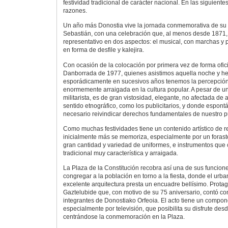
festividad tradicional de carácter nacional. En las siguientes
razones.
Un año más Donostia vive la jornada conmemorativa de su 
Sebastián, con una celebración que, al menos desde 1871
representativo en dos aspectos: el musical, con marchas y p
en forma de desfile y kalejira.
Con ocasión de la colocación por primera vez de forma oficia
Danborrada de 1977, quienes asistimos aquella noche y 
esporádicamente en sucesivos años tenemos la percepción d
enormemente arraigada en la cultura popular. A pesar de u
militarista, es de gran vistosidad, elegante, no afectada de
sentido etnográfico, como los publicitarios, y donde espon
necesario reivindicar derechos fundamentales de nuestro p
Como muchas festividades tiene un contenido artístico de r
inicialmente más se memoriza, especialmente por un foras
gran cantidad y variedad de uniformes, e instrumentos que
tradicional muy característica y arraigada.
La Plaza de la Constitución recobra así una de sus funcion
congregar a la población en torno a la fiesta, donde el u
excelente arquitectura presta un encuadre bellísimo. Protag
Gaztelubide que, con motivo de su 75 aniversario, contó co
integrantes de Donostiako Orfeoia. El acto tiene un compon
especialmente por televisión, que posibilita su disfrute des
centrándose la conmemoración en la Plaza.