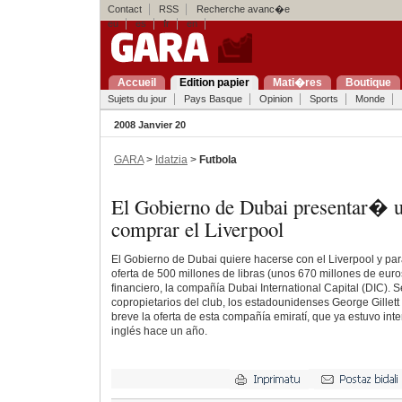
Contact
RSS
Recherche avanc�e
eu
es
fr
en
Accueil
Edition papier
Mati�res
Boutique
Sujets du jour
Pays Basque
Opinion
Sports
Monde
2008 Janvier 20
GARA
>
Idatzia
>
Futbola
El Gobierno de Dubai presentar� u
comprar el Liverpool
El Gobierno de Dubai quiere hacerse con el Liverpool y pa
oferta de 500 millones de libras (unos 670 millones de euro
financiero, la compañía Dubai International Capital (DIC). 
copropietarios del club, los estadounidenses George Gillett
breve la oferta de esta compañía emiratí, que ya estuvo inte
inglés hace un año.