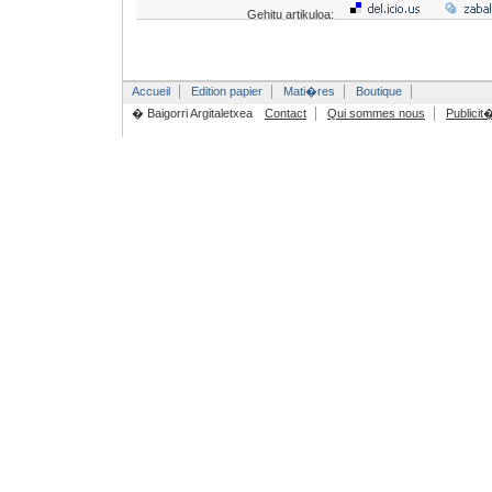
Gehitu artikuloa:
Accueil
Edition papier
Mati�res
Boutique
� Baigorri Argitaletxea
Contact
Qui sommes nous
Publicit