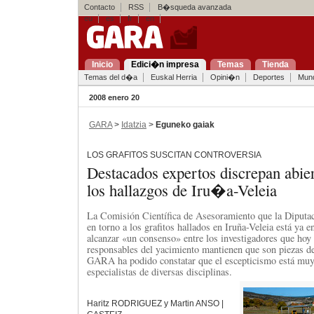
Contacto
RSS
B�squeda avanzada
eu
es
fr
en
Inicio
Edici�n impresa
Temas
Tienda
Temas del d�a
Euskal Herria
Opini�n
Deportes
Mun
2008 enero 20
GARA
>
Idatzia
>
Eguneko gaiak
LOS GRAFITOS SUSCITAN CONTROVERSIA
Destacados expertos discrepan abie
los hallazgos de Iru�a-Veleia
La Comisión Científica de Asesoramiento que la Diputa
en torno a los grafitos hallados en Iruña-Veleia está ya 
alcanzar «un consenso» entre los investigadores que hoy 
responsables del yacimiento mantienen que son piezas de 
GARA ha podido constatar que el escepticismo está muy 
especialistas de diversas disciplinas.
Haritz RODRIGUEZ y Martin ANSO |