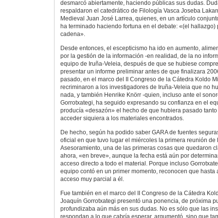
desmarcó abiertamente, haciendo públicas sus dudas. Du
respaldaron el catedrático de Filología Vasca Joseba Lakarr
Medieval Juan José Larrea, quienes, en un artículo conjunto
ha terminado haciendo fortuna en el debate: «(el hallazgo)
cadena».
Desde entonces, el escepticismo ha ido en aumento, alim
por la gestión de la información -en realidad, de la no info
equipo de Iruña-Veleia, después de que se hubiese compr
presentar un informe preliminar antes de que finalizara 200
pasado, en el marco del II Congreso de la Cátedra Koldo Mit
recriminaron a los investigadores de Iruña-Veleia que no h
nada, y también Henrike Knörr -quien, incluso ante el son
Gorrotxategi, ha seguido expresando su confianza en el equ
producía «desazón» el hecho de que hubiera pasado tanto 
acceder siquiera a los materiales encontrados.
De hecho, según ha podido saber GARA de fuentes seguras
oficial en que tuvo lugar el miércoles la primera reunión de
Asesoramiento, una de las primeras cosas que quedaron cla
ahora, «en breve», aunque la fecha está aún por determinar
acceso directo a todo el material. Porque incluso Gorrotxate
equipo contó en un primer momento, reconocen que hasta a
acceso muy parcial a él.
Fue también en el marco del II Congreso de la Cátedra Kol
Joaquín Gorrotxategi presentó una ponencia, de próxima pu
profundizaba aún más en sus dudas. No es sólo que las in
respondan a lo que cabría esperar, argumentó, sino que ta