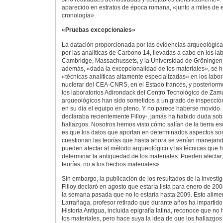
aparecido en estratos de época romana, «junto a miles de
cronología».
«Pruebas excepcionales»
La datación proporcionada por las evidencias arqueológica
por las analíticas de Carbono 14, llevadas a cabo en los l
Cambridge, Massachussets, y la Universidad de Gröningen,
además, «dada la excepcionalidad de los materiales», se h
«técnicas analíticas altamente especializadas» en los labo
nuclerar del CEA-CNRS, en el Estado francés, y posteriorm
los laboratorios Adirondack del Centro Tecnológico de Zam
arqueológicos han sido sometidos a un grado de inspección y
en su día el equipo en pleno. Y no parece haberse movido. 
declaraba recientemente Filloy-, jamás ha habido duda sobr
hallazgos. Nosotros hemos visto cómo salían de la tierra es
es que los datos que aportan en determinados aspectos s
cuestionan las teorías que hasta ahora se venían manejan
pueden afectar al método arqueológico y las técnicas qu
determinar la antigüedad de los materiales. Pueden afectar,
teorías, no a los hechos materiales»
Sin embargo, la publicación de los resultados de la investig
Filloy declaró en agosto que estaría lista para enero de 200
la semana pasada que no lo estaría hasta 2009. Esto alime
Larrañaga, profesor retirado que durante años ha impartid
Historia Antigua, incluida epigrafía latina, reconoce que no
los materiales, pero hace suya la idea de que los hallazgos