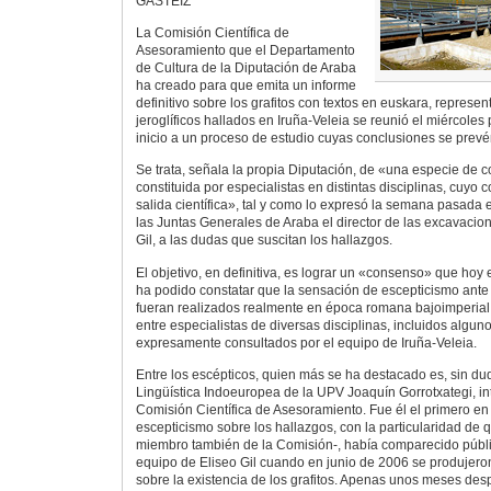
GASTEIZ
La Comisión Científica de
Asesoramiento que el Departamento
de Cultura de la Diputación de Araba
ha creado para que emita un informe
definitivo sobre los grafitos con textos en euskara, represen
jeroglíficos hallados en Iruña-Veleia se reunió el miércoles
inicio a un proceso de estudio cuyas conclusiones se prevé
Se trata, señala la propia Diputación, de «una especie de 
constituida por especialistas en distintas disciplinas, cuyo
salida científica», tal y como lo expresó la semana pasada
las Juntas Generales de Araba el director de las excavacion
Gil, a las dudas que suscitan los hallazgos.
El objetivo, en definitiva, es lograr un «consenso» que hoy e
ha podido constatar que la sensación de escepticismo ante l
fueran realizados realmente en época romana bajoimperial
entre especialistas de diversas disciplinas, incluidos algun
expresamente consultados por el equipo de Iruña-Veleia.
Entre los escépticos, quien más se ha destacado es, sin dud
Lingüística Indoeuropea de la UPV Joaquín Gorrotxategi, in
Comisión Científica de Asesoramiento. Fue él el primero e
escepticismo sobre los hallazgos, con la particularidad de q
miembro también de la Comisión-, había comparecido públi
equipo de Eliseo Gil cuando en junio de 2006 se produjeron 
sobre la existencia de los grafitos. Apenas unos meses des