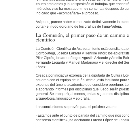
«buen ambiente» y la «disposición al trabajo» que encontró
miércoles y se ha mostrado «muy contenta» después de q
indicado que «acompañará» el proceso.
Así pues, parece haber comenzado definitivamente la cuent
cortar- el nudo gordiano de los grafitos de Iruña-Veleia.
La Comisión, el primer paso de un camino e
científico
La Comisión Científica de Asesoramiento está constituida po
Gorrotxategi, Joseba Lakarra y Henrike Knörr, los epigrafi
Pilar Ciprés, los arqueólogos Agustín Azkarate y Amelia Ba
Fernando Legarda y Manuel Madariaga y el director del Ser
López.
Creada por iniciativa expresa de la diputada de Cultura Lo
acuerdo con el equipo de Iruña-Veleia, está facultada para s
expertos del ámbito académico que considere oportuno. Lo
elaborando informes por disciplinas que luego serán pue
general. Se trabajará, al menos, en las siguientes disciplinas:
arqueología, lingüística y epigrafía.
Las conclusiones se prevén para el próximo verano.
«Estamos ante el punto de partida del camino que nos cond
consenso científico», ha declarado Lorena López de Lacall