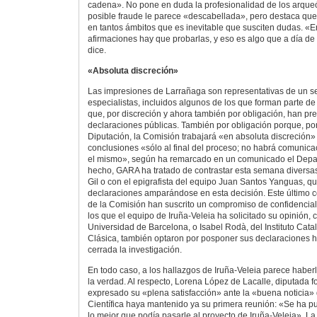
cadena». No pone en duda la profesionalidad de los arqueó
posible fraude le parece «descabellada», pero destaca que 
en tantos ámbitos que es inevitable que susciten dudas. «E
afirmaciones hay que probarlas, y eso es algo que a día de
dice.
«Absoluta discreción»
Las impresiones de Larrañaga son representativas de un s
especialistas, incluidos algunos de los que forman parte de 
que, por discreción y ahora también por obligación, han pre
declaraciones públicas. También por obligación porque, por
Diputación, la Comisión trabajará «en absoluta discreción»
conclusiones «sólo al final del proceso; no habrá comunica
el mismo», según ha remarcado en un comunicado el Depa
hecho, GARA ha tratado de contrastar esta semana diversa
Gil o con el epigrafista del equipo Juan Santos Yanguas, q
declaraciones amparándose en esta decisión. Este último 
de la Comisión han suscrito un compromiso de confidenciali
los que el equipo de Iruña-Veleia ha solicitado su opinión, 
Universidad de Barcelona, o Isabel Rodà, del Instituto Cat
Clásica, también optaron por posponer sus declaraciones h
cerrada la investigación.
En todo caso, a los hallazgos de Iruña-Veleia parece habe
la verdad. Al respecto, Lorena López de Lacalle, diputada fo
expresado su «plena satisfacción» ante la «buena noticia»
Científica haya mantenido ya su primera reunión: «Se ha p
lo mejor que podía pasarle al proyecto de Iruña-Veleia». La