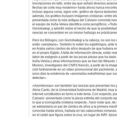
inscripciones en latín, entre las que señaló diversos anacr
flechas de corte muy moderno» hasta ahora nunca encontrad
incluso alguna coma, signo orto- gráfico de época tardomed
además, los grafitos incluyen imágenes cristianas -entre ell
presentada como la más antigua del Calvario conocida hast
el equipo de Iruña-Veleia identifica como jeroglíficos. «Tod
Gorrotxategi, y advirtió sobre el hecho de que la posibilid
rarezas se concentren en un mismo hallazgo es prácticame
Pero los filólogos, con Gorrotxategi a la cabeza, no son los
están «perplejos». También lo están los egiptólogos, ante la
en Araba varios cientos de años después de que hubiera 
en el propio Egipto. A falta de información directa, están re
labor de exégesis a partir de las pocas piezas que ha dado
Iruña-Veleia y otras informaciones que se han ido filtrando
Moreno, investigador del CNRS francés, a partir de la imag
coló furtivamente en un vídeo promocional del yacimiento
unos días la existencia de «anomalías extrañísimas que cu
detectar».
«Asombrosas» son también las rarezas que presentan los gr
Alicia Canto, de la Universidad Autónoma de Madrid, muy ac
internet constituidos en torno a este tema. Con respecto, por
Calvario -presentado como la pieza estrella del conjunto ep
lo que a iconografía cristiana respecta-, hace notar que, de s
se adelantaría un par de cientos de años a la primera manif
conocida hasta ahora, hallada en las catacumbas romanas
en el cartel que figura sobre la cruz, en lugar de INRI -I(es