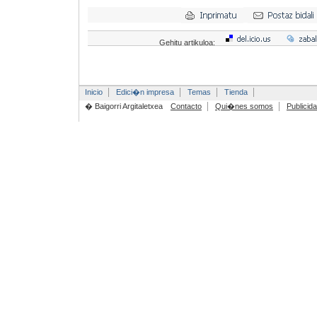
Gehitu artikuloa:
Inicio
Edici�n impresa
Temas
Tienda
� Baigorri Argitaletxea
Contacto
Qui�nes somos
Publicid