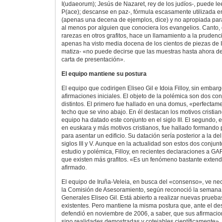
I(udaeorum); Jesús de Nazaret, rey de los judíos-, puede le
P(ace); descanse en paz-, fórmula escasamente utilizada en
(apenas una decena de ejemplos, dice) y no apropiada para
al menos por alguien que conociera los evangelios. Canto,
rarezas en otros grafitos, hace un llamamiento a la pruden
apenas ha visto media docena de los cientos de piezas de 
matiza- «no puede decirse que las muestras hasta ahora d
carta de presentación».
El equipo mantiene su postura
El equipo que codirigen Eliseo Gil e Idoia Filloy, sin embar
afirmaciones iniciales. El objeto de la polémica son dos con
distintos. El primero fue hallado en una domus, «perfectam
techo que se vino abajo. En él destacan los motivos cristianos
equipo ha datado este conjunto en el siglo III. El segundo, 
en euskara y más motivos cristianos, fue hallado formando p
para asentar un edificio. Su datación sería posterior a la del 
siglos III y V. Aunque en la actualidad son estos dos conjun
estudio y polémica, Filloy, en recientes declaraciones a G
que existen más grafitos. «Es un fenómeno bastante extend
afirmado.
El equipo de Iruña-Veleia, en busca del «consenso», ve nec
la Comisión de Asesoramiento, según reconoció la semana
Generales Eliseo Gil. Está abierto a realizar nuevas pruebas
existentes. Pero mantiene la misma postura que, ante el d
defendió en noviembre de 2006, a saber, que sus afirmacio
sino realidades demostradas y cotejables científicamente». 