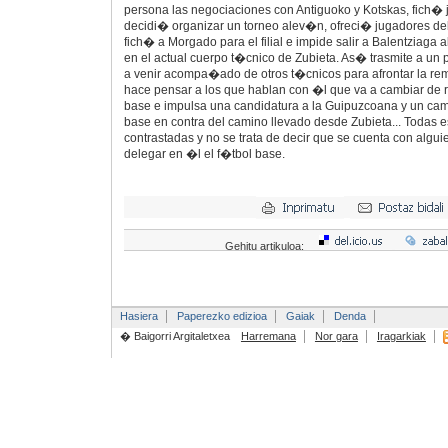
persona las negociaciones con Antiguoko y Kotskas, fich� ju
decidi� organizar un torneo alev�n, ofreci� jugadores del
fich� a Morgado para el filial e impide salir a Balentziaga al
en el actual cuerpo t�cnico de Zubieta. As� trasmite a un 
a venir acompa�ado de otros t�cnicos para afrontar la re
hace pensar a los que hablan con �l que va a cambiar de 
base e impulsa una candidatura a la Guipuzcoana y un cam
base en contra del camino llevado desde Zubieta... Todas 
contrastadas y no se trata de decir que se cuenta con alguien
delegar en �l el f�tbol base.
Gehitu artikuloa:
Hasiera
Paperezko edizioa
Gaiak
Denda
� Baigorri Argitaletxea
Harremana
Nor gara
Iragarkiak