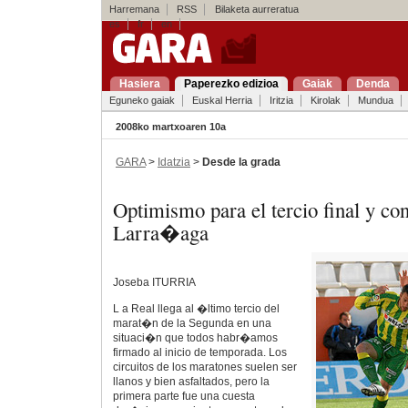
Harremana
RSS
Bilaketa aurreratua
es
fr
en
Hasiera
Paperezko edizioa
Gaiak
Denda
Eguneko gaiak
Euskal Herria
Iritzia
Kirolak
Mundua
2008ko martxoaren 10a
GARA
>
Idatzia
>
Desde la grada
Optimismo para el tercio final y c
Larra�aga
Joseba ITURRIA
L a Real llega al �ltimo tercio del
marat�n de la Segunda en una
situaci�n que todos habr�amos
firmado al inicio de temporada. Los
circuitos de los maratones suelen ser
llanos y bien asfaltados, pero la
primera parte fue una cuesta